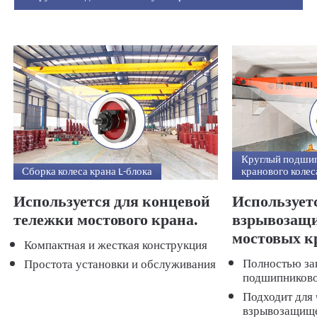
Круглый подшип
Сборка колеса крана L-блока
кранового колес
Используется для концевой
Использует
тележки мостового крана.
взрывозащ
мостовых к
Компактная и жесткая конструкция
Полностью за
Простота установки и обслуживания
подшипниково
Подходит для 
взрывозащищ