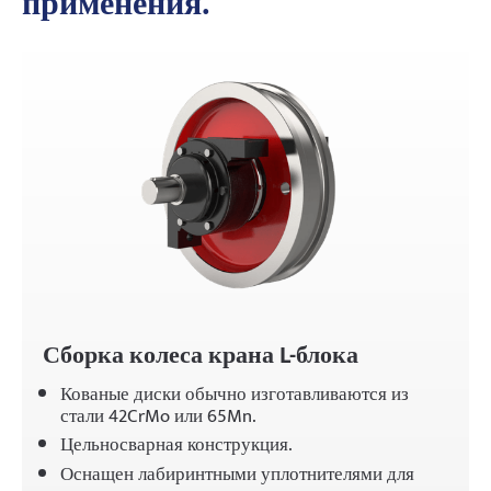
применения.
Проекты
Блоги
Новости
Заявления
О нас
Свяжитесь с Нами
Сборка колеса крана L-блока
Кованые диски обычно изготавливаются из
стали 42CrMo или 65Mn.
Цельносварная конструкция.
Оснащен лабиринтными уплотнителями для