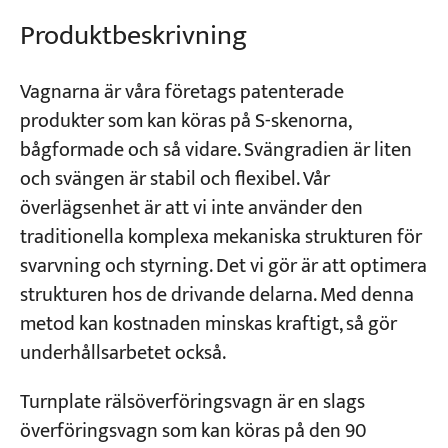
Produktbeskrivning
Projekt
Bloggar
Vagnarna är våra företags patenterade
Nyheter
produkter som kan köras på S-skenorna,
Applikationer
Om oss
bågformade och så vidare. Svängradien är liten
Kontakta oss
och svängen är stabil och flexibel. Vår
överlägsenhet är att vi inte använder den
traditionella komplexa mekaniska strukturen för
svarvning och styrning. Det vi gör är att optimera
strukturen hos de drivande delarna. Med denna
metod kan kostnaden minskas kraftigt, så gör
underhållsarbetet också.
Turnplate rälsöverföringsvagn är en slags
överföringsvagn som kan köras på den 90