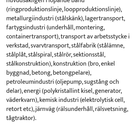
huvudsakligen i löpande band
(ringproduktionslinje, loopproduktionslinje),
metallurgiindustri (stålskänk), lagertransport,
fartygsindustri (underhåll, montering,
containertransport), transport av arbetsstycke i
verkstad, svarvtransport, stålfabrik (stålämne,
stålplåt, stålspiral, stålrör, sektionsstål,
stålkonstruktion), konstruktion (bro, enkel
byggnad, betong, betongpelare),
petroleumindustri (oljepump, sugstång och
delar), energi (polykristallint kisel, generator,
väderkvarn), kemisk industri (elektrolytisk cell,
retort etc), järnväg (rälsunderhåll, rälsvetsning,
tågtraktor).