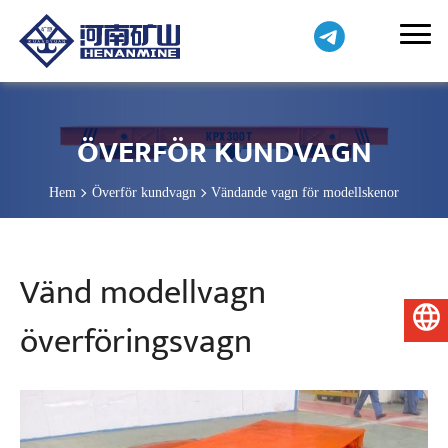
ÖVERFÖR KUNDVAGN
Hem
Överför kundvagn
Vändande vagn för modellskenor
Vänd modellvagn
Svenska
överföringsvagn