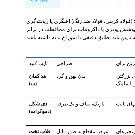
ا (فولاد کربنی، فولاد ضد زنگ) آهنگری یا ریخته‌گری
پوشش پودری یا داکرومات برای محافظت در برابر
رین برای
طراحی
تایپ کنید
ی بزرگتر،
بدن پهن و گرد
بند کمان
 اسلینگ
(ب)
های ثابت
باریک، صاف و یک‌طرفه
دی شَکِل
(دموکرات)
زنجیرهای
عرض مقطع به طور قابل
قلاب تخت