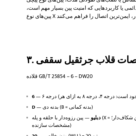
ئمی یا کاربردهایی که امنیت پین بسیار مهم است،
خصات قلاب جرثقیل سقفی
قلاده GB/T 25854 – 6 – DW20
6
— بدنه دی (B = بدنه کمانی)
D
دبلیو
— پین رزوه‌دار با حلقه و پله (X = پیچ شش گوش + مهره + پین شکاف‌دار؛ Y = پیچ تخت + پیچ شیاردار؛ Z =
مشخصات سازنده)
— وزن خالص (WLL) = 20 تن
20