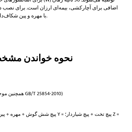
اضافی برای آچارکشی، بیمه‌ای ارزان است. برای نصب دا
پین‌های نوع X با مهره و پین شکاف‌دار، ایمن‌ترین اتصال را فراهم می‌کنند.
۳. نحوه خواندن مش
— درجه ۶ (همچنین موجود است: درجه ۴، درجه ۸ به ازای هر GB/T 25854-2010)