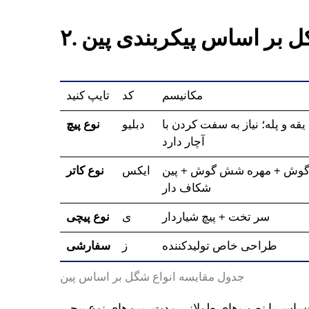
شاکل بر اساس پیکربندی پین
مکانیسم
کد
تایپ کنید
 یقه و پله؛ نیاز به سفت کردن با
دبلیو
نوع پیچ
آچار دارد
وش + مهره شش گوش + پین
ایکس
نوع کاتر
شکاف دار
سر تخت + پیچ شیاردار
ی
نوع پیچی
طراحی خاص تولیدکننده
ز
سفارشی
جدول مقایسه انواع شگل بر اساس پین
‌های طولانی مدت، پین‌های نوع پیچی (W) توصیه می‌شوند. 30 ثانیه زمان