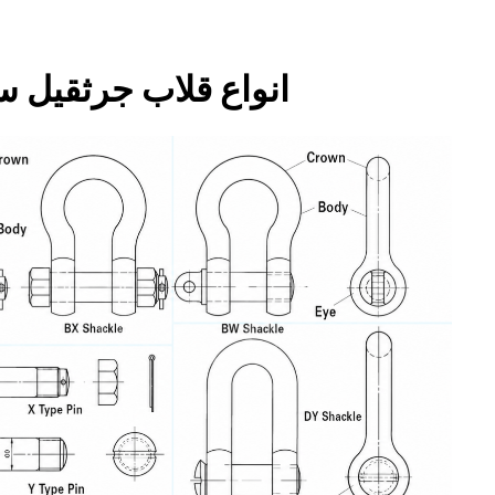
۱. انواع قلاب جرثقی