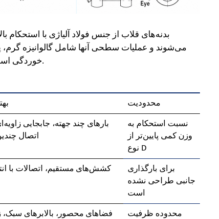
بدنه‌های قلاب از جنس فولاد آلیاژی با استحکام بال
می‌شوند و عملیات سطحی آنها شامل گالوانیزه گرم، 
خوردگی است. پین باید تطابق دقیقی با سوراخ بدنه داشته باشد.
محدودیت
بهت
نسبت استحکام به
بارهای چند جهته، جابجایی زاویه‌ا
وزن کمی پایین‌تر از
اتصال چندین
نوع D
برای بارگذاری
کشش‌های مستقیم، اتصالات با انت
جانبی طراحی نشده
است
محدوده ظرفیت
فضاهای محصور، بالابرهای سبک، 