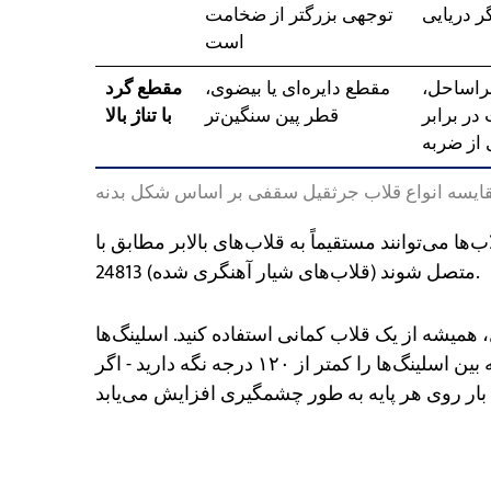
گر دریایی
توجهی بزرگتر از ضخامت
است
فراساحل،
مقطع دایره‌ای یا بیضوی،
مقطع گرد
در برابر
قطر پین سنگین‌تر
با تناژ بالا
از ضربه
ایسه انواع قلاب جرثقیل سقفی بر اساس شکل بدنه
ها می‌توانند مستقیماً به قلاب‌های بالابر مطابق با GB/T 24812 (قلاب‌های چشمی آهنگری شده) و GB/T
24813 (قلاب‌های شیار آهنگری شده) متصل شوند.
همیشه از یک قلاب کمانی استفاده کنید. اسلینگ‌ها
در بدنه قرار می‌گیرند، قلاب با پین درگیر می‌شود. زاویه بین اسلینگ‌ها را کمتر از ۱۲۰ درجه نگه دارید - اگر