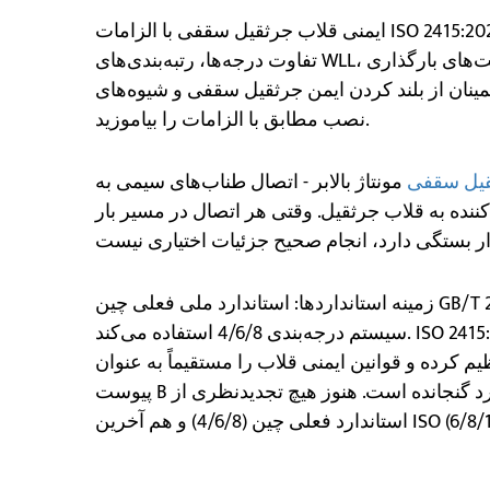
ایمنی قلاب جرثقیل سقفی با الزامات ISO 2415:2022 و GB/T 25854 توضیح داده شده است. انواع قلاب،
تفاوت درجه‌ها، رتبه‌بندی‌های WLL، الزامات علامت‌گذاری، روش‌های بازرسی، محدودیت‌های بارگذاری
روری برای اطمینان از بلند کردن ایمن جرثقیل سقفی و شیوه‌های
نصب مطابق با الزامات را بیاموزید.
یل سقفی
مونتاژ بالابر - اتصال طناب‌های سیمی به
کننده به قلاب جرثقیل. وقتی هر اتصال در مسیر بار
زمینه استانداردها: استاندارد ملی فعلی چین GB/T 25854-2010 با (IDT) ISO 2415:2004 یکسان است که از
سیستم درجه‌بندی 4/6/8 استفاده می‌کند. ISO 2415:2022 این سیستم را با سیستم درجه‌بندی 6/8/10 جایگزین
م کرده و قوانین ایمنی قلاب را مستقیماً به عنوان
پیوست B در استاندارد گنجانده است. هنوز هیچ تجدیدنظری از GB/T 25854 ثبت نشده است، بنابراین هم