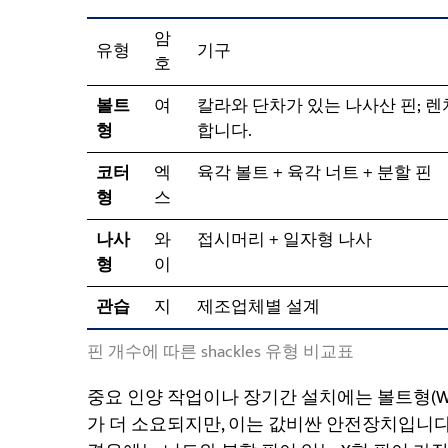
암
유형
기구
호
볼트
여
칼라와 단차가 있는 나사산 핀; 
형
합니다.
코터
엑
육각 볼트 + 육각 너트 + 분할 핀
형
스
나사
와
접시머리 + 일자형 나사
형
이
관습
지
제조업체별 설계
핀 개수에 따른 shackles 유형 비교표
중요 인양 작업이나 장기간 설치에는 볼트형(W)
가 더 소요되지만, 이는 값비싼 안전장치입니