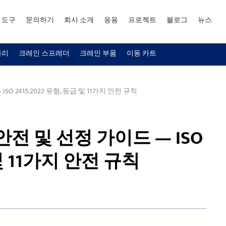
 도구
문의하기
회사 소개
응용
프로젝트
블로그
뉴스
롤리
크레인 스프레더
크레인 부품
이동 카트
 2415:2022 유형, 등급 및 11가지 안전 규칙
전 및 선정 가이드 — ISO
 및 11가지 안전 규칙