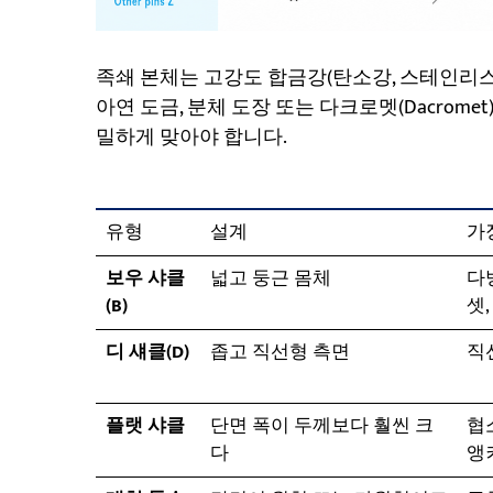
족쇄 본체는 고강도 합금강(탄소강, 스테인리스
아연 도금, 분체 도장 또는 다크로멧(Dacrome
밀하게 맞아야 합니다.
유형
설계
가
보우 샤클
넓고 둥근 몸체
다
(B)
셋,
디 섀클(D)
좁고 직선형 측면
직
플랫 샤클
단면 폭이 두께보다 훨씬 크
협
다
앵