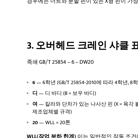
경우에는 너트와 분할 핀이 있는 X형 핀이 가
3. 오버헤드 크레인 샤클 
족쇄 GB/T 25854 – 6 – DW20
6
— 6학년 (GB/T 25854-2010에 따라 4학년,
디
— 디 바디 (B = 보우 바디)
여
— 칼라와 단차가 있는 나사산 핀 (X = 육각 볼트
제조업체별 규격)
20
— WLL = 20톤
WLL(작업 부하 한계)
이는 일반적인 작동 조건에