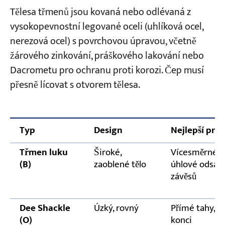
Tělesa třmenů jsou kovaná nebo odlévaná z
vysokopevnostní legované oceli (uhlíková ocel,
nerezová ocel) s povrchovou úpravou, včetně
žárového zinkování, práškového lakování nebo
Dacrometu pro ochranu proti korozi. Čep musí
přesně lícovat s otvorem tělesa.
Typ
Design
Nejlepší pro
Třmen luku
Široké,
Vícesměrné za
(B)
zaoblené tělo
úhlové odsaze
závěsů
Dee Shackle
Úzký, rovný
Přímé tahy, s
(O)
konci