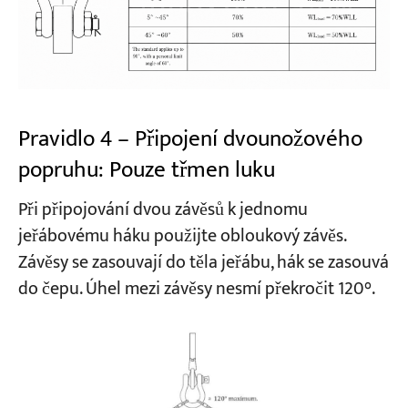
Pravidlo 4 – Připojení dvounožového
popruhu: Pouze třmen luku
Při připojování dvou závěsů k jednomu
jeřábovému háku použijte obloukový závěs.
Závěsy se zasouvají do těla jeřábu, hák se zasouvá
do čepu. Úhel mezi závěsy nesmí překročit 120°.