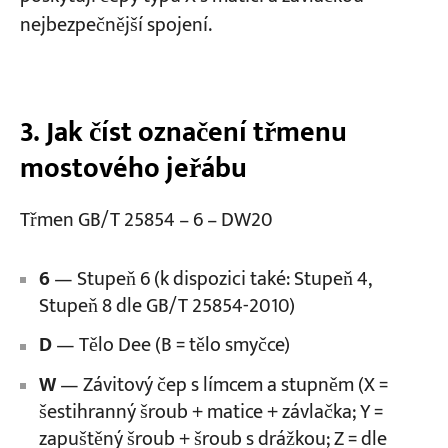
nejbezpečnější spojení.
3. Jak číst označení třmenu
mostového jeřábu
Třmen GB/T 25854 – 6 – DW20
6
— Stupeň 6 (k dispozici také: Stupeň 4,
Stupeň 8 dle GB/T 25854-2010)
D
— Tělo Dee (B = tělo smyčce)
W
— Závitový čep s límcem a stupněm (X =
šestihranný šroub + matice + závlačka; Y =
zapuštěný šroub + šroub s drážkou; Z = dle