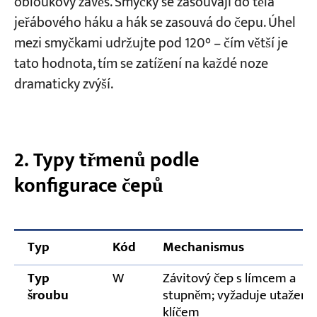
obloukový závěs. Smyčky se zasouvají do těla
jeřábového háku a hák se zasouvá do čepu. Úhel
mezi smyčkami udržujte pod 120° – čím větší je
tato hodnota, tím se zatížení na každé noze
dramaticky zvýší.
2. Typy třmenů podle
konfigurace čepů
Typ
Kód
Mechanismus
Typ
W
Závitový čep s límcem a
šroubu
stupněm; vyžaduje utažení
klíčem