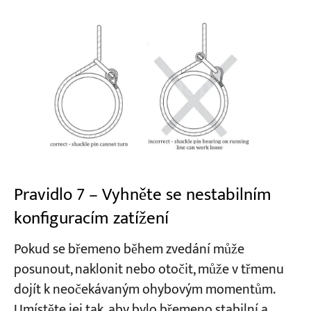
Pravidlo 7 – Vyhněte se nestabilním
konfiguracím zatížení
Pokud se břemeno během zvedání může
posunout, naklonit nebo otočit, může v třmenu
dojít k neočekávaným ohybovým momentům.
Umístěte jej tak, aby bylo břemeno stabilní a