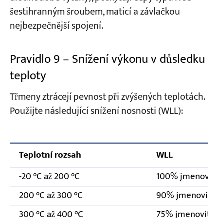
šestihranným šroubem, maticí a závlačkou
nejbezpečnější spojení.
Pravidlo 9 – Snížení výkonu v důsledku
teploty
Třmeny ztrácejí pevnost při zvýšených teplotách.
Použijte následující snížení nosnosti (WLL):
Teplotní rozsah
WLL
-20 °C až 200 °C
100% jmenovité
200 °C až 300 °C
90% jmenovité 
300 °C až 400 °C
75% jmenovité 