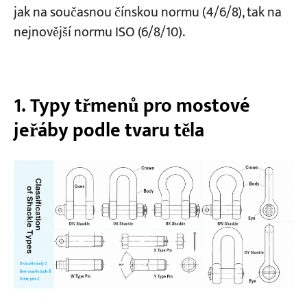
Pravidlo 10 – Chemická expozice
jak na současnou čínskou normu (4/6/8), tak na
Pravidlo 11 – Pravidelná kontrola (maximálně
nejnovější normu ISO (6/8/10).
6 měsíců)
Odkazované normy (Dotaz na čínské normy
1. Typy třmenů pro mostové
pro jeřáby):
jeřáby podle tvaru těla