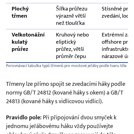
Plochý
Šířka průřezu
Stísněné pros
třmen
výrazně větší
zvedání, lodní
než tloušťka
Velkotonážní
Kruhový nebo
Extrémní zatí
kulatý
eliptický
offshore prác
průřez
průřez, větší
infrastruktura
průměr čepu
nárazové úna
Porovnávací tabulka typů třmenů pro mostové jeřáby podle tvaru těla
Třmeny lze přímo spojit se zvedacími háky podle
normy GB/T 24812 (kované háky s okem) a GB/T
24813 (kované háky s vidlicovou vidlicí).
Pravidlo pole:
Při připojování dvou smyček k
jednomu jeřábovému háku vždy používejte