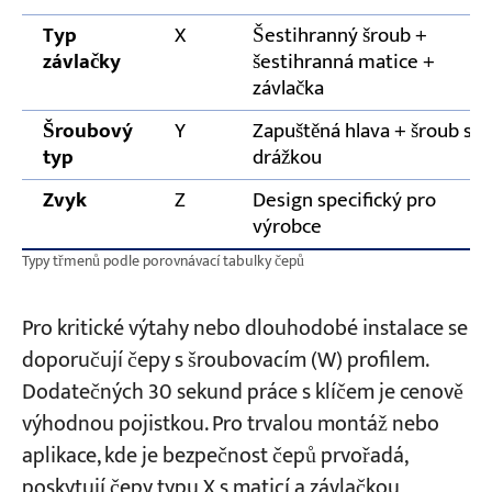
Typ
X
Šestihranný šroub +
závlačky
šestihranná matice +
závlačka
Šroubový
Y
Zapuštěná hlava + šroub s
typ
drážkou
Zvyk
Z
Design specifický pro
výrobce
Typy třmenů podle porovnávací tabulky čepů
Pro kritické výtahy nebo dlouhodobé instalace se
doporučují čepy s šroubovacím (W) profilem.
Dodatečných 30 sekund práce s klíčem je cenově
výhodnou pojistkou. Pro trvalou montáž nebo
aplikace, kde je bezpečnost čepů prvořadá,
poskytují čepy typu X s maticí a závlačkou