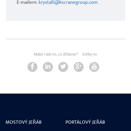
E-mailem:
krystalli@kscranegroup.com
Máte rádi to, co děláme?
Sdílej to
MOSTOVÝ JEŘÁB
PORTÁLOVÝ JEŘÁB