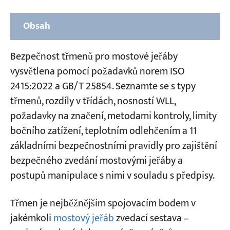
Obsah
1. Typy třmenů pro mostové jeřáby podle
Bezpečnost třmenů pro mostové jeřáby
tvaru těla
vysvětlena pomocí požadavků norem ISO
2415:2022 a GB/T 25854. Seznamte se s typy
2. Typy třmenů podle konfigurace čepů
třmenů, rozdíly v třídách, nosností WLL,
3. Jak číst označení třmenu mostového jeřábu
požadavky na značení, metodami kontroly, limity
bočního zatížení, teplotním odlehčením a 11
4. Požadavky na značení
základními bezpečnostními pravidly pro zajištění
bezpečného zvedání mostovými jeřáby a
5. 11 bezpečnostních pravidel pro závěsy
postupů manipulace s nimi v souladu s předpisy.
mostových jeřábů – ISO 2415:2022, příloha B
Třmen je nejběžnějším spojovacím bodem v
Pravidlo 1 – Kontrola před použitím
jakémkoli
mostový jeřáb
zvedací sestava –
Pravidlo 2 – Nikdy nemíchejte kolíky a těla