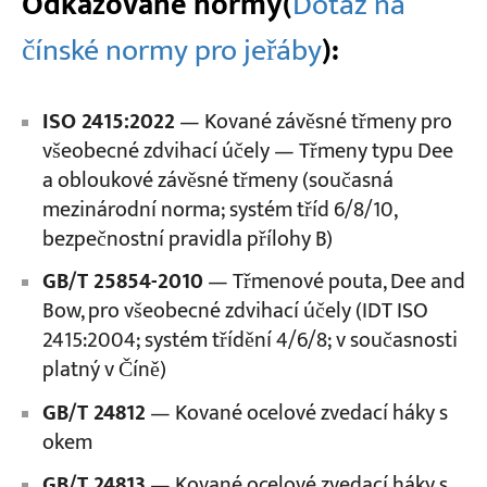
Odkazované normy
(
Dotaz na
čínské normy pro jeřáby
):
ISO 2415:2022
— Kované závěsné třmeny pro
všeobecné zdvihací účely — Třmeny typu Dee
a obloukové závěsné třmeny (současná
mezinárodní norma; systém tříd 6/8/10,
bezpečnostní pravidla přílohy B)
GB/T 25854-2010
— Třmenové pouta, Dee and
Bow, pro všeobecné zdvihací účely (IDT ISO
2415:2004; systém třídění 4/6/8; v současnosti
platný v Číně)
GB/T 24812
— Kované ocelové zvedací háky s
okem
GB/T 24813
— Kované ocelové zvedací háky s