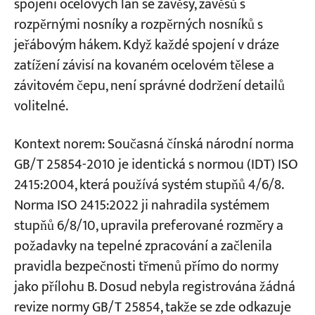
spojení ocelových lan se závěsy, závěsů s
Pravidlo 3 – Vyhněte se bočnímu nakládání
rozpěrnými nosníky a rozpěrných nosníků s
Projekty
jeřábovým hákem. Když každé spojení v dráze
Pravidlo 4 – Připojení dvounožového
Blogy
popruhu: Pouze třmen luku
zatížení závisí na kovaném ocelovém tělese a
Zprávy
Aplikace
závitovém čepu, není správné dodržení detailů
Pravidlo 5 – Používejte distanční podložky,
O nás
volitelné.
nikoli svařované distanční vložky
Kontaktujte nás
Pravidlo 6 – Zabraňte otáčení čepu při
Kontext norem: Současná čínská národní norma
zatížení
GB/T 25854-2010 je identická s normou (IDT) ISO
Pravidlo 7 – Vyhněte se nestabilním
2415:2004, která používá systém stupňů 4/6/8.
konfiguracím zatížení
Norma ISO 2415:2022 ji nahradila systémem
stupňů 6/8/10, upravila preferované rozměry a
Pravidlo 8 – Pro kritické instalace používejte
požadavky na tepelné zpracování a začlenila
kolíky typu X
pravidla bezpečnosti třmenů přímo do normy
Pravidlo 9 – Snížení výkonu v důsledku
jako přílohu B. Dosud nebyla registrována žádná
teploty
revize normy GB/T 25854, takže se zde odkazuje