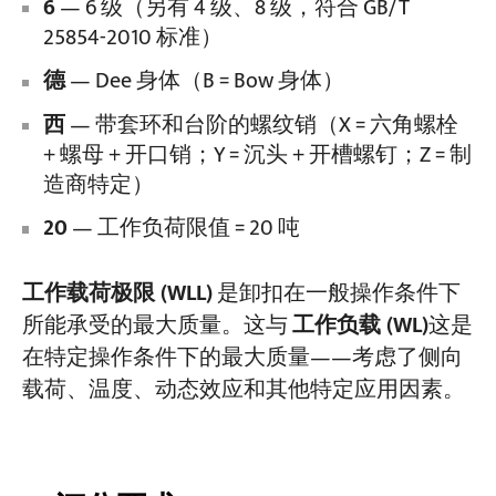
6
— 6 级（另有 4 级、8 级，符合 GB/T
25854-2010 标准）
德
— Dee 身体（B = Bow 身体）
西
— 带套环和台阶的螺纹销（X = 六角螺栓
+ 螺母 + 开口销；Y = 沉头 + 开槽螺钉；Z = 制
造商特定）
20
— 工作负荷限值 = 20 吨
工作载荷极限 (WLL)
是卸扣在一般操作条件下
所能承受的最大质量。这与
工作负载 (WL)
这是
在特定操作条件下的最大质量——考虑了侧向
载荷、温度、动态效应和其他特定应用因素。