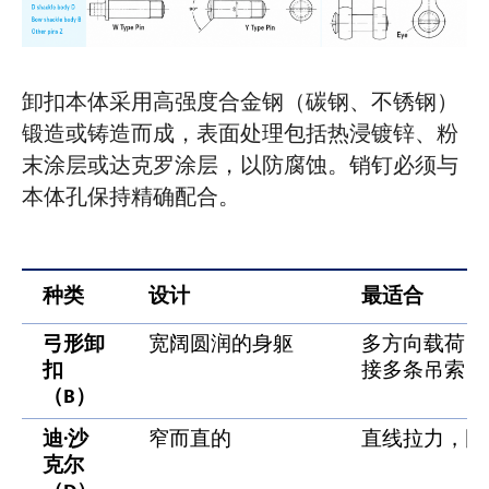
卸扣本体采用高强度合金钢（碳钢、不锈钢）
锻造或铸造而成，表面处理包括热浸镀锌、粉
末涂层或达克罗涂层，以防腐蚀。销钉必须与
本体孔保持精确配合。
种类
设计
最适合
弓形卸
宽阔圆润的身躯
多方向载荷、
扣
接多条吊索
（B）
迪·沙
窄而直的
直线拉力，固
克尔