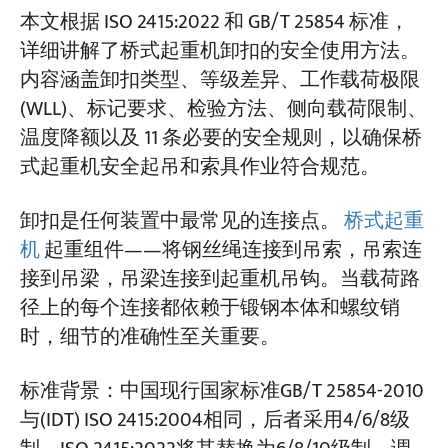
1. 按主体形状分类的桥式起重机卸扣类型
本文根据 ISO 2415:2022 和 GB/T 25854 标准，
详细讲解了桥式起重机卸扣的安全使用方法。
2. 按销轴配置分类的卸扣类型
内容涵盖卸扣类型、等级差异、工作载荷极限
(WLL)、标记要求、检验方法、侧向载荷限制、
3. 如何解读桥式起重机卸扣标识
温度降额以及 11 条必要的安全规则，以确保桥
4. 评分要求
式起重机安全起吊和索具作业符合规范。
5. 11条桥式起重机卸扣安全规则——ISO
卸扣是任何装置中最常见的连接点。
桥式起重
2415:2022 附录B
机
起重组件——将钢丝绳连接到吊索，吊索连
接到吊梁，吊梁连接到起重机吊钩。当载荷路
规则 1 — 使用前检查
径上的每个连接都依赖于锻钢本体和螺纹销
规则 2——切勿将别针和身体混用
时，细节的准确性至关重要。
规则 3 — 避免侧向加载
标准背景：中国现行国家标准GB/T 25854-2010
规则 4 — 双腿吊索连接：仅限弓形卸扣
与(IDT) ISO 2415:2004相同，后者采用4/6/8级
规则 5 — 使用垫片，而不是焊接垫片