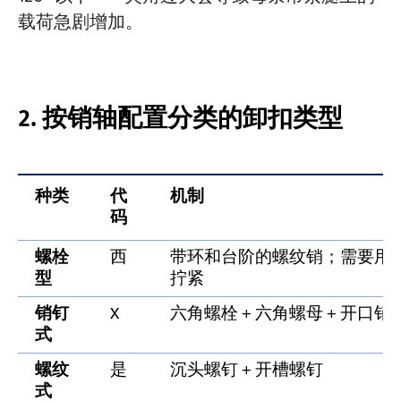
载荷急剧增加。
2. 按销轴配置分类的卸扣类型
种类
代
机制
码
螺栓
西
带环和台阶的螺纹销；需要用
型
拧紧
销钉
X
六角螺栓 + 六角螺母 + 开口销
式
螺纹
是
沉头螺钉 + 开槽螺钉
式