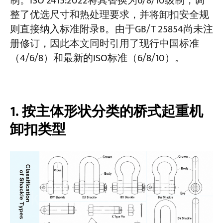
制。ISO 2415:2022将其替换为6/8/10级制，调
规则 6 — 防止销钉在负载下旋转
整了优选尺寸和热处理要求，并将卸扣安全规
则直接纳入标准附录B。由于GB/T 25854尚未注
项目介绍
规则 7 — 避免不稳定的负载配置
博客
册修订，因此本文同时引用了现行中国标准
新闻中心
规则 8 — 关键安装应使用 X 型插针
（4/6/8）和最新的ISO标准（6/8/10）。
应用
关于我们
规则 9 — 温度降额
联系我们
第 10 条——化学品接触
1. 按主体形状分类的桥式起重机
第 11 条——定期检查（最长 6 个月）
卸扣类型
参考标准（中国起重机标准查询）：