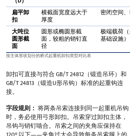
（D）
扁平卸
横截面宽度远大于
密闭空间、轻
扣
厚度
大吨位
圆形或椭圆形截
极端载荷（采
圆形截
面，较粗的销钉直
基础设施）、
面
径
按主体形状划分的桥式起重机卸扣类型对比表
卸扣可直接与符合 GB/T 24812（锻造吊环）和
GB/T 24813（锻造U形吊钩）标准的起重钩连
接。
字段规则：
将两条吊索连接到同一起重机吊钩
时，务必使用弓形卸扣。吊索穿过卸扣主体，
吊钩与销钉啮合。吊索之间的夹角应保持在
120° 以下——夹角过大会导致每条吊索腿上的