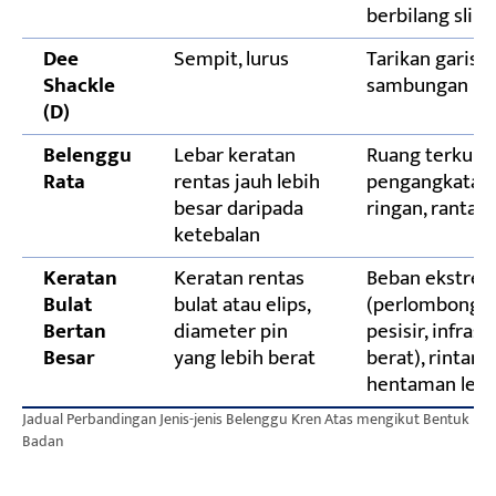
berbilang sling
Dee
Sempit, lurus
Tarikan garis l
Shackle
sambungan huj
(D)
Belenggu
Lebar keratan
Ruang terkuru
Rata
rentas jauh lebih
pengangkatan 
besar daripada
ringan, rantai
ketebalan
Keratan
Keratan rentas
Beban ekstre
Bulat
bulat atau elips,
(perlombongan,
Bertan
diameter pin
pesisir, infrast
Besar
yang lebih berat
berat), rintang
hentaman lesu
Jadual Perbandingan Jenis-jenis Belenggu Kren Atas mengikut Bentuk
Badan