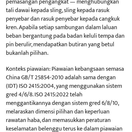
pemasangan pengangkat — menghubungkan
Peraturan 1 — Pemeriksaan Pra-Penggunaan
tali dawai kepada sling, sling kepada rasuk
Peraturan 2 — Jangan sesekali
Projek
penyebar dan rasuk penyebar kepada cangkuk
mencampurkan pin dan badan
Blog
kren. Apabila setiap sambungan dalam laluan
Berita
Peraturan 3 — Elakkan Pemuatan Sisi
Permohonan
beban bergantung pada badan keluli tempa dan
Tentang kita
Peraturan 4 — Sambungan Anduh Dua Kaki:
pin berulir, mendapatkan butiran yang betul
Hubungi Kami
Belenggu Busur Sahaja
bukanlah pilihan.
Peraturan 5 — Gunakan Pencuci Spacer,
Konteks piawaian: Piawaian kebangsaan semasa
Bukan Spacer yang Dikimpal
China GB/T 25854-2010 adalah sama dengan
Peraturan 6 — Cegah Putaran Pin Di Bawah
(IDT) ISO 2415:2004, yang menggunakan sistem
Beban
gred 4/6/8. ISO 2415:2022 telah
Peraturan 7 — Elakkan Konfigurasi Beban
menggantikannya dengan sistem gred 6/8/10,
Tidak Stabil
melaraskan dimensi pilihan dan keperluan
Peraturan 8 — Gunakan Pin Jenis-X untuk
rawatan haba, dan memasukkan peraturan
Pemasangan Kritikal
keselamatan belenggu terus ke dalam piawaian