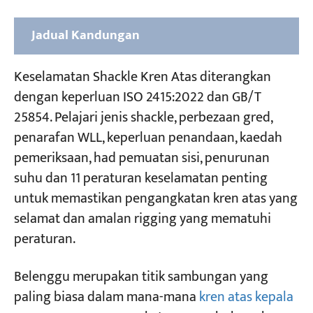
Jadual Kandungan
1. Jenis-jenis Belenggu Kren Atas mengikut
Keselamatan Shackle Kren Atas diterangkan
Bentuk Badan
dengan keperluan ISO 2415:2022 dan GB/T
25854. Pelajari jenis shackle, perbezaan gred,
2. Jenis-jenis Shackle mengikut Konfigurasi
penarafan WLL, keperluan penandaan, kaedah
Pin
pemeriksaan, had pemuatan sisi, penurunan
3. Cara Membaca Penamaan Shackle Kren
suhu dan 11 peraturan keselamatan penting
Atas
untuk memastikan pengangkatan kren atas yang
selamat dan amalan rigging yang mematuhi
4. Keperluan Penandaan
peraturan.
5. 11 Peraturan Keselamatan Belenggu Kren
Belenggu merupakan titik sambungan yang
Atas — ISO 2415:2022 Lampiran B
paling biasa dalam mana-mana
kren atas kepala