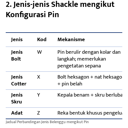
2. Jenis-jenis Shackle mengikut
Konfigurasi Pin
Jenis
Kod
Mekanisme
Jenis
W
Pin berulir dengan kolar dan
Bolt
langkah; memerlukan
pengetatan sepana
Jenis
X
Bolt heksagon + nat heksagon
Cotter
+ pin belah
Jenis
Y
Kepala benam + skru berluban
Skru
Adat
Z
Reka bentuk khusus pengeluar
Jadual Perbandingan Jenis Belenggu mengikut Pin