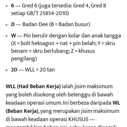
6
— Gred 6 (juga tersedia: Gred 4, Gred 8
setiap GB/T 25854-2010)
D
— Badan Dee (B = Badan busur)
W
— Pin berulir dengan kolar dan anak tangga
(X = bolt heksagon + nat + pin belah; Y = skru
benam + skru berlubang; Z = khusus
pengilang)
20
— WLL = 20 tan
WLL (Had Beban Kerja)
ialah jisim maksimum
yang boleh disokong oleh belenggu di bawah
keadaan operasi umum. Ini berbeza daripada
WL
(Beban Kerja)
, yang merupakan jisim maksimum
di bawah keadaan operasi KHUSUS —