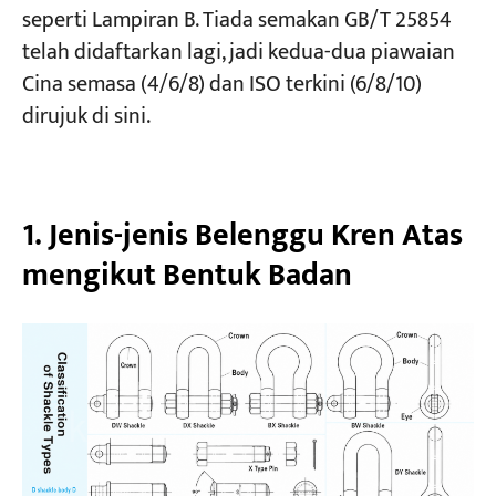
seperti Lampiran B. Tiada semakan GB/T 25854
Peraturan 9 — Penurunan Suhu
telah didaftarkan lagi, jadi kedua-dua piawaian
Peraturan 10 — Pendedahan Bahan Kimia
Cina semasa (4/6/8) dan ISO terkini (6/8/10)
Peraturan 11 — Pemeriksaan Berkala
dirujuk di sini.
(Maksimum 6 Bulan)
Piawaian yang Dirujuk (Pertanyaan Piawaian
1. Jenis-jenis Belenggu Kren Atas
Kren Cina):
mengikut Bentuk Badan