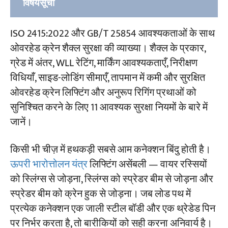
विषयसूची
1. बॉडी शेप के आधार पर ओवरहेड क्रेन के शैक्ल के
ISO 2415:2022 और GB/T 25854 आवश्यकताओं के साथ
प्रकार
ओवरहेड क्रेन शैक्ल सुरक्षा की व्याख्या। शैक्ल के प्रकार,
ग्रेड में अंतर, WLL रेटिंग, मार्किंग आवश्यकताएँ, निरीक्षण
2. पिन विन्यास के अनुसार हथकड़ी के प्रकार
विधियाँ, साइड-लोडिंग सीमाएँ, तापमान में कमी और सुरक्षित
3. ओवरहेड क्रेन के शैक्ल पदनाम को कैसे पढ़ें
ओवरहेड क्रेन लिफ्टिंग और अनुरूप रिगिंग प्रथाओं को
सुनिश्चित करने के लिए 11 आवश्यक सुरक्षा नियमों के बारे में
4. अंकन संबंधी आवश्यकताएँ
जानें।
5. ओवरहेड क्रेन शैक्ल सुरक्षा के 11 नियम — आईएसओ
किसी भी चीज़ में हथकड़ी सबसे आम कनेक्शन बिंदु होती है।
2415:2022 अनुलग्नक बी
ऊपरी भारोत्तोलन यंत्र
लिफ्टिंग असेंबली — वायर रस्सियों
को स्लिंग्स से जोड़ना, स्लिंग्स को स्प्रेडर बीम से जोड़ना और
नियम 1 — उपयोग से पहले निरीक्षण
स्प्रेडर बीम को क्रेन हुक से जोड़ना। जब लोड पथ में
नियम 2 — पिन और शरीर को कभी भी आपस में न
प्रत्येक कनेक्शन एक जाली स्टील बॉडी और एक थ्रेडेड पिन
मिलाएं
पर निर्भर करता है, तो बारीकियों को सही करना अनिवार्य है।