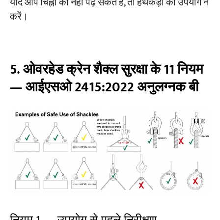
यदि आप चिह्नों को नहीं पढ़ सकते हैं, तो हथकड़ी का उपयोग न
करें।
5. ओवरहेड क्रेन शैक्ल सुरक्षा के 11 नियम
— आईएसओ 2415:2022 अनुलग्नक बी