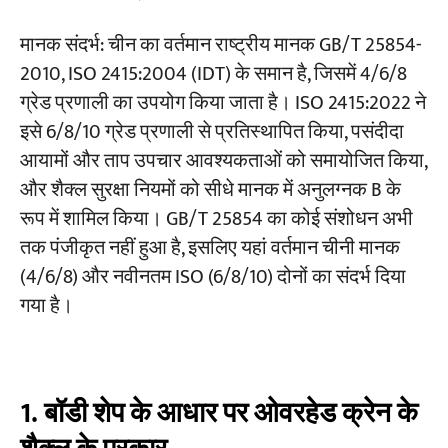
नियम 3 — साइड लोडिंग से बचें
मानक संदर्भ: चीन का वर्तमान राष्ट्रीय मानक GB/T 25854-
नियम 4 — दो पैरों वाले स्लिंग कनेक्शन: केवल धनुष
परियोजनाओं
2010, ISO 2415:2004 (IDT) के समान है, जिसमें 4/6/8
शैक्ल
ब्लॉग
समाचार
ग्रेड प्रणाली का उपयोग किया जाता है। ISO 2415:2022 ने
नियम 5 — वेल्डेड स्पेसर के बजाय स्पेसर वॉशर का
अनुप्रयोग
इसे 6/8/10 ग्रेड प्रणाली से प्रतिस्थापित किया, पसंदीदा
उपयोग करें
हमारे बारे में
आयामों और ताप उपचार आवश्यकताओं को समायोजित किया,
संपर्क करें
नियम 6 — भार के तहत पिन के घूर्णन को रोकें
और शैक्ल सुरक्षा नियमों को सीधे मानक में अनुलग्नक B के
नियम 7 — अस्थिर लोड कॉन्फ़िगरेशन से बचें
रूप में शामिल किया। GB/T 25854 का कोई संशोधन अभी
तक पंजीकृत नहीं हुआ है, इसलिए यहां वर्तमान चीनी मानक
नियम 8 — महत्वपूर्ण इंस्टॉलेशन के लिए X-टाइप पिन
(4/6/8) और नवीनतम ISO (6/8/10) दोनों का संदर्भ दिया
का उपयोग करें
गया है।
नियम 9 — तापमान के आधार पर रेटिंग में कमी
नियम 10 — रासायनिक जोखिम
नियम 11 — आवधिक निरीक्षण (अधिकतम 6 माह)
1. बॉडी शेप के आधार पर ओवरहेड क्रेन के
संदर्भित मानक (चीनी क्रेन मानकों के बारे में प्रश्न):