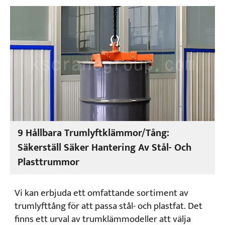
Projekt
Bloggar
Nyheter
Applikationer
Om oss
Kontakta oss
9 Hållbara Trumlyftklämmor/tång:
Säkerställ Säker Hantering Av Stål- Och
Plasttrummor
Vi kan erbjuda ett omfattande sortiment av
trumlyfttång för att passa stål- och plastfat. Det
finns ett urval av trumklämmodeller att välja