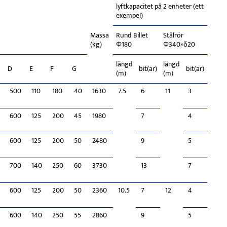
lyftkapacitet på 2 enheter (ett
exempel)
Massa
Rund Billet
Stålrör
(kg)
Φ180
Φ340×δ20
längd
längd
D
E
F
G
bit(ar)
bit(ar)
(m)
(m)
500
110
180
40
1630
7.5
6
11
3
600
125
200
45
1980
7
4
600
125
200
50
2480
9
5
700
140
250
60
3730
13
7
600
125
200
50
2360
10.5
7
12
4
600
140
250
55
2860
9
5