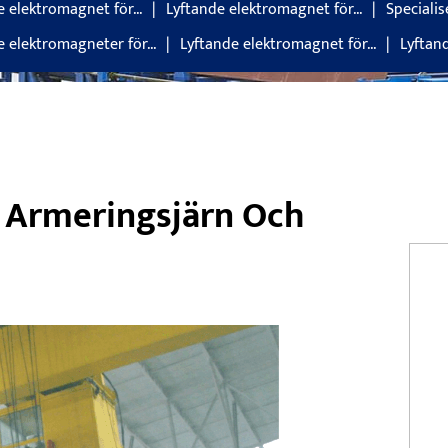
e elektromagnet för...
Lyftande elektromagnet för...
Speciali
e elektromagneter för...
Lyftande elektromagnet för...
Lyftand
 Armeringsjärn Och