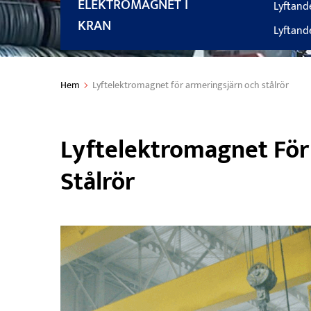
ELEKTROMAGNET I
Lyftand
KRAN
Lyftand
Hem
Lyftelektromagnet för armeringsjärn och stålrör
Lyftelektromagnet För
Stålrör