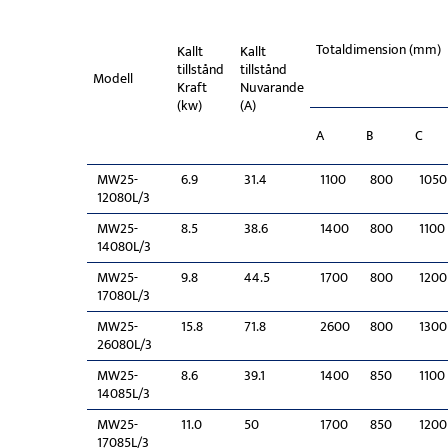
Totaldimension (mm)
Kallt
Kallt
tillstånd
tillstånd
Modell
Kraft
Nuvarande
(kw)
(A)
A
B
C
MW25-
6.9
31.4
1100
800
1050
12080L/3
MW25-
8.5
38.6
1400
800
1100
14080L/3
MW25-
9.8
44.5
1700
800
1200
17080L/3
MW25-
15.8
71.8
2600
800
1300
26080L/3
MW25-
8.6
39.1
1400
850
1100
14085L/3
MW25-
11.0
50
1700
850
1200
17085L/3