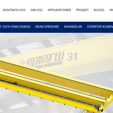
KONTAKTA OSS
OM OSS
APPLIKATIONER
PROJEKT
BLOGG
N
FT- OCH VINSCHVAGN
KRAN SPRIDARE
KRANDELAR
ÖVERFÖR KUND