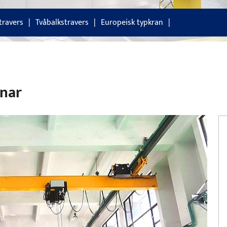
travers
Tvåbalkstravers
Europeisk typkran
nar