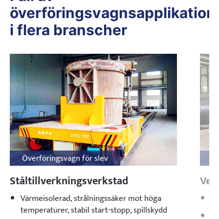
överföringsvagnsapplikation
i flera branscher
Överföringsvagn för slev
Tr
Ståltillverkningsverkstad
Verk
Värmeisolerad, strålningssäker mot höga
U-
temperaturer, stabil start-stopp, spillskydd
VF