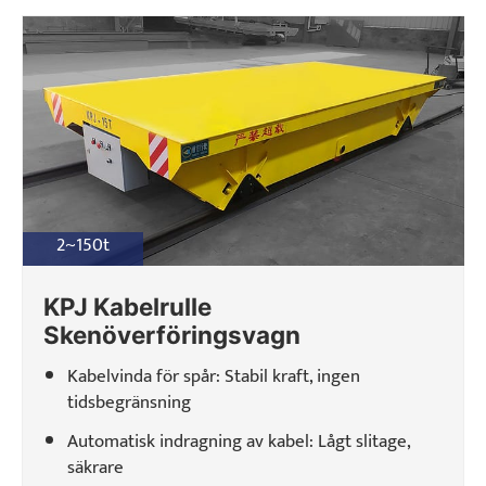
Projekt
Bloggar
Nyheter
Applikationer
Om oss
Kontakta oss
2~150t
KPJ Kabelrulle
Skenöverföringsvagn
Kabelvinda för spår: Stabil kraft, ingen
tidsbegränsning
Automatisk indragning av kabel: Lågt slitage,
säkrare