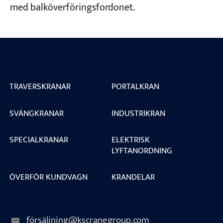
med balköverföringsfordonet.
Projekt
Bloggar
Nyheter
Applikationer
Om oss
Kontakta oss
TRAVERSKRANAR
PORTALKRAN
SVÄNGKRANAR
INDUSTRIKRAN
SPECIALKRANAR
ELEKTRISK
LYFTANORDNING
ÖVERFÖR KUNDVAGN
KRANDELAR
försäljning@kscranegroup.com