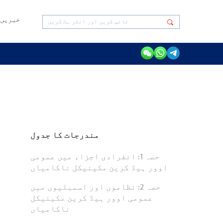
خبریں
مندرجات کا جدول
حصہ 1: انفرادی اجزاء میں عمومی
اوور ہیڈ کرین مکینیکل ناکامیاں
حصہ 2: نظاموں اور اسمبلیوں میں
عمومی اوور ہیڈ کرین مکینیکل
ناکامیاں