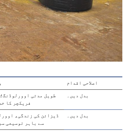
اصلاحی اقدام
و
بدل دیں۔
طویل مدتی اوورلوڈنگ؛ 
فریکچر کا خط
بدل دیں۔
ڈیزائن کی زندگی، اوورل
سے باہر توسیعی سر