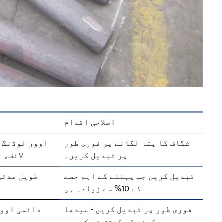
اصلاحی اقدام
شگاف کا پتہ لگانے پر فوری طور
اوور لوڈنگ،
پر تبدیل کریں۔
لائف، 
تبدیل کریں جب پہننے کے اہم حصے
طویل مدتی
کے 10% سے زیادہ ہو
فوری طور پر تبدیل کریں - سیدھا
دائمی اوو