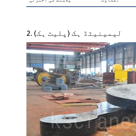
تھکاوٹ
پلاسٹک کی اخترتی
2. لیمینیٹڈ ہک (پلیٹ ہک)