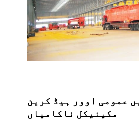
 میں عمومی اوور ہیڈ کرین
مکینیکل ناکامیاں