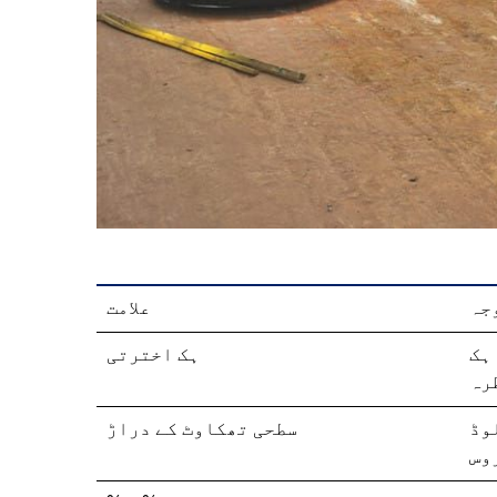
جہ
علامت
ہک
ہک اخترتی
رہ
وڈ
سطحی تھکاوٹ کے دراڑ
وس