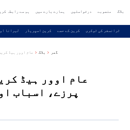
بلاگ
منصوبے
درخواستیں
ہمارے بارے میں
ہم سے رابطہ کری
ٹرانسفر کی ٹوکری
کرین کے حصے
کرین اسپریڈر
لہرانا اور
گھر
بلاگ
عام اوور ہیڈ کرین
عام اوور ہیڈ کری
پرزے، اسباب او