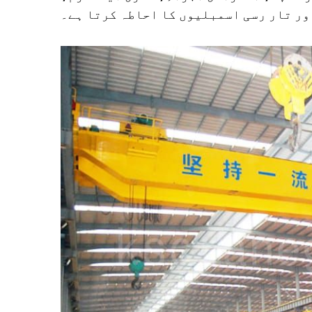
ور تار رسی اسمبلیوں کا احاطہ کرتا ہے۔