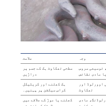
وجہ
علامت
 توسیعی سروس
سطحی تھکاوٹ ہک کے جسم پر
یا مادی نقائص
دراڑیں
 اوورلوڈ اور
ہک کھلنے اور کریٹیکل
تھکاوٹ
کراس سیکشن پر پہنیں۔
رلوڈنگ، مادی
کھلنے یا موڑ کے علاقے میں