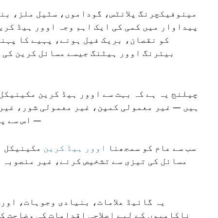
مینوفیکچرنگ پلانٹس، گوداموں، سٹیل ملز، بن
پیداوار میں کمی کی ایک اہم وجہ اوور ہیڈ کری
کو نقصان، بریک فیل ہونے، پہیے کا پہنن
بیئرنگ اوور ہیٹنگ جیسے مسائل کرین کی ک
چیلنج یہ ہے کہ بہت سے اوور ہیڈ کرین مکینیکل
ہیں — غیر معمولی کمپن، غیر معمولی شور، غیر
— اس سے پہ
سب سے عام کو سمجھنا
اوور ہیڈ کرین
مکینیکل ن
مسائل کی تیزی سے تشخیص کرنے، غیر منصوبہ ب
یہ گائیڈ علامات، بنیادی وجوہات، اور 
ناکامیوں کے لیے اصلاحی اقدامات کی وضاحت ک