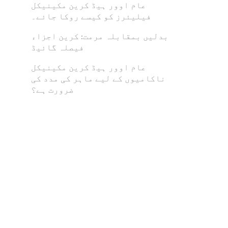
عام اوور ہیڈ کرین مکینیکل
فیلیئرز کو کیسے روکا جائے۔
بدلیں بمقابلہ مرمت: کرین اجزاء
فیصلہ گائیڈ
عام اوور ہیڈ کرین مکینیکل
ناکامیوں کے لیے ماہر کی مدد کی
ضرورت ہے؟