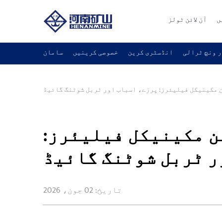
ں
آن لائن ٹولز
 ونچ ٹرالی
انڈسٹری کرین
خصوصی کرینیں
سامان
 مکینیکل فیلیئرز: پرزے، اسباب اور ٹربل شوٹنگ گائیڈ
ن مکینیکل فیلیئرز:
ر ٹربل شوٹنگ گائیڈ
تاریخ: 02 جون، 2026