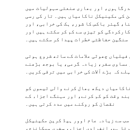
درگاہوں، اور بھاری صنعتی سہولیات میں
ن کی مکینیکل ناکامیاں ہیں۔ تار کی رسی
ا، گیئر باکس کا شور، ہک کی خرابی، اور
ارکردگی کو تیزی سے کم کر سکتے ہیں اور
سنگین حفاظتی خطرات پیدا کر سکتے ہیں۔
 فیلیاں چھوٹی علامات کے ساتھ شروع ہوتی
 مساوی سفر، زیادہ گرمی، یا بوجھ بڑھنے
لے کہ بڑے آلات کی خرابی میں ترقی کریں۔
اکامیاں دیکھ بھال کرنے والی ٹیموں کو
ند وقت کو کم کرنے، اور مہنگے اجزاء کے
نقصان کو روکنے میں مدد کرتی ہیں۔
سب سے زیادہ عام اوور ہیڈ کرین مکینیکل
رتا ہے، انفرادی اجزاء، سفری میکانزم،