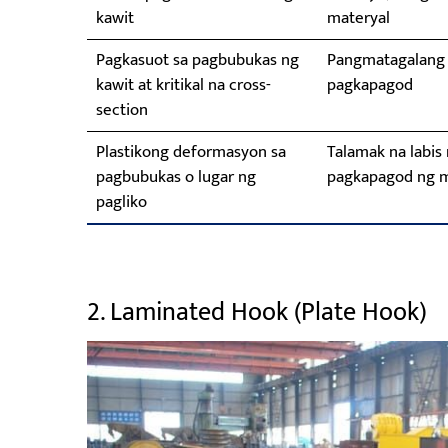
kawit
materyal
Pagkasuot sa pagbubukas ng
Pangmatagalang l
kawit at kritikal na cross-
pagkapagod
section
Plastikong deformasyon sa
Talamak na labis
pagbubukas o lugar ng
pagkapagod ng m
pagliko
2. Laminated Hook (Plate Hook)