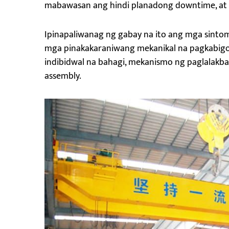
mabawasan ang hindi planadong downtime, at 
Ipinapaliwanag ng gabay na ito ang mga sinto
mga pinakakaraniwang mekanikal na pagkabigo
indibidwal na bahagi, mekanismo ng paglalakbay
assembly.