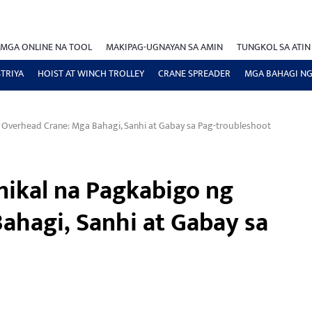
MGA ONLINE NA TOOL
MAKIPAG-UGNAYAN SA AMIN
TUNGKOL SA ATIN
TRIYA
HOIST AT WINCH TROLLEY
CRANE SPREADER
MGA BAHAGI NG
Overhead Crane: Mga Bahagi, Sanhi at Gabay sa Pag-troubleshoot
ikal na Pagkabigo ng
ahagi, Sanhi at Gabay sa