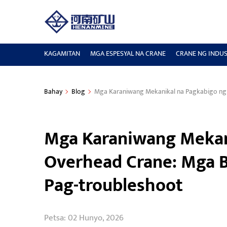
KAGAMITAN
MGA ESPESYAL NA CRANE
CRANE NG INDUS
Bahay
Blog
Mga Karaniwang Mekanikal na Pagkabigo ng 
Mga Karaniwang Mekan
Overhead Crane: Mga B
Pag-troubleshoot
Petsa: 02 Hunyo, 2026