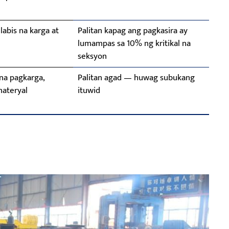
abis na karga at
Palitan kapag ang pagkasira ay
lumampas sa 10% ng kritikal na
seksyon
 na pagkarga,
Palitan agad — huwag subukang
ateryal
ituwid