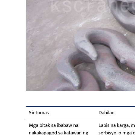
Sintomas
Dahilan
Mga bitak sa ibabaw na
Labis na karga, 
nakakapagod sa katawan ng
serbisyo, o mga 