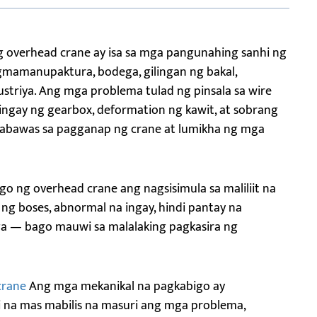
 overhead crane ay isa sa mga pangunahing sanhi ng
mamanupaktura, bodega, gilingan ng bakal,
striya. Ang mga problema tulad ng pinsala sa wire
 ingay ng gearbox, deformation ng kawit, at sobrang
akabawas sa pagganap ng crane at lumikha ng mga
 ng overhead crane ang nagsisimula sa maliliit na
g boses, abnormal na ingay, hindi pantay na
ga — bago mauwi sa malalaking pagkasira ng
crane
Ang mga mekanikal na pagkabigo ay
 na mas mabilis na masuri ang mga problema,