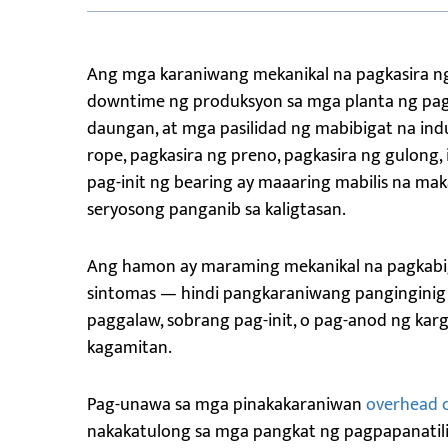
Ang mga karaniwang mekanikal na pagkasira ng
downtime ng produksyon sa mga planta ng pag
daungan, at mga pasilidad ng mabibigat na indu
rope, pagkasira ng preno, pagkasira ng gulong,
pag-init ng bearing ay maaaring mabilis na m
seryosong panganib sa kaligtasan.
Ang hamon ay maraming mekanikal na pagkabigo
sintomas — hindi pangkaraniwang panginginig n
paggalaw, sobrang pag-init, o pag-anod ng kar
kagamitan.
Pag-unawa sa mga pinakakaraniwan
overhead 
nakakatulong sa mga pangkat ng pagpapanatili