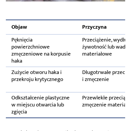
Objaw
Przyczyna
Pęknięcia
Przeciążenie, wydłuż
powierzchniowe
żywotność lub wady
zmęczeniowe na korpusie
materiałowe
haka
Zużycie otworu haka i
Długotrwałe przecią
przekroju krytycznego
i zmęczenie
Odkształcenie plastyczne
Przewlekłe przeciąże
w miejscu otwarcia lub
zmęczenie materiału
zgięcia