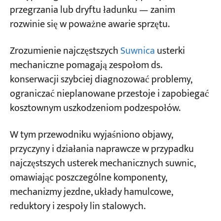
przegrzania lub dryftu ładunku — zanim
rozwinie się w poważne awarie sprzętu.
Projekty
Blogi
Aktualności
Zrozumienie najczęstszych
Suwnica
usterki
Aplikacje
mechaniczne pomagają zespołom ds.
O nas
konserwacji szybciej diagnozować problemy,
Skontaktuj się z nami
ograniczać nieplanowane przestoje i zapobiegać
kosztownym uszkodzeniom podzespołów.
W tym przewodniku wyjaśniono objawy,
przyczyny i działania naprawcze w przypadku
najczęstszych usterek mechanicznych suwnic,
omawiając poszczególne komponenty,
mechanizmy jezdne, układy hamulcowe,
reduktory i zespoły lin stalowych.