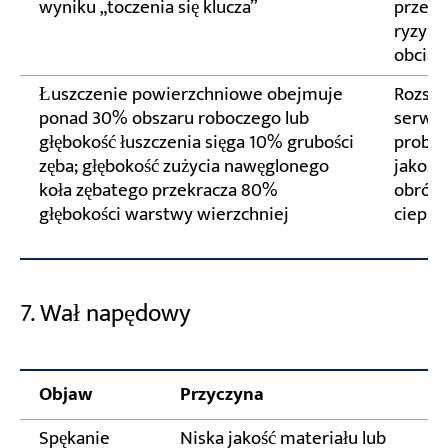
wyniku „toczenia się klucza”
przeci
ryzyko
obciąż
Łuszczenie powierzchniowe obejmuje
Rozsze
ponad 30% obszaru roboczego lub
serwis
głębokość łuszczenia sięga 10% grubości
proble
zęba; głębokość zużycia nawęglonego
jakości
koła zębatego przekracza 80%
obróbk
głębokości warstwy wierzchniej
cieplne
7. Wał napędowy
Objaw
Przyczyna
Spękanie
Niska jakość materiału lub