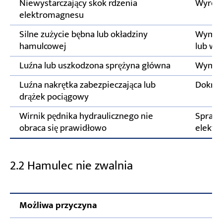
Niewystarczający skok rdzenia
Wyregu
elektromagnesu
Silne zużycie bębna lub okładziny
Wymień
hamulcowej
lub wy
Luźna lub uszkodzona sprężyna główna
Wymień
Luźna nakrętka zabezpieczająca lub
Dokręć
drążek pociągowy
Wirnik pędnika hydraulicznego nie
Sprawd
obraca się prawidłowo
elektr
2.2 Hamulec nie zwalnia
Możliwa przyczyna