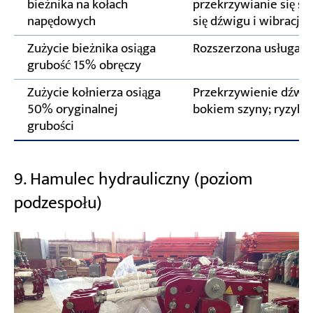
bieżnika na kołach
przekrzywianie się sz
napędowych
się dźwigu i wibracje
Zużycie bieżnika osiąga
Rozszerzona usługa
grubość 15% obręczy
Zużycie kołnierza osiąga
Przekrzywienie dźwigu
50% oryginalnej
bokiem szyny; ryzyko
grubości
9. Hamulec hydrauliczny (poziom
podzespołu)