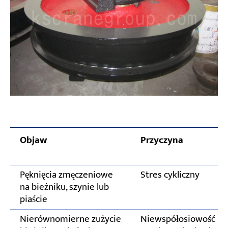
Objaw
Przyczyna
Pęknięcia zmęczeniowe
Stres cykliczny
na bieżniku, szynie lub
piaście
Nierównomierne zużycie
Niewspółosiowość p