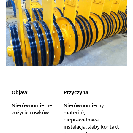
Objaw
Przyczyna
D
Nierównomierne
Nierównomierny
W
zużycie rowków
materiał,
o
nieprawidłowa
g
instalacja, słaby kontakt
2