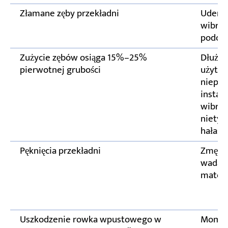
Złamane zęby przekładni
Uderze
wibrac
podcza
Zużycie zębów osiąga 15%–25%
Dłuższ
pierwotnej grubości
użytko
niepr
instala
wibracj
niety
hałas
Pęknięcia przekładni
Zmęcze
wada
materi
Uszkodzenie rowka wpustowego w
Mome