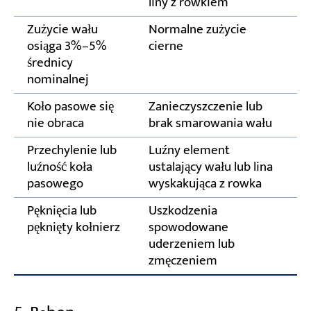
liny z rowkiem
Zużycie wału
Normalne zużycie
osiąga 3%–5%
cierne
średnicy
nominalnej
Koło pasowe się
Zanieczyszczenie lub
W
nie obraca
brak smarowania wału
Przechylenie lub
Luźny element
K
luźność koła
ustalający wału lub lina
pasowego
wyskakująca z rowka
Pęknięcia lub
Uszkodzenia
W
pęknięty kołnierz
spowodowane
uderzeniem lub
zmęczeniem