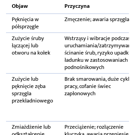
Objaw
Przyczyna
Pęknięcia w
Zmęczenie; awaria sprzęgła
półsprzęgle
Zużycie śruby
Wstrząsy i wibracje podczas
łączącej lub
uruchamiania/zatrzymywania
otworu na kołek
ścinanie śrub, ryzyko upadku
ładunku w zastosowaniach
podnośnikowych
Zużycie lub
Brak smarowania, duże cykle
pęknięcie zęba
pracy, cofanie świec
sprzęgła
zapłonowych
przekładniowego
Zmiażdżenie lub
Przeciążenie; rozłączenie
odkształcenie
kluczyka, awaria przeniesieni