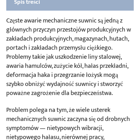
Spis treści
Część 1: Typowe awarie mechaniczne
Częste awarie mechaniczne suwnic są jedną z
poszczególnych podzespołów suwnicy
głównych przyczyn przestojów produkcyjnych w
zakładach produkcyjnych, magazynach, hutach,
Część 2: Typowe awarie mechaniczne suwnic
portach i zakładach przemysłu ciężkiego.
w systemach i zespołach
Problemy takie jak uszkodzenie liny stalowej,
Jak zapobiegać częstym awariom
awaria hamulców, zużycie kół, hałas przekładni,
mechanicznym suwnic
deformacja haka i przegrzanie łożysk mogą
szybko obniżyć wydajność suwnicy i stworzyć
Wymiana czy naprawa: Przewodnik po
poważne zagrożenie dla bezpieczeństwa.
decyzjach dotyczących podzespołów dźwigu
Problem polega na tym, że wiele usterek
Potrzebujesz fachowej pomocy w przypadku
mechanicznych suwnic zaczyna się od drobnych
typowych awarii mechanicznych suwnicy?
symptomów — nietypowych wibracji,
nietypowego hałasu, nierównej pracy,