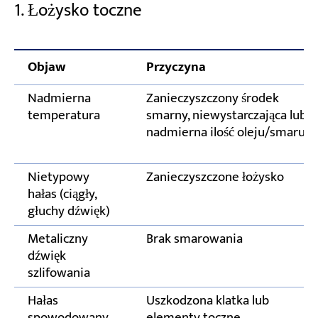
1. Łożysko toczne
Objaw
Przyczyna
Nadmierna
Zanieczyszczony środek
temperatura
smarny, niewystarczająca lub
nadmierna ilość oleju/smaru
Nietypowy
Zanieczyszczone łożysko
hałas (ciągły,
głuchy dźwięk)
Metaliczny
Brak smarowania
dźwięk
szlifowania
Hałas
Uszkodzona klatka lub
spowodowany
elementy toczne