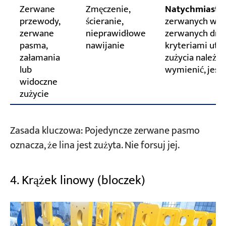
Zerwane
Zmęczenie,
Natychmiast z
przewody,
ścieranie,
zerwanych włók
zerwane
nieprawidłowe
zerwanych drut
pasma,
nawijanie
kryteriami utyl
załamania
zużycia należy 
lub
wymienić, jeśli
widoczne
zużycie
Zasada kluczowa: Pojedyncze zerwane pasmo
oznacza, że lina jest zużyta. Nie forsuj jej.
4. Krążek linowy (bloczek)