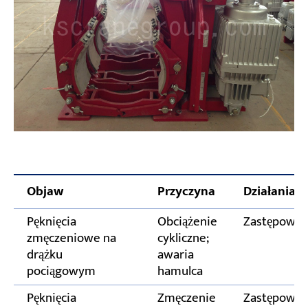
Objaw
Przyczyna
Działania 
Pęknięcia
Obciążenie
Zastępować
zmęczeniowe na
cykliczne;
drążku
awaria
pociągowym
hamulca
Pęknięcia
Zmęczenie
Zastępować