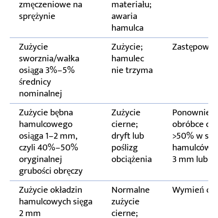
zmęczeniowe na
materiału;
sprężynie
awaria
hamulca
Zużycie
Zużycie;
Zastępować
sworznia/wałka
hamulec
osiąga 3%–5%
nie trzyma
średnicy
nominalnej
Zużycie bębna
Zużycie
Ponownie ob
hamulcowego
cierne;
obróbce cie
osiąga 1–2 mm,
dryft lub
>50% w stos
czyli 40%–50%
poślizg
hamulców w
oryginalnej
obciążenia
3 mm lub ut
grubości obręczy
Zużycie okładzin
Normalne
Wymień okła
hamulcowych sięga
zużycie
2 mm
cierne;