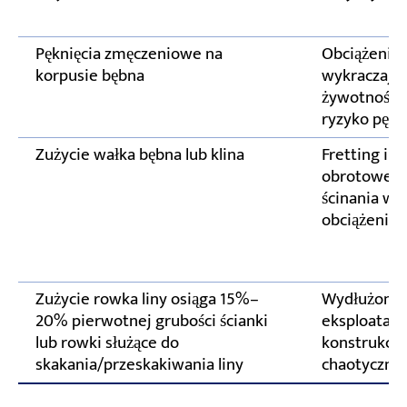
Pęknięcia zmęczeniowe na
Obciążenie 
korpusie bębna
wykraczając
żywotność 
ryzyko pękn
Zużycie wałka bębna lub klina
Fretting i 
obrotowego
ścinania wa
obciążenia
Zużycie rowka liny osiąga 15%–
Wydłużony 
20% pierwotnej grubości ścianki
eksploatacji
lub rowki służące do
konstrukcja
skakania/przeskakiwania liny
chaotyczne 