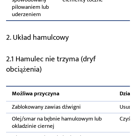
piłowaniem lub
uderzeniem
2. Układ hamulcowy
2.1 Hamulec nie trzyma (dryf
obciążenia)
Możliwa przyczyna
Działa
Zablokowany zawias dźwigni
Usuń p
Olej/smar na bębnie hamulcowym lub
Czyści
okładzinie ciernej