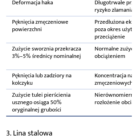
Deformacja haka
Długotrwałe przec
ryzyko złamania 
Pęknięcia zmęczeniowe
Przedłużona ekspl
powierzchni
poza okres użytk
przeciążenie
Zużycie sworznia przekracza
Normalne zużycie
3%–5% średnicy nominalnej
obciążeniem
Pęknięcia lub zadziory na
Koncentracja nap
kolczyku
zmęczeniowych
Zużycie tulei pierścienia
Nierównomierne
usznego osiąga 50%
rozłożenie obciąż
oryginalnej grubości
3. Lina stalowa