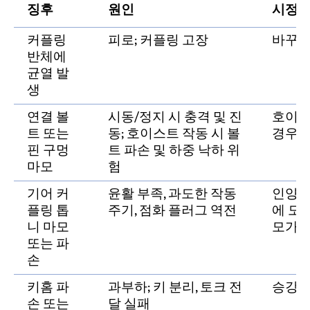
징후
원인
시정 
커플링
피로; 커플링 고장
바꾸
반체에
균열 발
생
연결 볼
시동/정지 시 충격 및 진
호이스
트 또는
동; 호이스트 작동 시 볼
경우 
핀 구멍
트 파손 및 하중 낙하 위
마모
험
기어 커
윤활 부족, 과도한 작동
인양 작
플링 톱
주기, 점화 플러그 역전
에 도
니 마모
모가 
또는 파
손
키홈 파
과부하; 키 분리, 토크 전
승강 
손 또는
달 실패