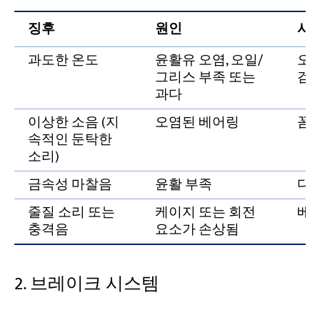
징후
원인
시정
과도한 온도
윤활유 오염, 오일/
오염
그리스 부족 또는
검한
과다
이상한 소음 (지
오염된 베어링
꼼
속적인 둔탁한
소리)
금속성 마찰음
윤활 부족
다
줄질 소리 또는
케이지 또는 회전
베
충격음
요소가 손상됨
2. 브레이크 시스템