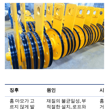
징후
원인
시정
홈 마모가 고
재질의 불균일성, 부
홈 
르지 않게 발
적절한 설치, 로프와
거나