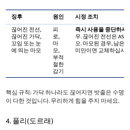
징후
원인
시정 조치
끊어진 전선,
피
즉시 사용을 중단하세요
끊어진 가닥,
로,
우. 끊어진 전선은 ASM
꼬임 또는 눈
마
오. 마모된 경우, 남은
에 띄는 마모
모,
미만이면 교체하십시오
부적
절한
감기
핵심 규칙: 가닥 하나라도 끊어지면 밧줄은 수명
이 다한 것입니다. 무리하게 힘을 주지 마세요.
4. 풀리(도르래)