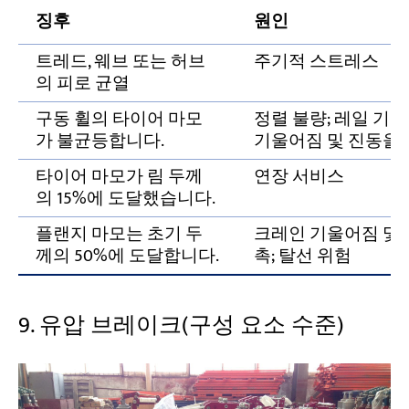
징후
원인
트레드, 웨브 또는 허브
주기적 스트레스
의 피로 균열
구동 휠의 타이어 마모
정렬 불량; 레일 기
가 불균등합니다.
기울어짐 및 진동을 
타이어 마모가 림 두께
연장 서비스
의 15%에 도달했습니다.
플랜지 마모는 초기 두
크레인 기울어짐 및 
께의 50%에 도달합니다.
촉; 탈선 위험
9. 유압 브레이크(구성 요소 수준)