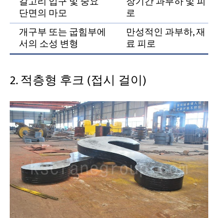
갈고리 입구 및 중요
장기간 과부하 및 피
단면의 마모
로
개구부 또는 굽힘부에
만성적인 과부하, 재
서의 소성 변형
료 피로
2. 적층형 후크 (접시 걸이)