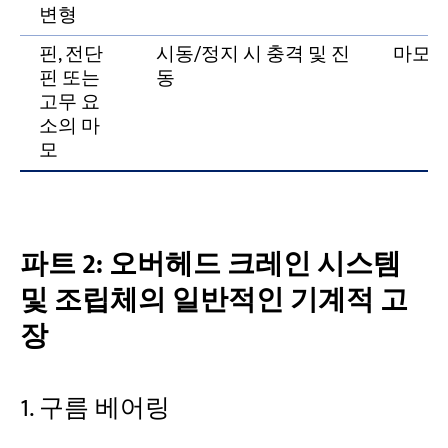
변형
핀, 전단
시동/정지 시 충격 및 진
마모된
핀 또는
동
고무 요
소의 마
모
파트 2: 오버헤드 크레인 시스템
및 조립체의 일반적인 기계적 고
장
1. 구름 베어링