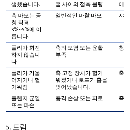
생했습니다.
홈 사이의 접촉 불량
에 
축 마모는 공
일반적인 마찰 마모
샤프
칭 직경
3%~5%에 이
릅니다.
풀리가 회전
축의 오염 또는 윤활
청소
하지 않습니
부족
다
풀리가 기울
축 고정 장치가 헐거
축 
어지거나 헐
워졌거나 로프가 홈을
거워짐
벗어났습니다.
플랜지 균열
충격 손상 또는 피로
즉시
또는 파손
5. 드럼