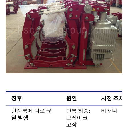
징후
원인
시정 조치
인장봉에 피로 균
반복 하중;
바꾸다
열 발생
브레이크
고장