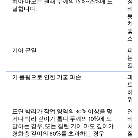
치아 마모는 원래 두께의 15%~25%에 도
장기
달합니다.
비스
못된
치;
및 
소
기어 균열
피로
는 
결
키 롤링으로 인한 키홈 파손
과
토크
하 
위
표면 박리가 작업 영역의 30% 이상을 덮
연장
거나 박리 깊이가 톱니 두께의 10%에 도
비스
달하는 경우, 또는 침탄 기어 마모 깊이가
처리
경화층 깊이의 80%를 초과하는 경우
질 