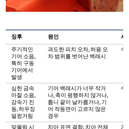
징후
원인
시
주기적인
과도한 피치 오차, 허용 오
수
기어 소음,
차 범위를 벗어난 백래시
특히 구동
기어에서
발생
심한 금속
기어 백래시가 너무 작거
수
마찰 소음,
나, 축이 평행하지 않거나,
감속기 진
톱니 끝이 날카롭거나, 기
동, 하우징
어 작동면이 고르지 않은
덜컹거림
경우
맞물림 시
치아 표면 결함; 치아 전체
기