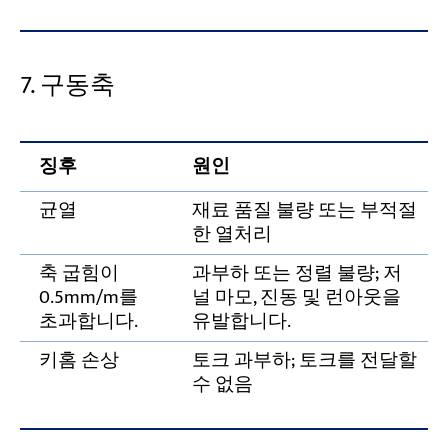
7. 구동축
징후
원인
균열
재료 품질 불량 또는 부적절
한 열처리
축 굽힘이
과부하 또는 정렬 불량; 저
0.5mm/m를
널 마모, 진동 및 런아웃을
초과합니다.
유발합니다.
키홈 손상
토크 과부하; 토크를 전달할
수 없음