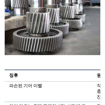
징후
원
파손된 기어 이빨
작동
충격
진