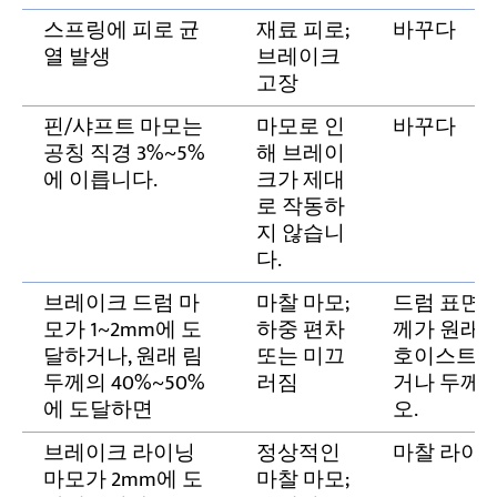
스프링에 피로 균
재료 피로;
바꾸다
열 발생
브레이크
고장
핀/샤프트 마모는
마모로 인
바꾸다
공칭 직경 3%~5%
해 브레이
에 이릅니다.
크가 제대
로 작동하
지 않습니
다.
브레이크 드럼 마
마찰 마모;
드럼 표면을
모가 1~2mm에 도
하중 편차
께가 원래 
달하거나, 원래 림
또는 미끄
호이스트 브
두께의 40%~50%
러짐
거나 두께 
에 도달하면
오.
브레이크 라이닝
정상적인
마찰 라이
마모가 2mm에 도
마찰 마모;