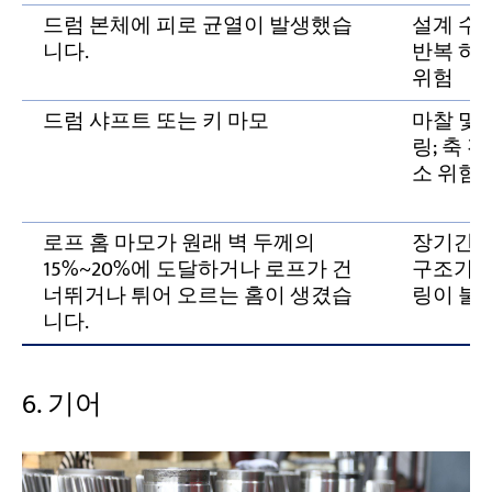
드럼 본체에 피로 균열이 발생했습
설계 수
니다.
반복 하중
위험
드럼 샤프트 또는 키 마모
마찰 및
링; 축 
소 위험
로프 홈 마모가 원래 벽 두께의
장기간 
15%~20%에 도달하거나 로프가 건
구조가 
너뛰거나 튀어 오르는 홈이 생겼습
링이 불
니다.
6. 기어