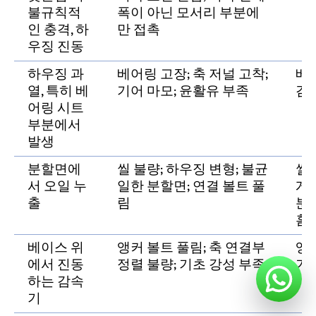
불규칙적
폭이 아닌 모서리 부분에
인 충격, 하
만 접촉
우징 진동
하우징 과
베어링 고장; 축 저널 고착;
베
열, 특히 베
기어 마모; 윤활유 부족
검
어링 시트
부분에서
발생
분할면에
씰 불량; 하우징 변형; 불균
씰
서 오일 누
일한 분할면; 연결 볼트 풀
게
출
림
분
홈
베이스 위
앵커 볼트 풀림; 축 연결부
앵커
에서 진동
정렬 불량; 기초 강성 부족
기
하는 감속
기