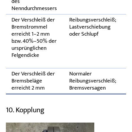
des
Nenndurchmessers
Der Verschleiß der
Reibungsverschleiß;
T
Bremstrommel
Lastverschiebung
u
erreicht 1–2 mm
oder Schlupf
da
bzw. 40%–50% der
>
ursprünglichen
B
Felgendicke
m
Di
Der Verschleiß der
Normaler
R
Bremsbeläge
Reibungsverschleiß;
erreicht 2 mm
Bremsversagen
10. Kopplung