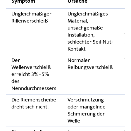
Symptom
Ursache
Ko
Ungleichmäßiger
Ungleichmäßiges
Er
Rillenverschleiß
Material,
Nu
unsachgemäße
Di
Installation,
Ve
schlechter Seil-Nut-
Se
Kontakt
Der
Normaler
We
Wellenverschleiß
Reibungsverschleiß
erreicht 3%–5%
des
Nenndurchmessers
Die Riemenscheibe
Verschmutzung
Re
dreht sich nicht.
oder mangelnde
Schmierung der
Welle