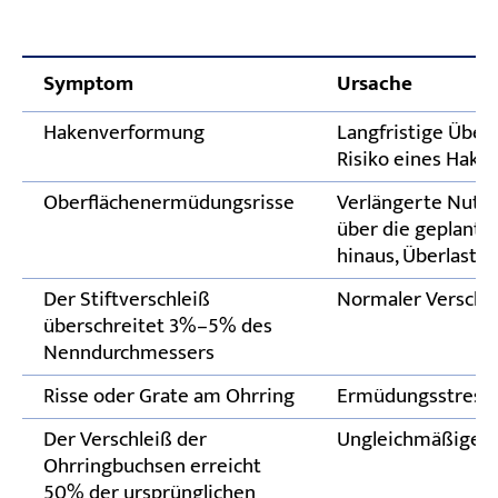
Symptom
Ursache
Hakenverformung
Langfristige Überl
Risiko eines Hake
Oberflächenermüdungsrisse
Verlängerte Nutz
über die geplante
hinaus, Überlastu
Der Stiftverschleiß
Normaler Verschle
überschreitet 3%–5% des
Nenndurchmessers
Risse oder Grate am Ohrring
Ermüdungsstressk
Der Verschleiß der
Ungleichmäßige L
Ohrringbuchsen erreicht
50% der ursprünglichen