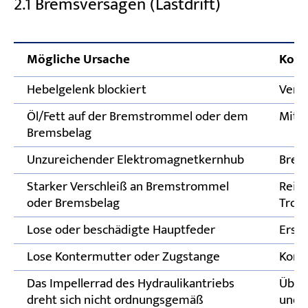
2.1 Bremsversagen (Lastdrift)
Mögliche Ursache
Korr
Hebelgelenk blockiert
Vers
Öl/Fett auf der Bremstrommel oder dem
Mit L
Bremsbelag
Unzureichender Elektromagnetkernhub
Brem
Starker Verschleiß an Bremstrommel
Reibb
oder Bremsbelag
Trom
Lose oder beschädigte Hauptfeder
Erse
Lose Kontermutter oder Zugstange
Kont
Das Impellerrad des Hydraulikantriebs
Über
dreht sich nicht ordnungsgemäß
und d