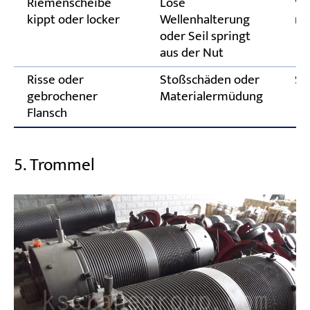
Riemenscheibe
Lose
We
kippt oder locker
Wellenhalterung
re
oder Seil springt
aus der Nut
Risse oder
Stoßschäden oder
So
gebrochener
Materialermüdung
Flansch
5. Trommel