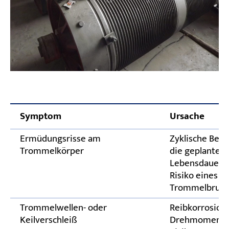
Symptom
Ursache
Ermüdungsrisse am
Zyklische Bela
Trommelkörper
die geplante
Lebensdauer h
Risiko eines
Trommelbruch
Trommelwellen- oder
Reibkorrosion
Keilverschleiß
Drehmomentw