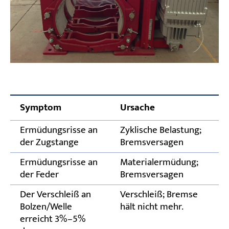
Symptom
Ursache
K
Ermüdungsrisse an
Zyklische Belastung;
E
der Zugstange
Bremsversagen
Ermüdungsrisse an
Materialermüdung;
E
der Feder
Bremsversagen
Der Verschleiß an
Verschleiß; Bremse
E
Bolzen/Welle
hält nicht mehr.
erreicht 3%–5%