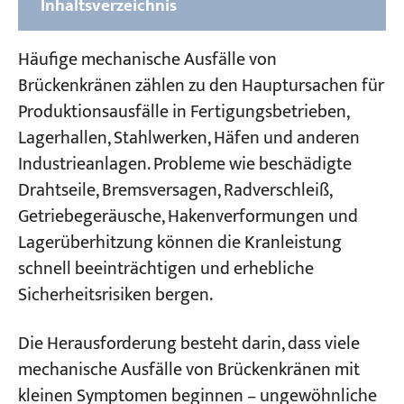
Inhaltsverzeichnis
Teil 1: Häufige mechanische Ausfälle
Häufige mechanische Ausfälle von
einzelner Komponenten von Brückenkränen
Brückenkränen zählen zu den Hauptursachen für
Produktionsausfälle in Fertigungsbetrieben,
Teil 2: Häufige mechanische Ausfälle in
Lagerhallen, Stahlwerken, Häfen und anderen
Systemen und Baugruppen von
Industrieanlagen. Probleme wie beschädigte
Brückenkränen
Drahtseile, Bremsversagen, Radverschleiß,
Wie man häufige mechanische Ausfälle von
Getriebegeräusche, Hakenverformungen und
Brückenkränen verhindert
Lagerüberhitzung können die Kranleistung
schnell beeinträchtigen und erhebliche
Ersetzen oder Reparieren:
Sicherheitsrisiken bergen.
Entscheidungshilfe für Krankomponenten
Die Herausforderung besteht darin, dass viele
Benötigen Sie fachkundige Unterstützung
mechanische Ausfälle von Brückenkränen mit
bei häufigen mechanischen Ausfällen von
kleinen Symptomen beginnen – ungewöhnliche