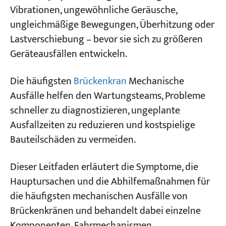
Brückenkränen?
Vibrationen, ungewöhnliche Geräusche,
ungleichmäßige Bewegungen, Überhitzung oder
Projekte
Lastverschiebung – bevor sie sich zu größeren
Blogs
Nachrichten
Geräteausfällen entwickeln.
Bewerbungen
Über uns
Die häufigsten
Brückenkran
Mechanische
Kontakt
Ausfälle helfen den Wartungsteams, Probleme
schneller zu diagnostizieren, ungeplante
Ausfallzeiten zu reduzieren und kostspielige
Bauteilschäden zu vermeiden.
Dieser Leitfaden erläutert die Symptome, die
Hauptursachen und die Abhilfemaßnahmen für
die häufigsten mechanischen Ausfälle von
Brückenkränen und behandelt dabei einzelne
Komponenten, Fahrmechanismen,