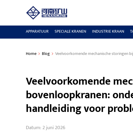
APPARATUUR
SPECIALE KRANEN
INDUSTRIE KRAAN
T
Home
Blog
Veelvoorkomende mechanische storingen bij
Veelvoorkomende mech
bovenloopkranen: onde
handleiding voor prob
Datum: 2 juni 2026