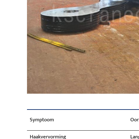
Symptoom
Oor
Haakvervorming
Lang