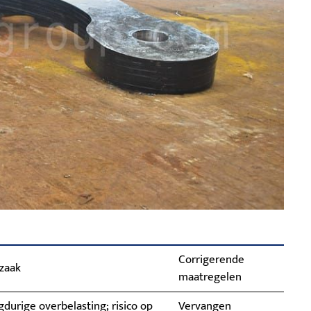
Corrigerende
zaak
maatregelen
durige overbelasting; risico op
Vervangen