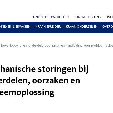
ONLINE HULPMIDDELEN
CONTACTEER ONS
OVE
AKEL- EN LIERWAGEN
KRAAN SPREIDER
KRAAN ONDERDELEN
OVERD
 bovenloopkranen: onderdelen, oorzaken en handleiding voor probleemoplo
anische storingen bij
rdelen, oorzaken en
leemoplossing