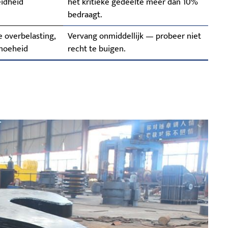
idheid
het kritieke gedeelte meer dan 10%
bedraagt.
 overbelasting,
Vervang onmiddellijk — probeer niet
moeheid
recht te buigen.