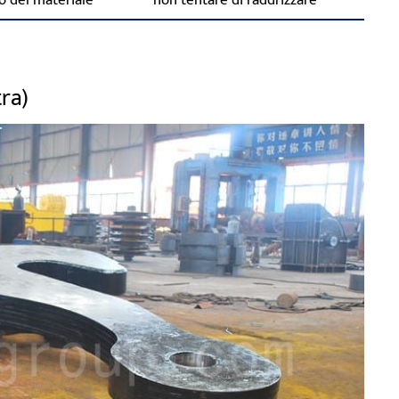
o del materiale
non tentare di raddrizzare
tra)