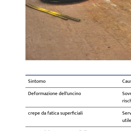
Sintomo
Cau
Deformazione dell'uncino
Sovr
risc
crepe da fatica superficiali
Serv
util