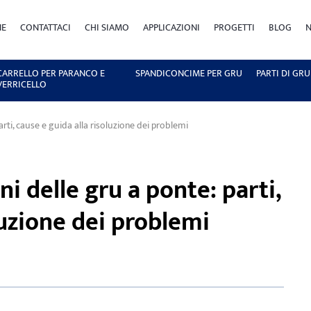
NE
CONTATTACI
CHI SIAMO
APPLICAZIONI
PROGETTI
BLOG
N
CARRELLO PER PARANCO E
SPANDICONCIME PER GRU
PARTI DI GRU
VERRICELLO
rti, cause e guida alla risoluzione dei problemi
 delle gru a ponte: parti,
luzione dei problemi