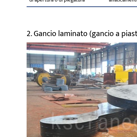
di apertura o di piegatura
affaticament
2. Gancio laminato (gancio a pias