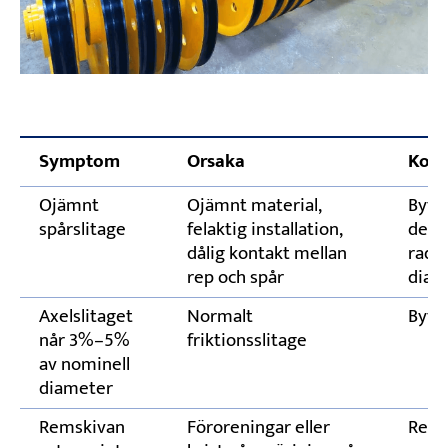
Symptom
Orsaka
Korr
Ojämnt
Ojämnt material,
Byt u
spårslitage
felaktig installation,
den u
dålig kontakt mellan
radie
rep och spår
diam
Axelslitaget
Normalt
Byt a
når 3%–5%
friktionsslitage
av nominell
diameter
Remskivan
Föroreningar eller
Reng