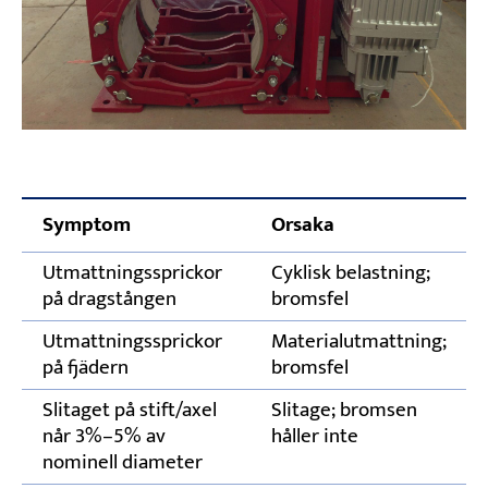
Symptom
Orsaka
Utmattningssprickor
Cyklisk belastning;
på dragstången
bromsfel
Utmattningssprickor
Materialutmattning;
på fjädern
bromsfel
Slitaget på stift/axel
Slitage; bromsen
når 3%–5% av
håller inte
nominell diameter