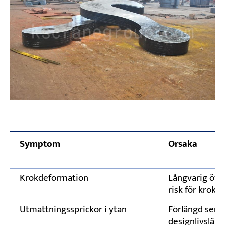
Symptom
Orsaka
Krokdeformation
Långvarig öve
risk för krokbr
Utmattningssprickor i ytan
Förlängd serv
designlivslän