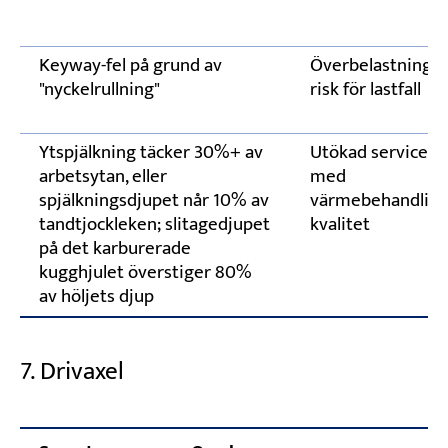
Keyway-fel på grund av
Överbelastnings
"nyckelrullning"
risk för lastfall
Ytspjälkning täcker 30%+ av
Utökad service, 
arbetsytan, eller
med
spjälkningsdjupet når 10% av
värmebehandlin
tandtjockleken; slitagedjupet
kvalitet
på det karburerade
kugghjulet överstiger 80%
av höljets djup
7. Drivaxel