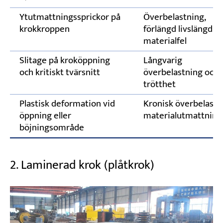
Ytutmattningssprickor på
Överbelastning,
krokkroppen
förlängd livslängd el
materialfel
Slitage på kroköppning
Långvarig
och kritiskt tvärsnitt
överbelastning och
trötthet
Plastisk deformation vid
Kronisk överbelastn
öppning eller
materialutmattning
böjningsområde
2. Laminerad krok (plåtkrok)