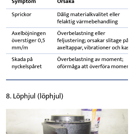
Symptom
Orsaka
Sprickor
Dålig materialkvalitet eller
felaktig värmebehandling
Axelböjningen
Överbelastning eller
överstiger 0,5
feljustering; orsakar slitage på
mm/m
axeltappar, vibrationer och kast
Skada på
Överbelastning av moment;
nyckelspåret
oförmåga att överföra moment
8. Löphjul (löphjul)