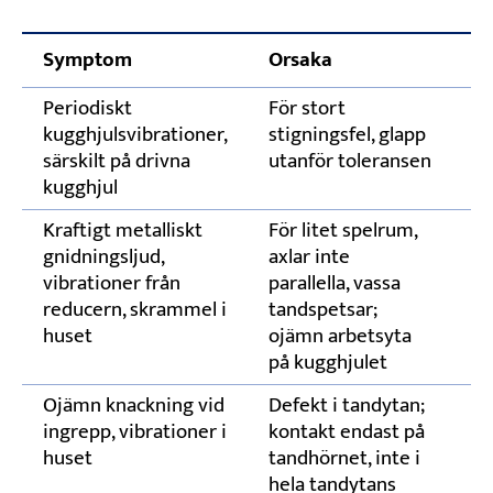
Symptom
Orsaka
K
Periodiskt
För stort
Re
kugghjulsvibrationer,
stigningsfel, glapp
särskilt på drivna
utanför toleransen
kugghjul
Kraftigt metalliskt
För litet spelrum,
Re
gnidningsljud,
axlar inte
vibrationer från
parallella, vassa
reducern, skrammel i
tandspetsar;
huset
ojämn arbetsyta
på kugghjulet
Ojämn knackning vid
Defekt i tandytan;
By
ingrepp, vibrationer i
kontakt endast på
huset
tandhörnet, inte i
hela tandytans