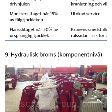
drivhjulen
kranlutning och vibr
Mönsterslitaget når 15%
Utökad service
av fälgtjockleken
Flänsslitaget når 50% av
Kranens snedställni
ursprunglig tjocklek
rälssidan; risk för ur
9. Hydraulisk broms (komponentnivå)