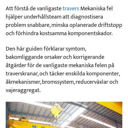
Att förstå de vanligaste
travers
Mekaniska fel
hjälper underhållsteam att diagnostisera
Projekt
Bloggar
problem snabbare, minska oplanerade driftstopp
Nyheter
och förhindra kostsamma komponentskador.
Applikationer
Om oss
Kontakta oss
Den här guiden förklarar symtom,
bakomliggande orsaker och korrigerande
åtgärder för de vanligaste mekaniska felen på
traverskranar, och täcker enskilda komponenter,
åkmekanismer, bromssystem, reducerväxlar och
vajeraggregat.