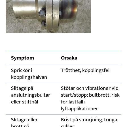
Symptom
Orsaka
Sprickor i
Trötthet; kopplingsfel
kopplingshalvan
Slitage på
Stötar och vibrationer vid
anslutningsbultar
start/stopp; bultbrott, risk
eller stifthål
för lastfall i
lyftapplikationer
Slitage eller
Brist på smörjning, tunga
brott på
cykler,