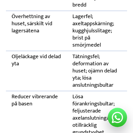
bredd
Överhettning av
Lagerfel;
By
huset, särskilt vid
axeltappskärning;
lagersätena
kugghjulsslitage;
brist på
smörjmedel
Oljeläckage vid delad
Tätningsfel;
By
yta
deformation av
yt
huset; ojämn delad
d
yta; lösa
pl
anslutningsbultar
dr
Reducer vibrerande
Lösa
Dr
på basen
förankringsbultar;
ax
feljusterade
axelanslutningar;
otillräcklig
grundstyvhet