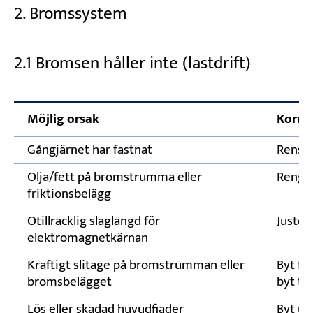
2. Bromssystem
2.1 Bromsen håller inte (lastdrift)
Möjlig orsak
Korri
Gångjärnet har fastnat
Rensa 
Olja/fett på bromstrumma eller
Rengör
friktionsbelägg
Otillräcklig slaglängd för
Juster
elektromagnetkärnan
Kraftigt slitage på bromstrumman eller
Byt fr
bromsbelägget
byt t
Lös eller skadad huvudfjäder
Byt ut