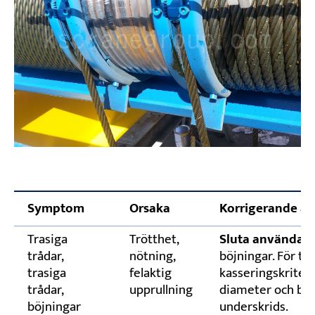
Symptom
Orsaka
Korrigerande åt
Trasiga
Trötthet,
Sluta använda 
trådar,
nötning,
böjningar. För tr
trasiga
felaktig
kasseringskriteri
trådar,
upprullning
diameter och byt 
böjningar
underskrids.