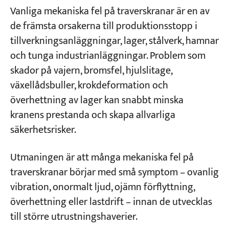
Del 1: Vanliga mekaniska fel i enskilda
Vanliga mekaniska fel på traverskranar är en av
komponenter hos traverskranar
de främsta orsakerna till produktionsstopp i
tillverkningsanläggningar, lager, stålverk, hamnar
Del 2: Vanliga mekaniska fel i system och
och tunga industrianläggningar. Problem som
enheter hos traverskranar
skador på vajern, bromsfel, hjulslitage,
Hur man förebygger vanliga mekaniska fel på
växellådsbuller, krokdeformation och
traverskranar
överhettning av lager kan snabbt minska
kranens prestanda och skapa allvarliga
Byte kontra reparation: Beslutsguide för
säkerhetsrisker.
krankomponenter
Utmaningen är att många mekaniska fel på
Behöver du experthjälp för vanliga
traverskranar börjar med små symptom – ovanlig
mekaniska fel på traverskranar?
vibration, onormalt ljud, ojämn förflyttning,
överhettning eller lastdrift – innan de utvecklas
till större utrustningshaverier.