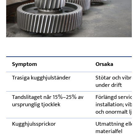
Symptom
Orsaka
Trasiga kugghjulständer
Stötar och vibrat
under drift
Tandslitaget når 15%–25% av
Förlängd service, 
ursprunglig tjocklek
installation; vibr
och onormalt ljud
Kugghjulssprickor
Utmattning eller
materialfel