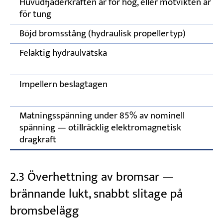
Huvudfjäderkraften är för hög, eller motvikten är
för tung
Böjd bromsstång (hydraulisk propellertyp)
Felaktig hydraulvätska
Impellern beslagtagen
Matningsspänning under 85% av nominell
spänning — otillräcklig elektromagnetisk
dragkraft
2.3 Överhettning av bromsar —
brännande lukt, snabbt slitage på
bromsbelägg