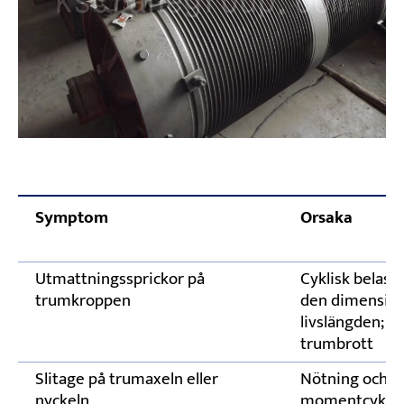
Symptom
Orsaka
Utmattningssprickor på
Cyklisk belas
trumkroppen
den dimensio
livslängden; ri
trumbrott
Slitage på trumaxeln eller
Nötning och
nyckeln
momentcykling;