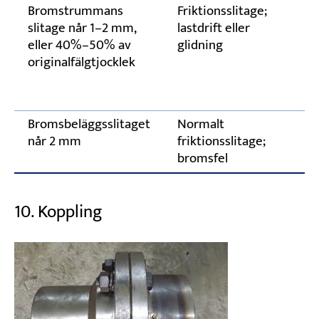
Bromstrummans
Friktionsslitage;
slitage når 1–2 mm,
lastdrift eller
eller 40%–50% av
glidning
originalfälgtjocklek
Bromsbeläggsslitaget
Normalt
når 2 mm
friktionsslitage;
bromsfel
10. Koppling