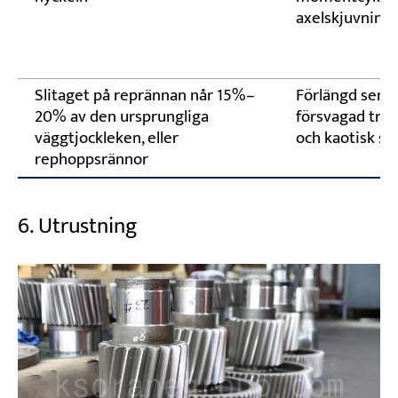
axelskjuvning o
Slitaget på reprännan når 15%–
Förlängd servi
20% av den ursprungliga
försvagad tru
väggtjockleken, eller
och kaotisk sp
rephoppsrännor
6. Utrustning