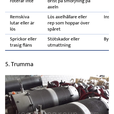
roterar inte
brist på smörjning på
axeln
Remskiva
Lös axelhållare eller
Insp
lutar eller är
rep som hoppar över
lös
spåret
Sprickor eller
Stötskador eller
Byt 
trasig fläns
utmattning
5. Trumma