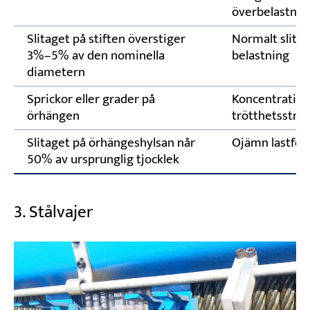
överbelastnin
Slitaget på stiften överstiger
Normalt slita
3%–5% av den nominella
belastning
diametern
Sprickor eller grader på
Koncentration
örhängen
trötthetsstres
Slitaget på örhängeshylsan når
Ojämn lastför
50% av ursprunglig tjocklek
3. Stålvajer