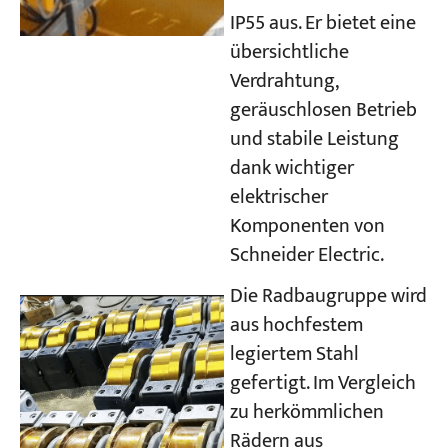
IP55 aus. Er bietet eine
übersichtliche
Verdrahtung,
geräuschlosen Betrieb
und stabile Leistung
dank wichtiger
elektrischer
Komponenten von
Schneider Electric.
Die Radbaugruppe wird
aus hochfestem
legiertem Stahl
gefertigt. Im Vergleich
zu herkömmlichen
Rädern aus