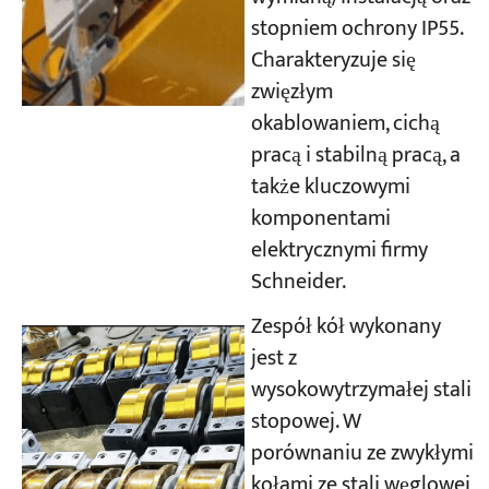
stopniem ochrony IP55.
Charakteryzuje się
zwięzłym
okablowaniem, cichą
pracą i stabilną pracą, a
także kluczowymi
komponentami
elektrycznymi firmy
Schneider.
Zespół kół wykonany
jest z
wysokowytrzymałej stali
stopowej. W
porównaniu ze zwykłymi
kołami ze stali węglowej,