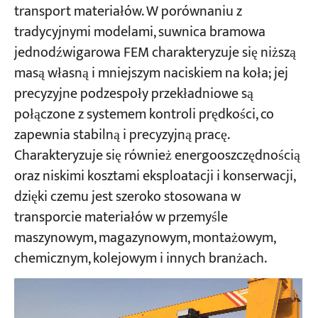
transport materiałów. W porównaniu z
tradycyjnymi modelami, suwnica bramowa
Projekty
jednodźwigarowa FEM charakteryzuje się niższą
Blogi
Aktualności
masą własną i mniejszym naciskiem na koła; jej
Aplikacje
precyzyjne podzespoły przekładniowe są
O nas
połączone z systemem kontroli prędkości, co
Skontaktuj się z nami
zapewnia stabilną i precyzyjną pracę.
Charakteryzuje się również energooszczędnością
oraz niskimi kosztami eksploatacji i konserwacji,
dzięki czemu jest szeroko stosowana w
transporcie materiałów w przemyśle
maszynowym, magazynowym, montażowym,
chemicznym, kolejowym i innych branżach.