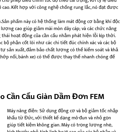
cho phép điều chỉnh tốc độ theo tải trọng, với tỷ lệ điều
độ cao. Kết hợp với công nghệ chống rung lắc, nó đạt được
.
Sản phẩm này có hệ thống làm mát động cơ bằng khí độc
t lượng cao giúp giảm mài mòn dây cáp; và các chức năng
g thái hoạt động của cần cẩu nhằm phát hiện lỗi kịp thời.
ác bộ phận cốt lõi như các chi tiết đúc chính xác và các bộ
ự sản xuất, đảm bảo chất lượng có thể kiểm soát và khả
: khớp nối, bánh xe) có thể được thay thế nhanh chóng để
Cho Cần Cẩu Giàn Dầm Đơn FEM
Máy nâng điện: Sử dụng động cơ và bộ giảm tốc nhập
khẩu từ Đức, với thiết kế dạng mô-đun và nhỏ gọn
giúp tiết kiệm không gian. Máy có trọng lượng nhẹ,