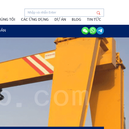
HÚNG TÔI
CÁC ỨNG DỤNG
DỰ ÁN
BLOG
TIN TỨC
OẢN