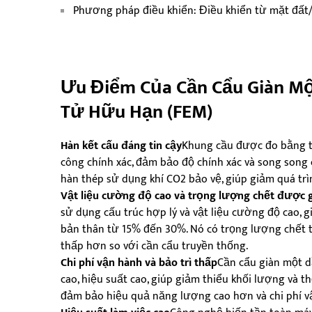
Phương pháp điều khiển: Điều khiển từ mặt đất/
Ưu Điểm Của Cần Cẩu Giàn M
Tử Hữu Hạn (FEM)
Hàn kết cấu đáng tin cậy
Khung cầu được đo bằng t
công chính xác, đảm bảo độ chính xác và song son
hàn thép sử dụng khí CO2 bảo vệ, giúp giảm quá trìn
Vật liệu cường độ cao và trọng lượng chết được 
sử dụng cấu trúc hợp lý và vật liệu cường độ cao, 
bản thân từ 15% đến 30%. Nó có trọng lượng chết 
thấp hơn so với cần cẩu truyền thống.
Chi phí vận hành và bảo trì thấp
Cần cẩu giàn một d
cao, hiệu suất cao, giúp giảm thiểu khối lượng và t
đảm bảo hiệu quả năng lượng cao hơn và chi phí v