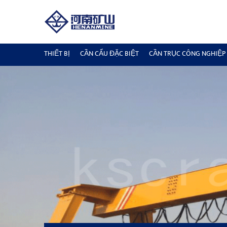
THIẾT BỊ
CẦN CẨU ĐẶC BIỆT
CẦN TRỤC CÔNG NGHIỆP