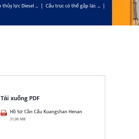
 thủy lực Diesel …
Cẩu trục có thể gập lại: …
Tải xuống PDF
Hồ Sơ Cần Cẩu Kuangshan Henan
31,96 MB