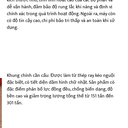
kích thước nhỏ, tính linh hoạt cao của các bộ phận và
dễ vận hành, đảm bảo độ rung lắc khi nâng và định vị
chính xác trong quá trình hoạt động. Ngoài ra, máy còn
có độ tin cậy cao, chi phí bảo trì thấp và an toàn khi sử
dụng.
Khung chính cần cẩu: Được làm từ thép ray kéo nguội
đặc biệt, có tiết diện dầm hình chữ nhật. Sản phẩm có
đặc điểm phân bố lực đồng đều, chống biến dạng, độ
bền cao và giảm trọng lượng tổng thể từ 151 tấn đến
301 tấn.