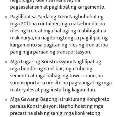
nagbibigay-daan sa mahusay na
pagsasalansan at paglilipat ng kargamento.
Paglilipat sa Yarda ng Tren: Nagbubuhat ng
mga 20ft na container, mga naka-bundle na
riles ng tren, at mga bahagi ng mabibigat na
makinarya, na nagdurugtong sa paglilipat ng
kargamento sa pagitan ng riles ng tren at iba
pang mga paraan ng transportasyon.
Mga Lugar ng Konstruksyon: Naglilipat ng
mga bundle ng steel bar, mga tubo ng
semento at mga bahagi ng tower crane, na
sumusuporta sa on-site na pag-aangat ng mga
materyales at pag-install ng kagamitan.
Mga Gawang-Bagong Istrukturang Kongkreto
para sa Konstruksyon: Nagho-hoist ng mga
precast na slab ng sahig, mga konkretong