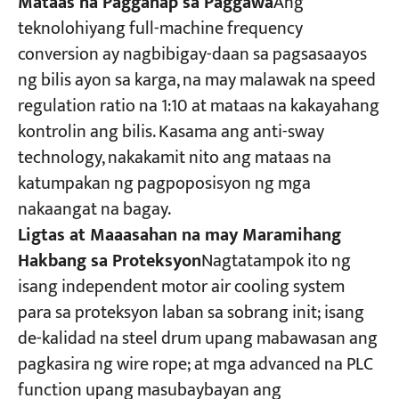
Mataas na Pagganap sa Paggawa
Ang
teknolohiyang full-machine frequency
conversion ay nagbibigay-daan sa pagsasaayos
ng bilis ayon sa karga, na may malawak na speed
regulation ratio na 1:10 at mataas na kakayahang
kontrolin ang bilis. Kasama ang anti-sway
technology, nakakamit nito ang mataas na
katumpakan ng pagpoposisyon ng mga
nakaangat na bagay.
Ligtas at Maaasahan na may Maramihang
Hakbang sa Proteksyon
Nagtatampok ito ng
isang independent motor air cooling system
para sa proteksyon laban sa sobrang init; isang
de-kalidad na steel drum upang mabawasan ang
pagkasira ng wire rope; at mga advanced na PLC
function upang masubaybayan ang