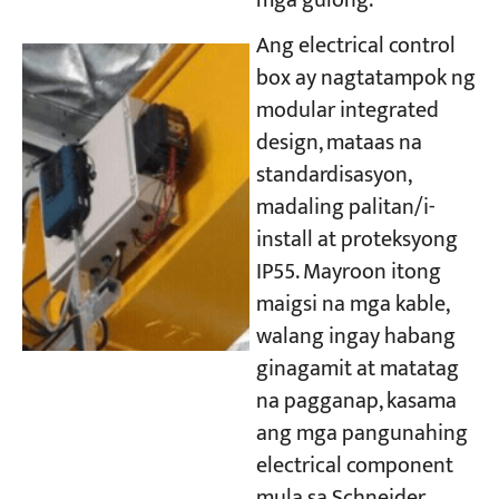
mga gulong.
Ang electrical control
box ay nagtatampok ng
modular integrated
design, mataas na
standardisasyon,
madaling palitan/i-
install at proteksyong
IP55. Mayroon itong
maigsi na mga kable,
walang ingay habang
ginagamit at matatag
na pagganap, kasama
ang mga pangunahing
electrical component
mula sa Schneider.