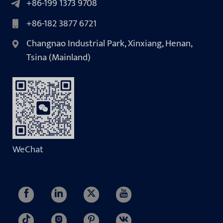
+86-199 1373 9708
+86-182 3877 6721
Changnao Industrial Park, Xinxiang, Henan,
Tsina (Mainland)
WeChat