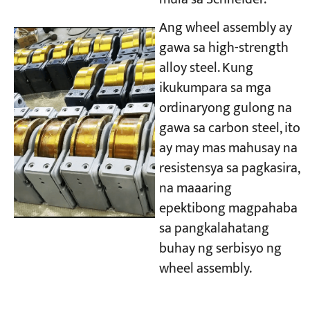
Ang wheel assembly ay
gawa sa high-strength
alloy steel. Kung
ikukumpara sa mga
ordinaryong gulong na
gawa sa carbon steel, ito
ay may mas mahusay na
resistensya sa pagkasira,
na maaaring
epektibong magpahaba
sa pangkalahatang
buhay ng serbisyo ng
wheel assembly.