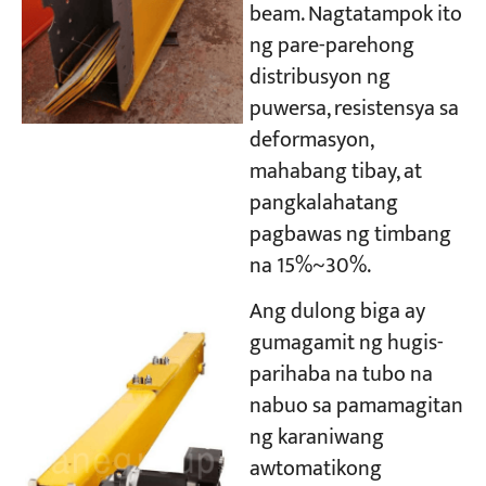
beam. Nagtatampok ito
ng pare-parehong
distribusyon ng
puwersa, resistensya sa
deformasyon,
mahabang tibay, at
pangkalahatang
pagbawas ng timbang
na 15%~30%.
Ang dulong biga ay
gumagamit ng hugis-
parihaba na tubo na
nabuo sa pamamagitan
ng karaniwang
awtomatikong