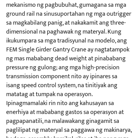
mekanismo ng pagbubuhat, gumagana sa mga
ground rail na sinusuportahan ng mga outrigger
Mga Proyekto
sa magkabilang panig, at nakakamit ang three-
Mga Blog
Balita
dimensional na paghawak ng materyal. Kung
Mga Aplikasyon
ikukumpara sa mga tradisyunal na modelo, ang
Tungkol sa atin
FEM Single Girder Gantry Crane ay nagtatampok
Makipag-ugnayan sa amin
ng mas mababang dead weight at pinababang
pressure ng gulong; ang mga high-precision
transmission component nito ay ipinares sa
isang speed control system, na tinitiyak ang
matatag at tumpak na operasyon.
Ipinagmamalaki rin nito ang kahusayan sa
enerhiya at mababang gastos sa operasyon at
pagpapanatili, na malawakang ginagamit sa
paglilipat ng materyal sa paggawa ng makinarya,