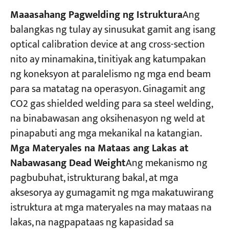
Maaasahang Pagwelding ng Istruktura
Ang
balangkas ng tulay ay sinusukat gamit ang isang
optical calibration device at ang cross-section
nito ay minamakina, tinitiyak ang katumpakan
ng koneksyon at paralelismo ng mga end beam
para sa matatag na operasyon. Ginagamit ang
CO2 gas shielded welding para sa steel welding,
na binabawasan ang oksihenasyon ng weld at
pinapabuti ang mga mekanikal na katangian.
Mga Materyales na Mataas ang Lakas at
Nabawasang Dead Weight
Ang mekanismo ng
pagbubuhat, istrukturang bakal, at mga
aksesorya ay gumagamit ng mga makatuwirang
istruktura at mga materyales na may mataas na
lakas, na nagpapataas ng kapasidad sa