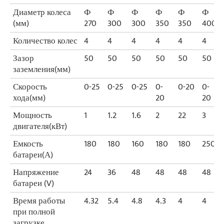
Диаметр колеса
Ф
Ф
Ф
Ф
Ф
Ф
(мм)
270
300
300
350
350
400
Количество колес
4
4
4
4
4
4
Зазор
50
50
50
50
50
50
заземления(мм)
Скорость
0-25
0-25
0-25
0-
0-20
0-
хода(мм)
20
20
Мощность
1
1.2
1.6
2
22
3
двигателя(кВт)
Емкость
180
180
160
180
180
250
батареи(А)
Напряжение
24
36
48
48
48
48
батареи (V)
Время работы
4.32
5.4
4.8
4.3
4
4
при полной
загрузке