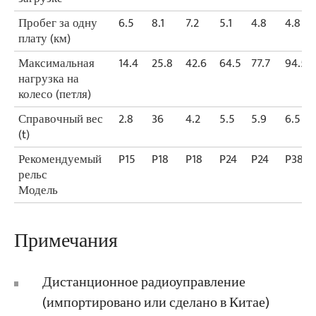
Пробег за одну
6.5
8.1
7.2
5.1
4.8
4.8
плату (км)
Максимальная
14.4
25.8
42.6
64.5
77.7
94.5
нагрузка на
колесо (петля)
Справочный вес
2.8
36
4.2
5.5
5.9
6.5
(t)
Рекомендуемый
P15
P18
P18
P24
P24
P38
рельс
Модель
Примечания
Дистанционное радиоуправление
(импортировано или сделано в Китае)