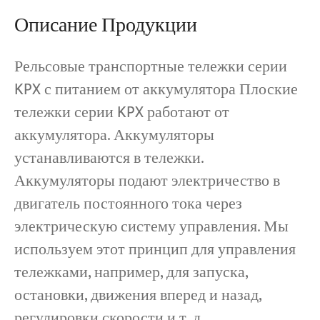
Описание Продукции
Проекты
Блоги
Рельсовые транспортные тележки серии
Новости
Заявления
KPX с питанием от аккумулятора Плоские
О нас
тележки серии KPX работают от
Свяжитесь с Нами
аккумулятора. Аккумуляторы
устанавливаются в тележки.
Аккумуляторы подают электричество в
двигатель постоянного тока через
электрическую систему управления. Мы
используем этот принцип для управления
тележками, например, для запуска,
остановки, движения вперед и назад,
регулировки скорости и т. д.