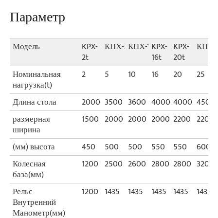
Параметр
Модель
KPX-
КПХ-5т
КПХ-10т
KPX-
KPX-
КПХ-
2t
16t
20t
Номинальная
2
5
10
16
20
25
нагрузка(t)
Длина стола
2000
3500
3600
4000
4000
4500
размерная
1500
2000
2000
2000
2200
2200
ширина
(мм) высота
450
500
500
550
550
600
Колесная
1200
2500
2600
2800
2800
3200
база(мм)
Рельс
1200
1435
1435
1435
1435
1435
Внутренний
Манометр(мм)