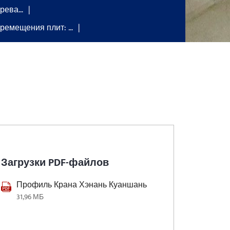
грева…
еремещения плит: …
Загрузки PDF-файлов
Профиль Крана Хэнань Куаншань
31,96 МБ