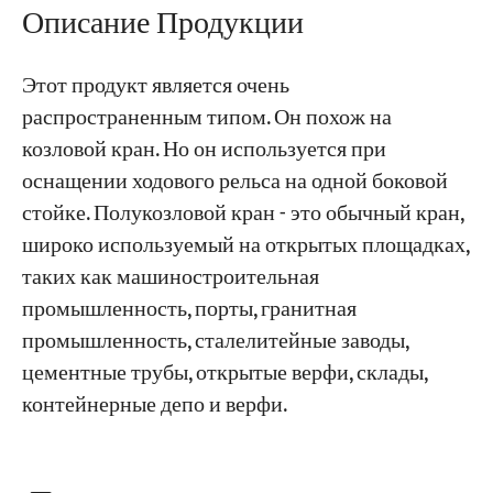
Описание Продукции
Проекты
Этот продукт является очень
Блоги
Новости
распространенным типом. Он похож на
Заявления
козловой кран. Но он используется при
О нас
Свяжитесь с Нами
оснащении ходового рельса на одной боковой
стойке. Полукозловой кран - это обычный кран,
широко используемый на открытых площадках,
таких как машиностроительная
промышленность, порты, гранитная
промышленность, сталелитейные заводы,
цементные трубы, открытые верфи, склады,
контейнерные депо и верфи.