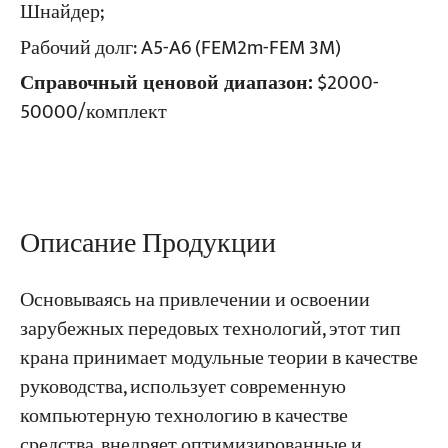
Шнайдер;
Рабочий долг:
A5-A6 (FEM2m-FEM 3M)
Проекты
Блоги
Справочный ценовой диапазон:
$2000-
Новости
50000/комплект
Заявления
О нас
Свяжитесь с Нами
Описание Продукции
Основываясь на привлечении и освоении
зарубежных передовых технологий, этот тип
крана принимает модульные теории в качестве
руководства, использует современную
компьютерную технологию в качестве
средства, внедряет оптимизированные и