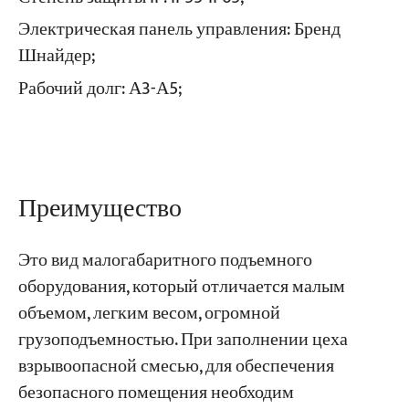
Электрическая панель управления:
Бренд
Шнайдер;
Проекты
Блоги
Рабочий долг:
А3-А5;
Новости
Заявления
О нас
Свяжитесь с Нами
Преимущество
Это вид малогабаритного подъемного
оборудования, который отличается малым
объемом, легким весом, огромной
грузоподъемностью. При заполнении цеха
взрывоопасной смесью, для обеспечения
безопасного помещения необходим