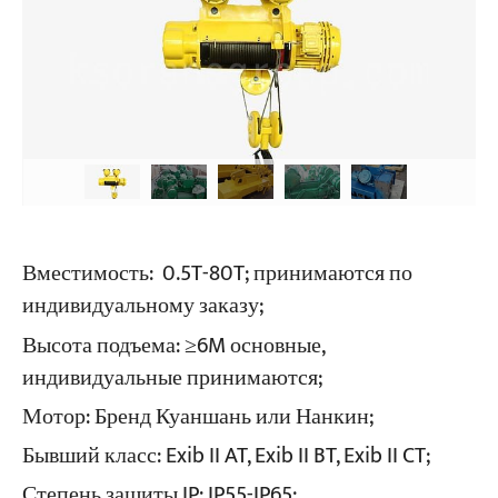
Вместимость:
0.5T-80T; принимаются по
индивидуальному заказу;
Высота подъема:
≥6M основные,
индивидуальные принимаются;
Мотор:
Бренд Куаншань или Нанкин;
Бывший класс:
Exib II AT, Exib II BT, Exib II CT;
Степень защиты IP:
IP55-IP65;