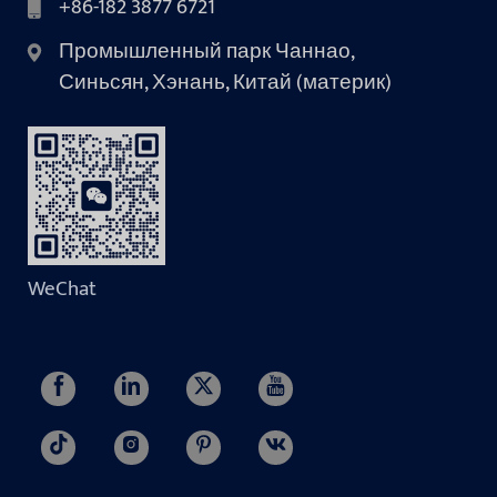
+86-182 3877 6721
Промышленный парк Чаннао,
Синьсян, Хэнань, Китай (материк)
WeChat