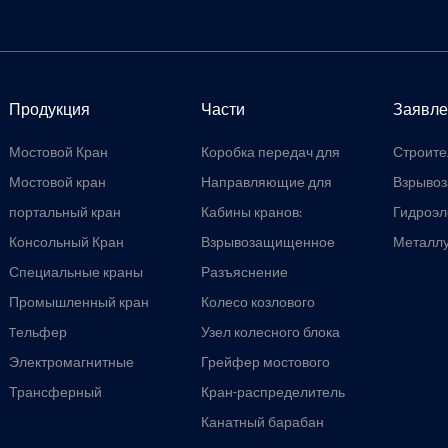
Продукция
Части
Заявле
Мостовой Кран
Коробка передач для
Строите
крана: плавная
Мостовой кран
Направляющие для
Взрыво
передача, высокая
троса электрической
портальный кран
грузоподъемность,
Кабины кранов:
Гидроэл
лебедки:
совместимость с
компоненты,
Консольный Кран
многофункциональное
Взрывозащищенное
Металл
различными
разработанные по
устройство против
крановое колесо для
кран
Специальные краны
механизмами.
индивидуальному
Разъяснение
запутывания
опасных сред: прочная
заказу для
конструкции колесного
Промышленный кран
и безопасная
Колесо козлового
высокоточных
блока портового крана:
конструкция
крана: полное
Tельфер
подъемных операций
конструкция, типы и
Узел колесного блока
руководство по типам,
Электрический
с помощью кранов.
руководство по выбору
мостового крана:
Электромагнитные
применению и
Грейфер мостового
портовых кранов
надежный,
подъемные магниты
высокопроизводительным
крана: 17
Трансферный
настраиваемый и
Кран-распределитель
для кранов
колесным узлам
специализированных
автомобиль
долговечный
конструкций для
Канатный барабан
перевалки сыпучих