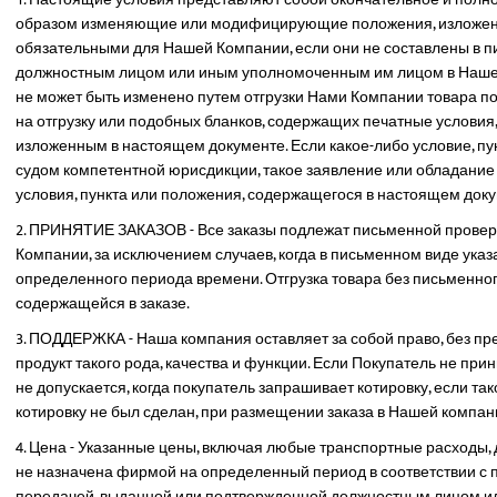
образом изменяющие или модифицирующие положения, изложенн
обязательными для Нашей Компании, если они не составлены в 
должностным лицом или иным уполномоченным им лицом в Нашей
не может быть изменено путем отгрузки Нами Компании товара по
на отгрузку или подобных бланков, содержащих печатные услови
изложенным в настоящем документе. Если какое-либо условие, п
судом компетентной юрисдикции, такое заявление или обладание 
условия, пункта или положения, содержащегося в настоящем доку
ПРИНЯТИЕ ЗАКАЗОВ - Все заказы подлежат письменной прове
Компании, за исключением случаев, когда в письменном виде указ
определенного периода времени. Отгрузка товара без письменно
содержащейся в заказе.
ПОДДЕРЖКА - Наша компания оставляет за собой право, без пр
продукт такого рода, качества и функции. Если Покупатель не при
не допускается, когда покупатель запрашивает котировку, если так
котировку не был сделан, при размещении заказа в Нашей компан
Цена - Указанные цены, включая любые транспортные расходы, д
не назначена фирмой на определенный период в соответствии 
передачей, выданной или подтвержденной должностным лицом 