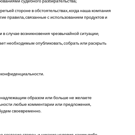
бованиями судебного разбирательства;
етьей стороне в обстоятельствах, когда наша компания
ие правила, связанные с использованием продуктов и
 в случае возникновения чрезвычайной ситуации;
ает необходимым опубликовать, собрать или раскрыть
и конфиденциальности.
ненадлежащим образом или больше не желаете
льности любые комментарии или предложения,
 будем своевременно.
согласие сторон, и никакие условия, каким-либо