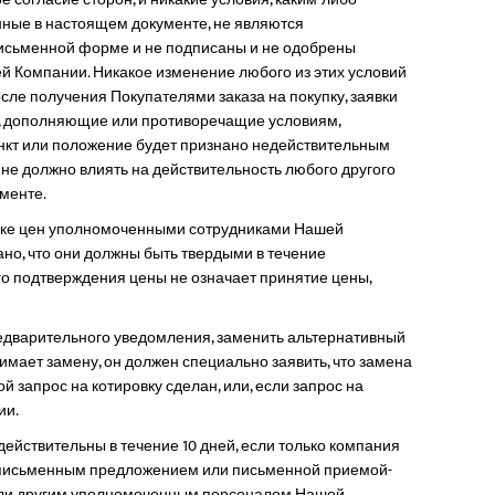
ые в настоящем документе, не являются
письменной форме и не подписаны и не одобрены
 Компании. Никакое изменение любого из этих условий
сле получения Покупателями заказа на покупку, заявки
я, дополняющие или противоречащие условиям,
ункт или положение будет признано недействительным
не должно влиять на действительность любого другого
менте.
рке цен уполномоченными сотрудниками Нашей
ано, что они должны быть твердыми в течение
го подтверждения цены не означает принятие цены,
едварительного уведомления, заменить альтернативный
нимает замену, он должен специально заявить, что замена
ой запрос на котировку сделан, или, если запрос на
ии.
ействительны в течение 10 дней, если только компания
с письменным предложением или письменной приемой-
или другим уполномоченным персоналом Нашей