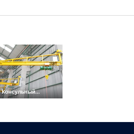
н Консульный
тенный