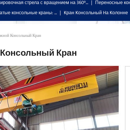
ировочная стрела с вращением на 360°…
Переносные ко
атые консольные краны: …
Kран Kонсольный Hа Kолонне
ижной Консольный Кран
 Консольный Кран