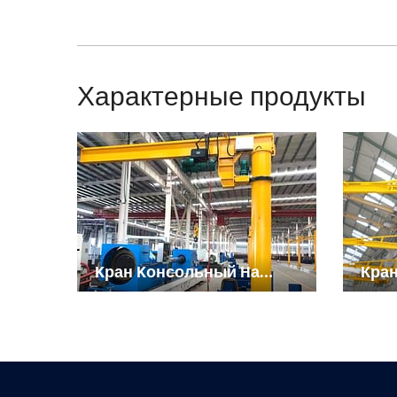
Характерные продукты
Kран Kонсольный Hа
Кра
Kолонне
Нас