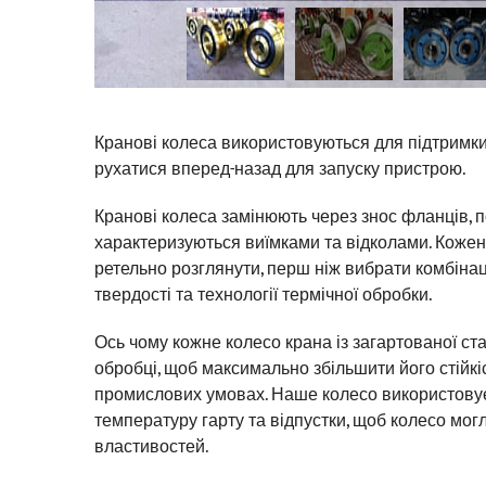
Кранові колеса використовуються для підтримки к
рухатися вперед-назад для запуску пристрою.
Кранові колеса замінюють через знос фланців, 
характеризуються виїмками та відколами. Кожен і
ретельно розглянути, перш ніж вибрати комбінаці
твердості та технології термічної обробки.
Ось чому кожне колесо крана із загартованої ст
обробці, щоб максимально збільшити його стійкі
промислових умовах. Наше колесо використовує 
температуру гарту та відпустки, щоб колесо мог
властивостей.