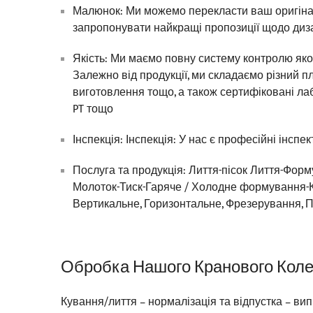
Малюнок: Ми можемо перекласти ваш оригіна
запропонувати найкращі пропозиції щодо диз
Якість: Ми маємо повну систему контролю якос
Залежно від продукції, ми складаємо різний п
виготовлення тощо, а також сертифіковані ла
PT тощо
Інспекція: Інспекція: У нас є професійні інспек
Послуга та продукція: Лиття-пісок Лиття-Форм
Молоток-Тиск-Гаряче / Холодне формування-К
Вертикальне, Горизонтальне, Фрезерування, 
Обробка Нашого Кранового Кол
Кування/лиття – нормалізація та відпустка – ви