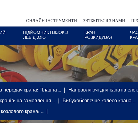
ОНЛАЙН-ІНСТРУМЕНТИ
ЗВ'ЯЖІТЬСЯ З НАМИ
ПР
ИЙ
ПІДЙОМНИК І ВІЗОК З
КРАН
ЧА
ЛЕБІДКОЮ
РОЗКИДУВАЧ
КР
а передач крана: Плавна …
Направляючі для канатів елект
 кранів: на замовлення …
Вибухобезпечне колесо крана …
 козлового крана: …