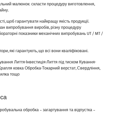
льний малюнок: скласти процедуру виготовлення,
айну.
ті, щоб гарантувати найкращу якість продукції.
лан випробування виробів, різну процедуру
бораторні показники механічних випробувань UT / MT /
тори, які гарантують, що всі вони кваліфіковані.
ування Лиття-Інвестиція-Лиття під тиском Кування-
рапля ковка Обробка-Токарний верстат, Свердління,
Пилка тощо
еса
пробувальна обробка – загартування та відпустка –