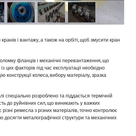
ранів і вантажу, а також на орбіті, щоб змусити кран
поломку фланців і механічні перевантаження, що
з цих факторів під час експлуатації необхідно
ю конструкції колеса, вибору матеріалу, зразка
алі спеціально розроблено та піддається термічній
сть до руйнівних сил, що виникають у важких
різні ремесла з різних матеріалів, точно контролює
ло досягти металографічної структури та механічних