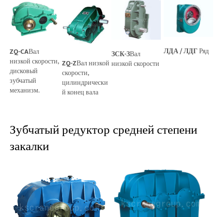
ЛДА / ЛДГ
Ряд
ZQ-CA
Вал
ЗСК-З
Вал
низкой скорости,
ZQ-Z
Вал низкой
низкой скорости
дисковый
скорости,
зубчатый
цилиндрически
механизм.
й конец вала
Зубчатый редуктор средней степени
закалки