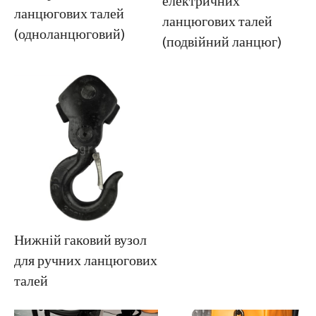
електричних
ланцюгових талей
ланцюгових талей
(одноланцюговий)
(подвійний ланцюг)
Проекти
Блоги
Новини
Програми
Про нас
Зв'яжіться з нами
Нижній гаковий вузол
для ручних ланцюгових
талей