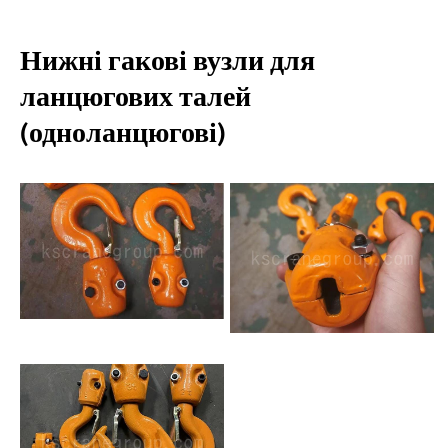
Нижні гакові вузли для
ланцюгових талей
(одноланцюгові)