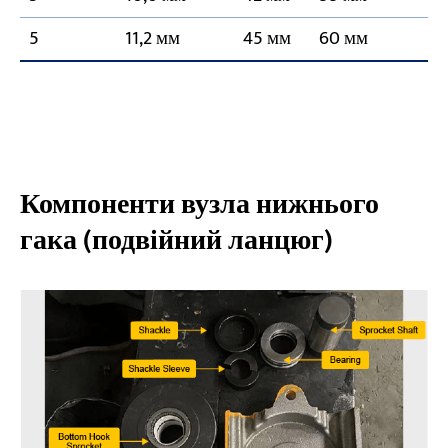
5
11,2 мм
45 мм
60 мм
Компоненти вузла нижнього
гака (подвійний ланцюг)