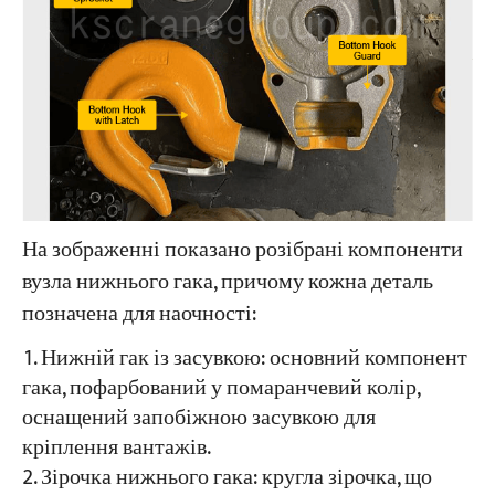
На зображенні показано розібрані компоненти
вузла нижнього гака, причому кожна деталь
позначена для наочності:
Нижній гак із засувкою: основний компонент
гака, пофарбований у помаранчевий колір,
оснащений запобіжною засувкою для
кріплення вантажів.
Зірочка нижнього гака: кругла зірочка, що