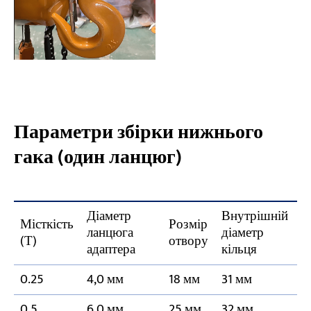
Параметри збірки нижнього
гака (один ланцюг)
Діаметр
Внутрішній
Місткість
Розмір
ланцюга
діаметр
(Т)
отвору
адаптера
кільця
0.25
4,0 мм
18 мм
31 мм
0.5
6,0 мм
25 мм
32 мм