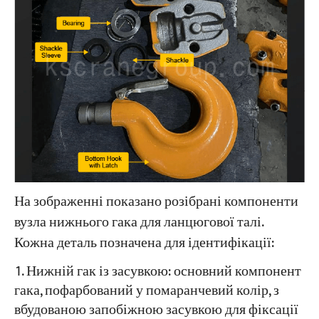
На зображенні показано розібрані компоненти
вузла нижнього гака для ланцюгової талі.
Кожна деталь позначена для ідентифікації:
Нижній гак із засувкою: основний компонент
гака, пофарбований у помаранчевий колір, з
вбудованою запобіжною засувкою для фіксації