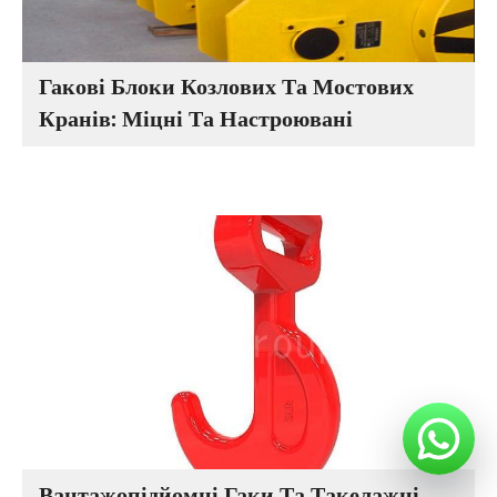
Гакові Блоки Козлових Та Мостових
Кранів: Міцні Та Настроювані
Вантажопідйомні Гаки Та Такелажні