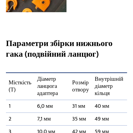
Параметри збірки нижнього
гака (подвійний ланцюг)
Діаметр
Внутрішній
Місткість
Розмір
ланцюга
діаметр
(Т)
отвору
адаптера
кільця
1
6,0 мм
31 мм
40 мм
2
7,1 мм
35 мм
49 мм
3
10,0 мм
42 мм
59 мм