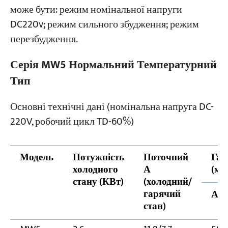
може бути: режим номінальної напруги
DC220v; режим сильного збудження; режим
перезбудження.
Серія MW5 Нормальний Температурний
Тип
Основні технічні дані (номінальна напруга DC-
220V, робочий цикл TD-60%)
Модель
Потужність
Поточний
Габ
холодного
А
(мм
стану (КВт)
(холодний/
гарячий
А
стан)