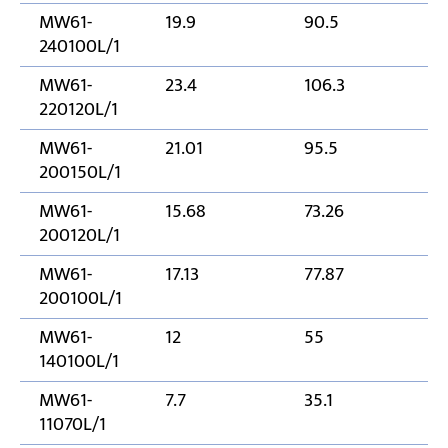
MW61-
19.9
90.5
2
240100L/1
MW61-
23.4
106.3
2
220120L/1
MW61-
21.01
95.5
2
200150L/1
MW61-
15.68
73.26
2
200120L/1
MW61-
17.13
77.87
2
200100L/1
MW61-
12
55
1
140100L/1
MW61-
7.7
35.1
11
11070L/1