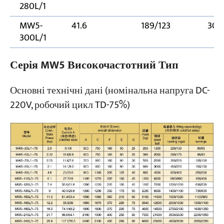
280L/1
MW5-
41.6
189/123
300
300L/1
Серія MW5 Високочастотний Тип
Основні технічні дані (номінальна напруга DC-
220V, робочий цикл TD-75%)