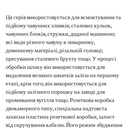
Ця серія використовується для всмоктування та
Проекти
Блоги
підйому чавунних зливків, сталевих кульок,
Новини
чавунних блоків, стружки, доданої машиною;
Програми
Про нас
всі види різного чавуну в ливарному,
Зв'яжіться з нами
доменному матеріалі, різальній головці;
пресування сталевого брухту тощо. У процесі
обробки шлаку він використовується для
видалення великих шматків заліза на першому
етапі, крім того, він використовується для
підйому залізного порошку на заводі для
промивання вугілля тощо. Розеткова коробка
двокамерного типу, спеціальна надтовста
захисна пластина розеткової коробки, захист
від скручування кабелю. Його режим збудження