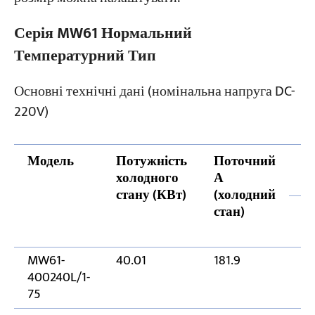
Серія MW61 Нормальний
Температурний Тип
Основні технічні дані (номінальна напруга DC-
220V)
Модель
Потужність
Поточний
Г
холодного
А
(
стану (КВт)
(холодний
стан)
А
MW61-
40.01
181.9
4
400240L/1-
75