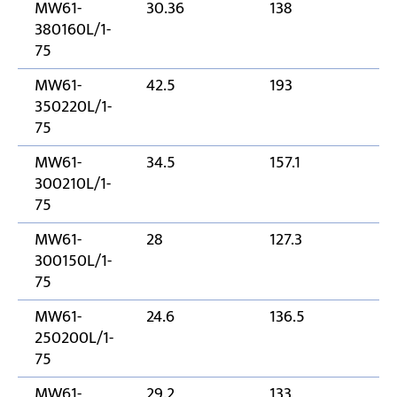
MW61-
30.36
138
3
380160L/1-
75
MW61-
42.5
193
3
350220L/1-
75
MW61-
34.5
157.1
3
300210L/1-
75
MW61-
28
127.3
3
300150L/1-
75
MW61-
24.6
136.5
2
250200L/1-
75
MW61-
29.2
133
2