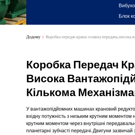
Вибухо
Блок к
Додому
Коробка передач крана: плавна передача, висока 
Коробка Передач Кр
Висока Вантажопідй
Кількома Механізм
У вантажопідйомних машинах крановий редуктор
вхідну потужність з низьким крутним моментом н
крутним моментом через внутрішні передавальні 
планетарні зубчасті передачі. Двигуни зазвичай