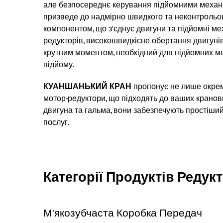
але безпосереднє керування підйомними механіз
призведе до надмірно швидкого та неконтрольов
компонентом, що з'єднує двигуни та підйомні м
редукторів, високошвидкісне обертання двигуні
крутним моментом, необхідний для підйомних мех
підйому.
КУАНШАНЬКИЙ КРАН
пропонує не лише окремі
мотор-редуктори, що підходять до ваших кранови
двигуна та гальма, вони забезпечують простіши
послуг.
Категорії Продуктів Редук
М'якозубчаста Коробка Передач