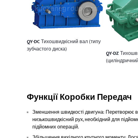
QY-DC
Тихошвидкісний вал (типу
зубчастого диска)
QY-DZ
Тихошви
(циліндричний
Функції Коробки Передач
Зменшення швидкості двигуна: Перетворює в
низькошвидкісний рух, необхідний для підйомн
підйомних операцій.
Збільшення вихідного крутного моменту: Дос