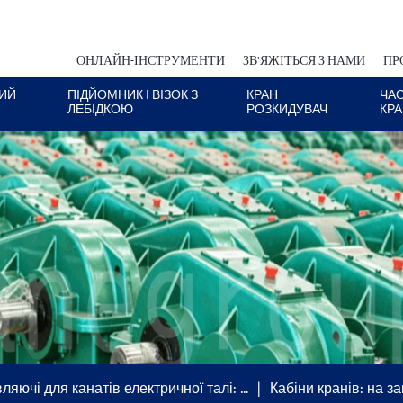
ОНЛАЙН-ІНСТРУМЕНТИ
ЗВ'ЯЖІТЬСЯ З НАМИ
ПР
ИЙ
ПІДЙОМНИК І ВІЗОК З
КРАН
ЧА
ЛЕБІДКОЮ
РОЗКИДУВАЧ
КР
яючі для канатів електричної талі: …
Кабіни кранів: на з