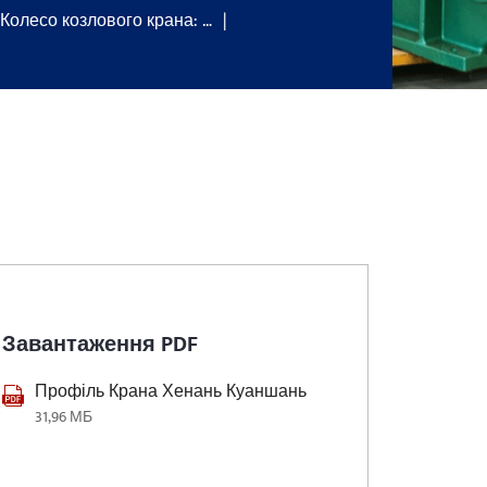
Колесо козлового крана: …
Завантаження PDF
Профіль Крана Хенань Куаншань
31,96 МБ