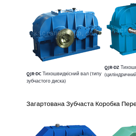
QJR-DZ
Тихошв
QJR-DC
Тихошвидкісний вал (типу
(циліндричний
зубчастого диска)
Загартована Зубчаста Коробка Пер