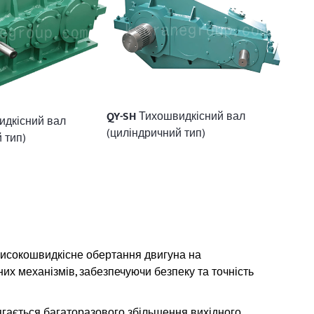
QY-SH
Тихошвидкісний вал
дкісний вал
(циліндричний тип)
 тип)
исокошвидкісне обертання двигуна на
их механізмів, забезпечуючи безпеку та точність
ягається багаторазового збільшення вихідного