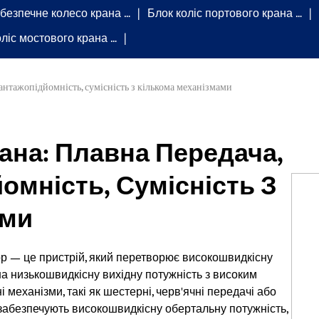
безпечне колесо крана …
Блок коліс портового крана …
оліс мостового крана …
вантажопідйомність, сумісність з кількома механізмами
ана: Плавна Передача,
омність, Сумісність З
ами
 — це пристрій, який перетворює високошвидкісну
а низькошвидкісну вихідну потужність з високим
механізми, такі як шестерні, черв'ячні передачі або
 забезпечують високошвидкісну обертальну потужність,