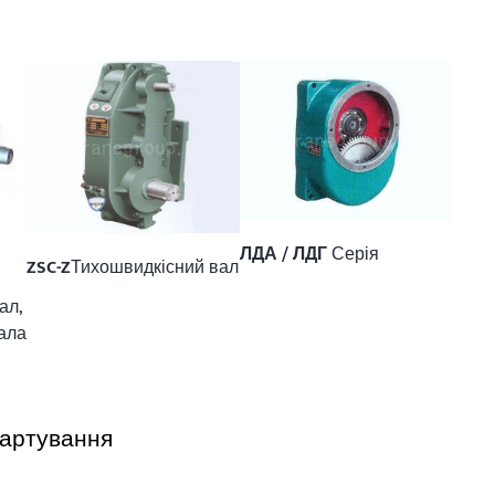
ЛДА / ЛДГ
Серія
ZSC-Z
Тихошвидкісний вал
ал,
ала
гартування