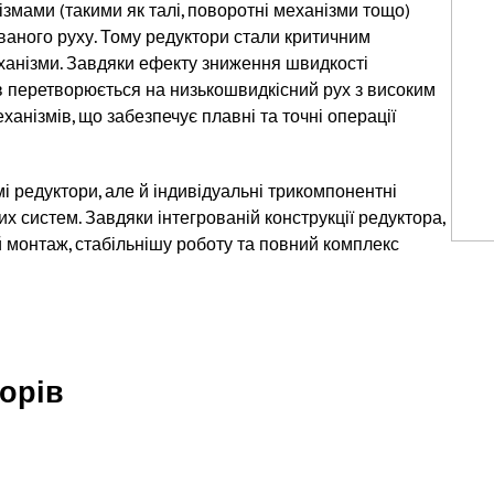
мами (такими як талі, поворотні механізми тощо)
аного руху. Тому редуктори стали критичним
еханізми. Завдяки ефекту зниження швидкості
в перетворюється на низькошвидкісний рух з високим
анізмів, що забезпечує плавні та точні операції
 редуктори, але й індивідуальні трикомпонентні
х систем. Завдяки інтегрованій конструкції редуктора,
й монтаж, стабільнішу роботу та повний комплекс
торів