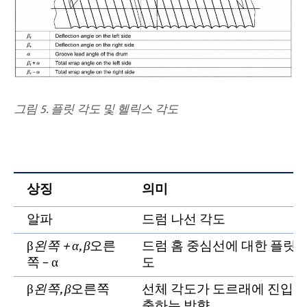
그림 5. 플릿 각도 및 헬릭스 각도
상징
의미
알파
드럼 나선 각도
β
왼쪽 + α, β
오른
드럼 홈 중심선에 대한 플릿 
쪽 − α
도
β
왼쪽, β
오른쪽
선체 각도가 도르래에 진입/
출하는 방향