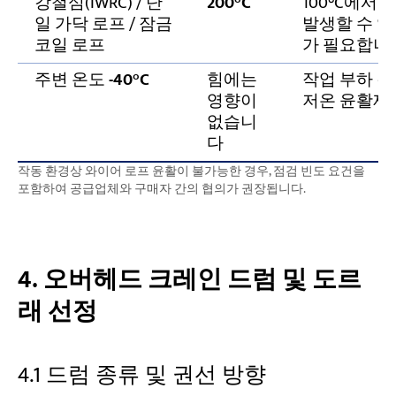
강철심(IWRC) / 단
200°C
100°C에서 
일 가닥 로프 / 잠금
발생할 수 있
코일 로프
가 필요합니
주변 온도
-40°C
힘에는
작업 부하 감
영향이
저온 윤활제의
없습니
다
작동 환경상 와이어 로프 윤활이 불가능한 경우, 점검 빈도 요건을
포함하여 공급업체와 구매자 간의 협의가 권장됩니다.
4. 오버헤드 크레인 드럼 및 도르
래 선정
4.1 드럼 종류 및 권선 방향