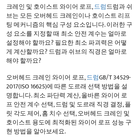
1. 적용 범위
크레인 및 호이스트 와이어 로프,
드럼
드럼과 쉬
브는 모든 오버헤드 크레인이나 호이스트 리프
2. 오버헤드 크레인 와이어 로프 최소 안전
팅 메커니즘의 핵심 구성 요소입니다. 이러한 구
계수 Zp
성 요소를 지정할 때 최소 안전 계수는 얼마로
3. 오버헤드 크레인 와이어 로프 선택
설정해야 할까요? 필요한 최소 파괴력은 어떻
게 계산할까요? 드럼과 쉬브의 직경은 얼마로
3.1 최소 파괴력
해야 할까요?
3.2 최대 함대 각도
오버헤드 크레인 와이어 로프,
드럼
GB/T 34529-
3.3 와이어 로프의 최대 사용 온도
2017(ISO 16625)에 따른 도르래 선택 방법을 설
4. 오버헤드 크레인 드럼 및 도르래 선정
명합니다. 최소 파단력 계산, 올바른 와이어 로
프 안전 계수 선택, 드럼 및 도르래 직경 결정, 플
4.1 드럼 종류 및 권선 방향
릿 각도 제어, 홈 치수 선택, 오버헤드 크레인 및
4.2 홈 반경 및 풀리 재질
호이스트 용도에 최적화된 와이어 로프 성능 구
4.3 최소 드럼 및 풀리 직경
현 방법을 알아보세요.