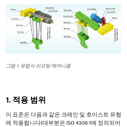
5. 특별 운영 조건
프로젝트
블로그
뉴스
응용
회사 소개
문의하기
그림 1. 유럽식 리프팅 메커니즘
1. 적용 범위
이 표준은 다음과 같은 크레인 및 호이스트 유형
에 적용됩니다(대부분은 ISO 4306-1에 정의되어