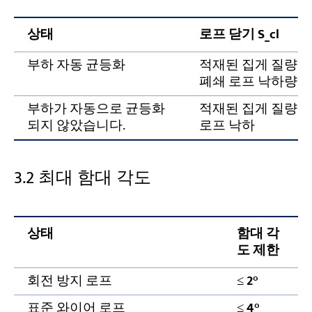
상태
로프 닫기 S_cl
부하 자동 균등화
적재된 집게 질량 × 6
폐쇄 로프 낙하량
부하가 자동으로 균등화
적재된 집게 질량 ÷
되지 않았습니다.
로프 낙하
3.2 최대 함대 각도
상태
함대 각
도 제한
회전 방지 로프
≤
2°
표준 와이어 로프
≤
4°