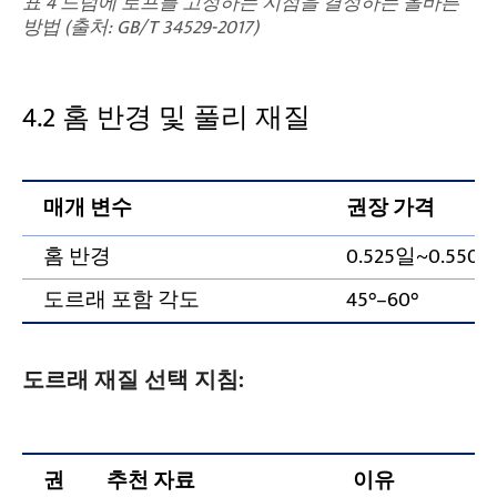
표 4 드럼에 로프를 고정하는 지점을 결정하는 올바른
방법 (출처: GB/T 34529-2017)
4.2 홈 반경 및 풀리 재질
매개 변수
권장 가격
홈 반경
0.525일~0.550일
도르래 포함 각도
45°–60°
도르래 재질 선택 지침:
권
추천 자료
이유