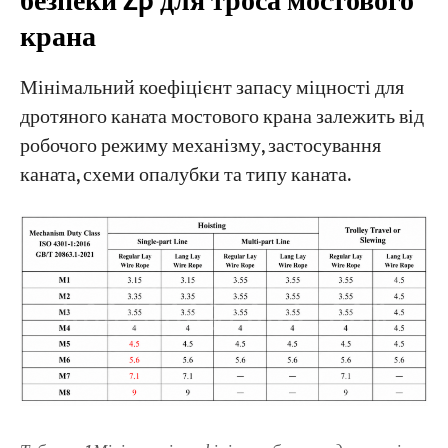
безпеки Zp для троса мостового
крана
Мінімальний коефіцієнт запасу міцності для
дротяного каната мостового крана залежить від
робочого режиму механізму, застосування
каната, схеми опалубки та типу каната.