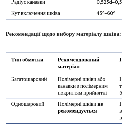
Радіус канавки
0,525d–0,550
Кут включення шківа
45°–60°
Рекомендації щодо вибору матеріалу шківа:
Тип обмотки
Рекомендований
Пр
матеріал
Багатошаровий
Полімерні шківи або
Най
канавки з полімерним
тра
покриттям прийнятні
бар
Одношаровий
Полімерні шківи
не
Пош
рекомендується
вто
вия