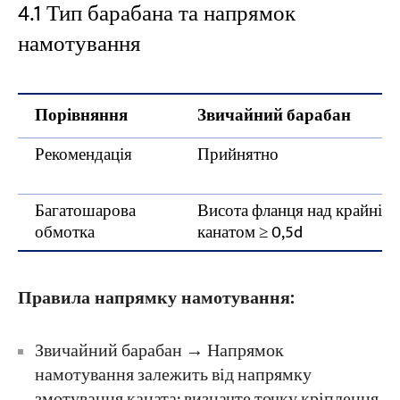
4.1 Тип барабана та напрямок
намотування
Порівняння
Звичайний барабан
Рекомендація
Прийнятно
Багатошарова
Висота фланця над крайнім
обмотка
канатом ≥ 0,5d
Правила напрямку намотування:
Звичайний барабан → Напрямок
намотування залежить від напрямку
змотування каната; визначте точку кріплення