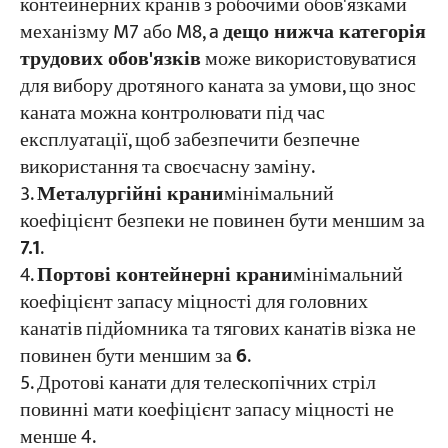
контейнерних кранів з робочими обов'язками
механізму M7 або M8, a
дещо нижча категорія
трудових обов'язків
може використовуватися
для вибору дротяного каната за умови, що знос
каната можна контролювати під час
експлуатації, щоб забезпечити безпечне
використання та своєчасну заміну.
Металургійні крани
мінімальний
коефіцієнт безпеки не повинен бути меншим за
7.1
.
Портові контейнерні крани
мінімальний
коефіцієнт запасу міцності для головних
канатів підйомника та тягових канатів візка не
повинен бути меншим за
6
.
Дротові канати для телескопічних стріл
повинні мати коефіцієнт запасу міцності не
менше 4.