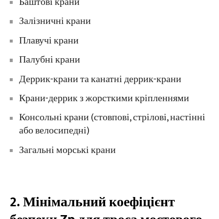
Баштові крани
Залізничні крани
Плавучі крани
Палубні крани
Деррик-крани та канатні деррик-крани
Крани-деррик з жорсткими кріпленнями
Консольні крани (стовпові, стрілові, настінні
або велосипедні)
Загальні морські крани
2. Мінімальний коефіцієнт