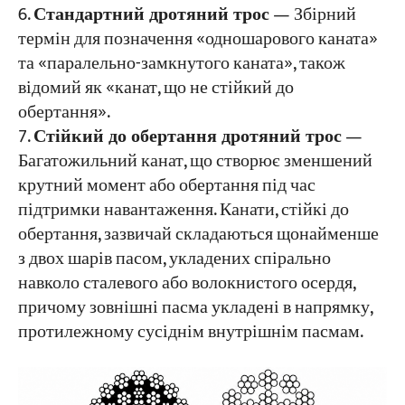
Стандартний дротяний трос
— Збірний
термін для позначення «одношарового каната»
та «паралельно-замкнутого каната», також
відомий як «канат, що не стійкий до
обертання».
Стійкий до обертання дротяний трос
—
Багатожильний канат, що створює зменшений
крутний момент або обертання під час
підтримки навантаження. Канати, стійкі до
обертання, зазвичай складаються щонайменше
з двох шарів пасом, укладених спірально
навколо сталевого або волокнистого осердя,
причому зовнішні пасма укладені в напрямку,
протилежному сусіднім внутрішнім пасмам.