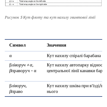
Рисунок 5 Кут флоту та кут нахилу гвинтової лінії
Символ
Значення
α
Кут нахилу спіралі барабана
β
ліворуч + α,
Кут нахилу автопарку відносн
β
праворуч − α
центральної лінії канавки бара
β
ліворуч,
Кут нахилу шківа при в'їзді/виї
β
право
нього