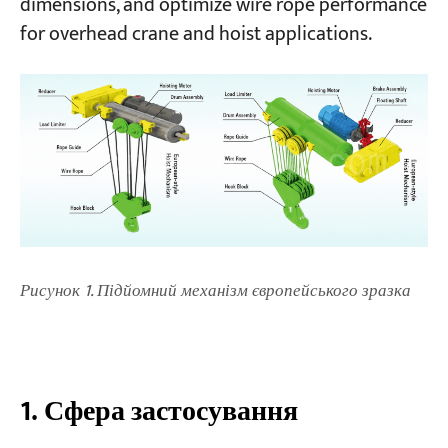
dimensions, and optimize wire rope performance
for overhead crane and hoist applications.
5. Спеціальні умови експлуатації
Проекти
Блоги
Новини
Програми
Про нас
Зв'яжіться з нами
Рисунок 1. Підйомний механізм європейського зразка
1. Сфера застосування