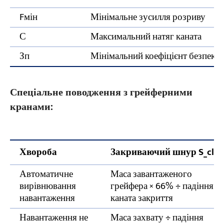
Fмін
Мінімальне зусилля розриву
С
Максимальний натяг каната
Зп
Мінімальний коефіцієнт безпеки (ди
Спеціальне поводження з грейферними
кранами:
Хвороба
Закриваючий шнур S_cl
Автоматичне
Маса завантаженого
вирівнювання
грейфера × 66% ÷ падіння
навантаження
каната закриття
Навантаження не
Маса захвату ÷ падіння