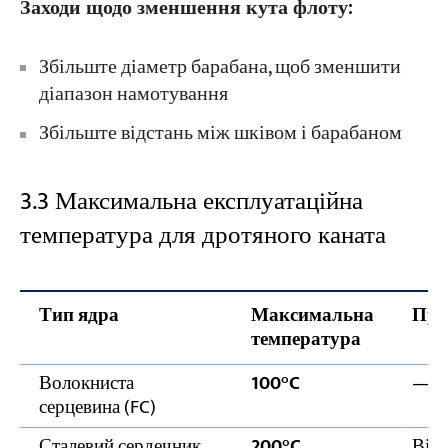
Заходи щодо зменшення кута флоту:
Збільште діаметр барабана, щоб зменшити
діапазон намотування
Збільште відстань між шківом і барабаном
3.3 Максимальна експлуатаційна
температура для дротяного каната
Тип ядра
Максимальна
При
температура
Волокниста
100°C
—
серцевина (FC)
Сталевий сердечник
200°C
Від 