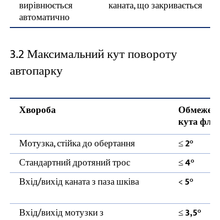
вирівнюється
каната, що закривається
автоматично
3.2 Максимальний кут повороту
автопарку
Хвороба
Обмежен
кута фло
Мотузка, стійка до обертання
≤
2°
Стандартний дротяний трос
≤
4°
Вхід/вихід каната з паза шківа
<
5°
Вхід/вихід мотузки з
≤
3,5°