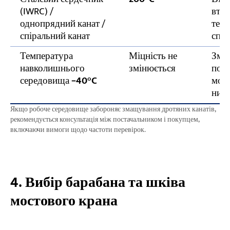
(IWRC) /
втра
однопрядний канат /
темп
спіральний канат
спец
Температура
Міцність не
Зме
навколишнього
змінюється
потр
середовища
−40°C
можу
низь
Якщо робоче середовище забороняє змащування дротяних канатів,
рекомендується консультація між постачальником і покупцем,
включаючи вимоги щодо частоти перевірок.
4. Вибір барабана та шківа
мостового крана