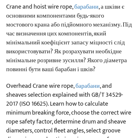
1. Сфера застосування
Crane and hoist wire rope,
барабани
, а шківи є
основними компонентами будь-якого
2. Мінімальний коефіцієнт безпеки Zp для
мостового крана або підйомного механізму. Під
троса мостового крана
час визначення цих компонентів, який
3. Вибір троса для мостового крана
мінімальний коефіцієнт запасу міцності слід
використовувати? Як розрахувати необхідне
3.1 Мінімальна сила розриву
мінімальне розривне зусилля? Якого діаметра
3.2 Максимальний кут повороту автопарку
повинні бути ваші барабан і шків?
3.3 Максимальна експлуатаційна
Overhead Crane wire rope,
барабани
, and
температура для дротяного каната
sheaves selection explained with GB/T 34529-
4. Вибір барабана та шківа мостового крана
2017 (ISO 16625). Learn how to calculate
minimum breaking force, choose the correct wire
4.1 Тип барабана та напрямок намотування
rope safety factor, determine drum and sheave
4.2 Радіус канавки та матеріал шківа
diameters, control fleet angles, select groove
4.3 Мінімальний діаметр барабана та шківа