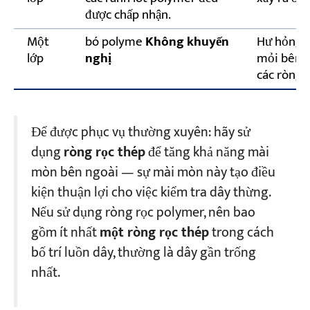
được chấp nhận.
Một
bó polyme
Không khuyến
Hư hỏng ch
lớp
nghị
mỏi bên t
các ròng 
Để được phục vụ thường xuyên: hãy sử
dụng
ròng rọc thép
để tăng khả năng mài
mòn bên ngoài — sự mài mòn này tạo điều
kiện thuận lợi cho việc kiểm tra dây thừng.
Nếu sử dụng ròng rọc polymer, nên bao
gồm ít nhất
một ròng rọc thép
trong cách
bố trí luồn dây, thường là dây gần trống
nhất.