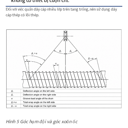
không có thiết bị cuộn chỉ.
38
Đối với việc quấn dây cáp nhiều lớp trên tang trống, nên sử dụng dây
cáp thép có lõi thép.
Hình 5 Góc hạm đội và góc xoắn ốc