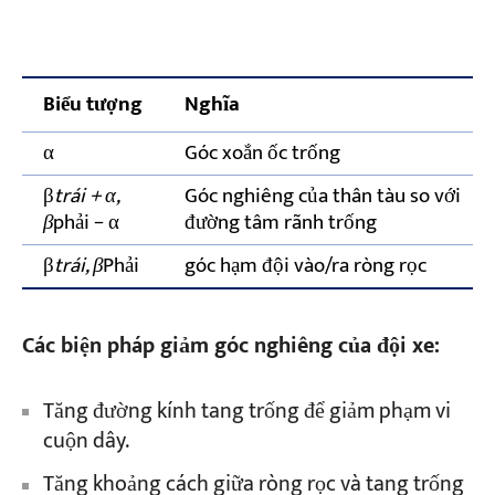
Biểu tượng
Nghĩa
α
Góc xoắn ốc trống
β
trái + α,
Góc nghiêng của thân tàu so với
β
phải − α
đường tâm rãnh trống
β
trái, β
Phải
góc hạm đội vào/ra ròng rọc
Các biện pháp giảm góc nghiêng của đội xe:
Tăng đường kính tang trống để giảm phạm vi
cuộn dây.
Tăng khoảng cách giữa ròng rọc và tang trống