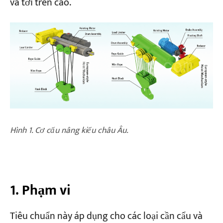
và tời trên cao.
4.3 Đường kính tối thiểu của tang trống và
ròng rọc
Dự án
Blog
Tin tức
5. Điều kiện vận hành đặc biệt
Các ứng dụng
Về chúng tôi
Liên hệ chúng tôi
Hình 1. Cơ cấu nâng kiểu châu Âu.
1. Phạm vi
Tiêu chuẩn này áp dụng cho các loại cần cẩu và