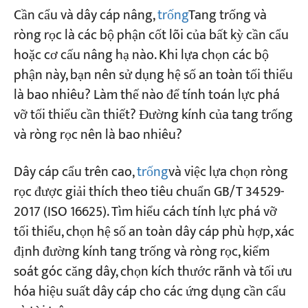
1. Phạm vi
Cần cẩu và dây cáp nâng,
trống
Tang trống và
ròng rọc là các bộ phận cốt lõi của bất kỳ cần cẩu
2. Hệ số an toàn tối thiểu của dây cáp cần cẩu
hoặc cơ cấu nâng hạ nào. Khi lựa chọn các bộ
trên cao Zp
phận này, bạn nên sử dụng hệ số an toàn tối thiểu
3. Lựa chọn dây cáp cho cần cẩu trên cao
là bao nhiêu? Làm thế nào để tính toán lực phá
vỡ tối thiểu cần thiết? Đường kính của tang trống
3.1 Lực phá vỡ tối thiểu
và ròng rọc nên là bao nhiêu?
3.2 Góc nghiêng tối đa của đội tàu
Dây cáp cẩu trên cao,
trống
và việc lựa chọn ròng
3.3 Nhiệt độ hoạt động tối đa của dây cáp
rọc được giải thích theo tiêu chuẩn GB/T 34529-
thép
2017 (ISO 16625). Tìm hiểu cách tính lực phá vỡ
4. Lựa chọn tang trống và ròng rọc cho cần
tối thiểu, chọn hệ số an toàn dây cáp phù hợp, xác
cẩu trên cao
định đường kính tang trống và ròng rọc, kiểm
soát góc căng dây, chọn kích thước rãnh và tối ưu
4.1 Loại trống và hướng cuộn dây
hóa hiệu suất dây cáp cho các ứng dụng cần cẩu
4.2 Bán kính rãnh và vật liệu puly