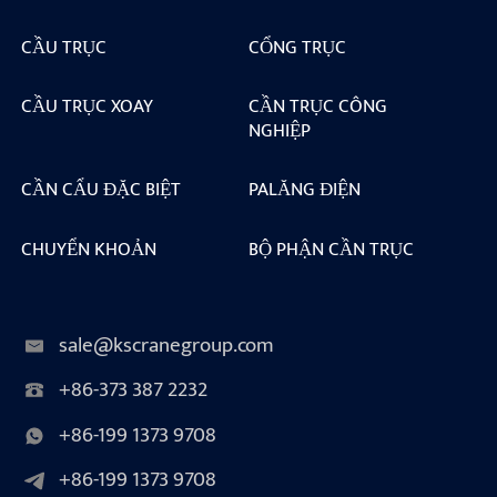
CẦU TRỤC
CỔNG TRỤC
CẦU TRỤC XOAY
CẦN TRỤC CÔNG
NGHIỆP
CẦN CẨU ĐẶC BIỆT
PALĂNG ĐIỆN
CHUYỂN KHOẢN
BỘ PHẬN CẦN TRỤC
sale@kscranegroup.com
+86-373 387 2232
+86-199 1373 9708
+86-199 1373 9708