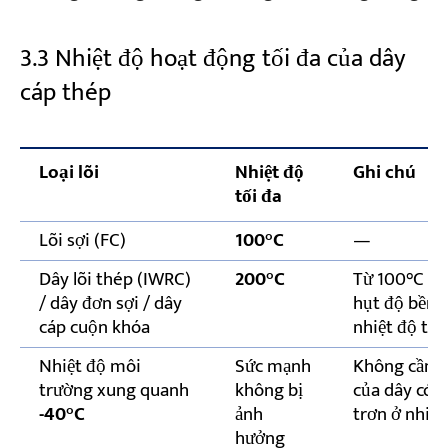
3.3 Nhiệt độ hoạt động tối đa của dây
cáp thép
Loại lõi
Nhiệt độ
Ghi chú
tối đa
Lõi sợi (FC)
100°C
—
Dây lõi thép (IWRC)
200°C
Từ 100°C đế
/ dây đơn sợi / dây
hụt độ bền l
cáp cuộn khóa
nhiệt độ trê
Nhiệt độ môi
Sức mạnh
Không cần gi
trường xung quanh
không bị
của dây có t
-40°C
ảnh
trơn ở nhiệt
hưởng