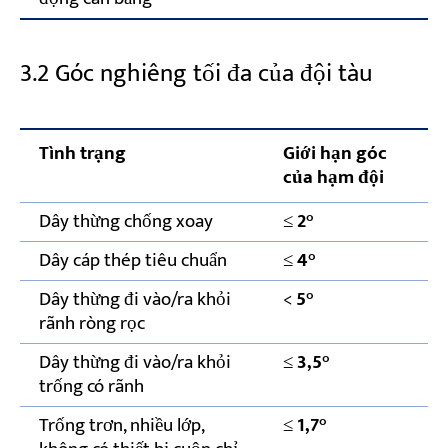
3.2 Góc nghiêng tối đa của đội tàu
Tình trạng
Giới hạn góc
Th
của hạm đội
Dây thừng chống xoay
≤
2°
GB
Dây cáp thép tiêu chuẩn
≤
4°
GB
Dây thừng đi vào/ra khỏi
<
5°
GB
rãnh ròng rọc
38
Dây thừng đi vào/ra khỏi
≤
3,5°
JB
trống có rãnh
38
Trống trơn, nhiều lớp,
≤
1,7°
JB