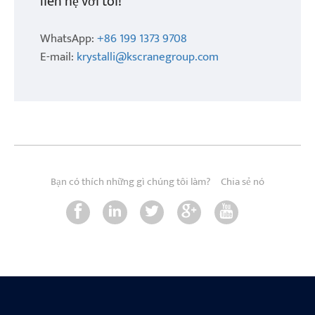
liên hệ với tôi!
WhatsApp:
+86 199 1373 9708
E-mail:
krystalli@kscranegroup.com
Bạn có thích những gì chúng tôi làm?
Chia sẻ nó