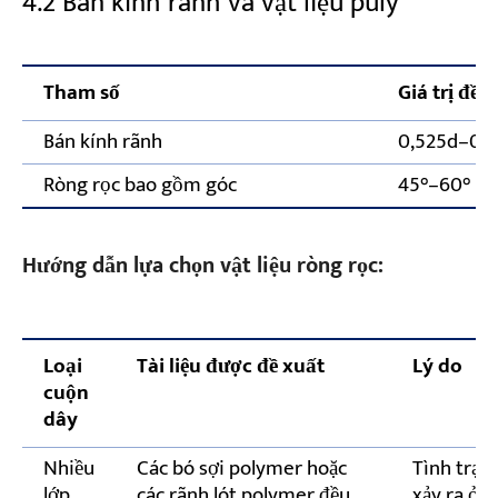
4.2 Bán kính rãnh và vật liệu puly
Tham số
Giá trị đề 
Bán kính rãnh
0,525d–0,
Ròng rọc bao gồm góc
45°–60°
Hướng dẫn lựa chọn vật liệu ròng rọc:
Loại
Tài liệu được đề xuất
Lý do
cuộn
dây
Nhiều
Các bó sợi polymer hoặc
Tình trạn
lớp
các rãnh lót polymer đều
xảy ra ở 