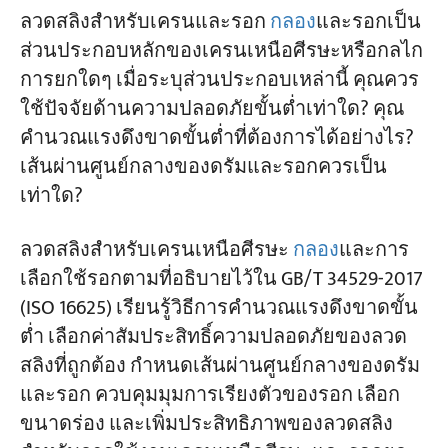
1. ขอบเขต
ลวดสลิงสำหรับเครนและรอก
กลอง
และรอกเป็น
ส่วนประกอบหลักของเครนเหนือศีรษะหรือกลไก
2. ปัจจัยความปลอดภัยขั้นต่ำ Zp ของเชือกลวด
การยกใดๆ เมื่อระบุส่วนประกอบเหล่านี้ คุณควร
เครนเหนือศีรษะ
ใช้ปัจจัยด้านความปลอดภัยขั้นต่ำเท่าใด? คุณ
3. การเลือกใช้ลวดสลิงสำหรับเครนเหนือศีรษะ
คำนวณแรงดึงขาดขั้นต่ำที่ต้องการได้อย่างไร?
เส้นผ่านศูนย์กลางของดรัมและรอกควรเป็น
3.1 แรงดึงขาดขั้นต่ำ
เท่าใด?
3.2 มุมสูงสุดของฝูงบิน
ลวดสลิงสำหรับเครนเหนือศีรษะ
กลอง
และการ
3.3 อุณหภูมิใช้งานสูงสุดสำหรับเชือกลวด
เลือกใช้รอกตามที่อธิบายไว้ใน GB/T 34529-2017
4. การเลือกดรัมและรอกสำหรับเครนเหนือ
(ISO 16625) เรียนรู้วิธีการคำนวณแรงดึงขาดขั้น
ศีรษะ
ต่ำ เลือกค่าสัมประสิทธิ์ความปลอดภัยของลวด
สลิงที่ถูกต้อง กำหนดเส้นผ่านศูนย์กลางของดรัม
4.1 ประเภทของดรัมและทิศทางการม้วน
และรอก ควบคุมมุมการเรียงตัวของรอก เลือก
4.2 รัศมีร่องและวัสดุของรอก
ขนาดร่อง และเพิ่มประสิทธิภาพของลวดสลิง