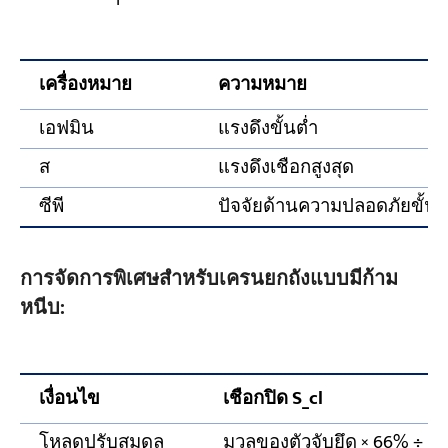
เครื่องหมาย
ความหมาย
เอฟมิน
แรงดึงขั้นต่ำ
ส
แรงดึงเชือกสูงสุด
ซีพี
ปัจจัยด้านความปลอดภัยขั้นต่ำ (
การจัดการพิเศษสำหรับเครนยกถังแบบมีก้าม
หนีบ:
เงื่อนไข
เชือกปิด S_cl
โหลดปรับสมดุล
มวลของตัวจับยึด × 66% ÷