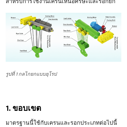
4.3 เส้นผ่านศูนย์กลางดรัมและรอกขั้นต่ำ
สำหรับการใช้งานเครนเหนือศีรษะและรอกยก
5. เงื่อนไขการใช้งานพิเศษ
โครงการ
บล็อก
ข่าว
การใช้งาน
เกี่ยวกับเรา
ติดต่อเรา
รูปที่ 1 กลไกยกแบบยุโรป
1. ขอบเขต
มาตรฐานนี้ใช้กับเครนและรอกประเภทต่อไปนี้