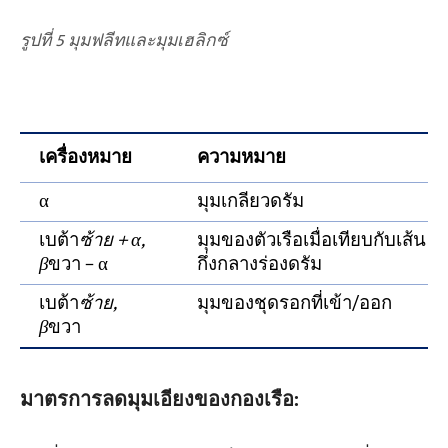
รูปที่ 5 มุมฟลีทและมุมเฮลิกซ์
เครื่องหมาย
ความหมาย
α
มุมเกลียวดรัม
เบต้า
ซ้าย + α,
มุมของตัวเรือเมื่อเทียบกับเส้น
β
ขวา − α
กึ่งกลางร่องดรัม
เบต้า
ซ้าย,
มุมของชุดรอกที่เข้า/ออก
β
ขวา
มาตรการลดมุมเอียงของกองเรือ: