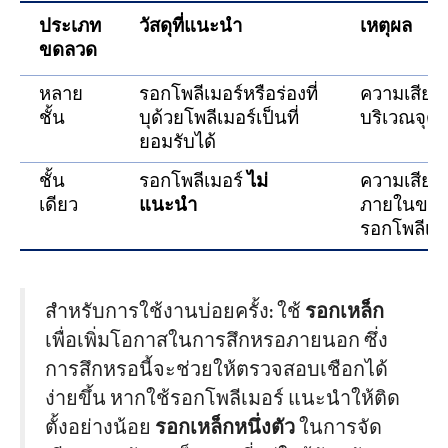
ประเภท
วัสดุที่แนะนำ
เหตุผล
ขดลวด
หลาย
รอกโพลีเมอร์หรือร่องที่
ความเสียหาย
ชั้น
บุด้วยโพลีเมอร์เป็นที่
บริเวณจุด
ยอมรับได้
ชั้น
รอกโพลีเมอร์
ไม่
ความเสียห
เดียว
แนะนำ
ภายในของเช
รอกโพลีเมอ
สำหรับการใช้งานบ่อยครั้ง: ใช้
รอกเหล็ก
เพื่อเพิ่มโอกาสในการสึกหรอภายนอก ซึ่ง
การสึกหรอนี้จะช่วยให้ตรวจสอบเชือกได้
ง่ายขึ้น หากใช้รอกโพลีเมอร์ แนะนำให้ติด
ตั้งอย่างน้อย
รอกเหล็กหนึ่งตัว
ในการจัด