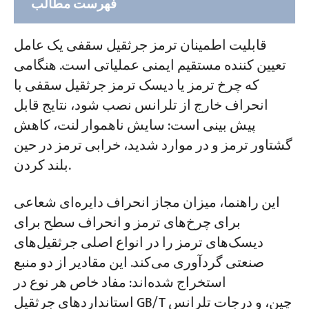
فهرست مطالب
۱. چرخ ترمز و دیسک ترمز جرثقیل دروازه‌ای و
قابلیت اطمینان ترمز جرثقیل سقفی یک عامل
سقفی عمومی
تعیین کننده مستقیم ایمنی عملیاتی است. هنگامی
که چرخ ترمز یا دیسک ترمز جرثقیل سقفی با
۲. چرخ ترمز و دیسک ترمز جرثقیل‌های پورتال
انحراف خارج از تلرانس نصب شود، نتایج قابل
۳. چرخ ترمز و دیسک ترمز جرثقیل‌های کانتینری
پیش بینی است: سایش ناهموار لنت، کاهش
کشتی به ساحل (STS)
گشتاور ترمز و در موارد شدید، خرابی ترمز در حین
بلند کردن.
۴. جرثقیل‌های دروازه‌ای کانتینری (ریلی و
لاستیکی) با چرخ ترمز و دیسک ترمز
این راهنما، میزان مجاز انحراف دایره‌ای شعاعی
برای چرخ‌های ترمز و انحراف سطح برای
۵. فاصله بین کفشک ترمز و چرخ و فاصله بین
دیسک‌های ترمز را در انواع اصلی جرثقیل‌های
کفشک و دیسک
صنعتی گردآوری می‌کند. این مقادیر از دو منبع
استخراج شده‌اند: مفاد خاص هر نوع در
استانداردهای جرثقیل GB/T چین، و درجات تلرانس