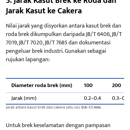
5. Jarak Kasut Brek ke Roda dan
Jarak Kasut ke Cakera
Nilai jarak yang disyorkan antara kasut brek dan
roda brek dikumpulkan daripada JB/T 6406, JB/T
7019, JB/T 7020, JB/T 7685 dan dokumentasi
pengeluar brek industri. Gunakan sebagai
rujukan lapangan:
Diameter roda brek (mm)
100
200
Jarak (mm)
0.2–0.4
0.3–0.5
Jarak antara kasut brek dan cakera satu sisi:
0.6–1.1 mm
.
Untuk brek keselamatan dengan pampasan