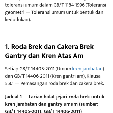
toleransi umum dalam GB/T 1184-1996 (Toleransi
geometri — Toleransi umum untuk bentuk dan
Projek
kedudukan).
Blog
Berita
Permohonan
Tentang kita
Hubungi Kami
1. Roda Brek dan Cakera Brek
Gantry dan Kren Atas Am
Setiap GB/T 14405-2011 (Umum
kren jambatan
)
dan GB/T 14406-2011 (Kren gantri am), Klausa
5.8.1 — Pemasangan roda brek dan cakera brek.
Jadual 1 — Larian bulat jejari roda brek untuk
kren jambatan dan gantry umum (sumber:
GB/T 14405-2011, GB/T 14406-2011)