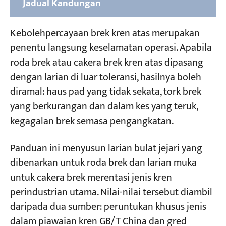
Jadual Kandungan
1. Roda Brek dan Cakera Brek Gantry dan Kren
Kebolehpercayaan brek kren atas merupakan
Atas Am
penentu langsung keselamatan operasi. Apabila
roda brek atau cakera brek kren atas dipasang
2. Roda Brek dan Cakera Brek Kren Portal
dengan larian di luar toleransi, hasilnya boleh
3. Kren Kontena Kapal-ke-Pesisir (STS) Roda
diramal: haus pad yang tidak sekata, tork brek
Brek dan Cakera Brek
yang berkurangan dan dalam kes yang teruk,
kegagalan brek semasa pengangkatan.
4. Kren Gantry Kontena (Dipasang di Rel dan
Bertayar Getah) Roda Brek dan Cakera Brek
Panduan ini menyusun larian bulat jejari yang
dibenarkan untuk roda brek dan larian muka
5. Jarak Kasut Brek ke Roda dan Jarak Kasut
untuk cakera brek merentasi jenis kren
ke Cakera
perindustrian utama. Nilai-nilai tersebut diambil
daripada dua sumber: peruntukan khusus jenis
dalam piawaian kren GB/T China dan gred