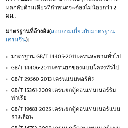
หดกลับด้านเดียวที่กำหนดจะต้องไม่น้อยกว่า
2
มม.
.
มาตรฐานที่อ้างอิง(
สอบถามเกี่ยวกับมาตรฐาน
เครนจีน
):
มาตรฐาน GB/T 14405-2011 เครนสะพานทั่วไป
GB/T 14406-2011 เครนยกของแบบโครงทั่วไป
GB/T 29560-2013 เครนแบบพอร์ทัล
GB/T 15361-2009 เครนยกตู้คอนเทนเนอร์ริม
ท่าเรือ
GB/T 19683-2025 เครนยกตู้คอนเทนเนอร์แบบ
รางเลื่อน