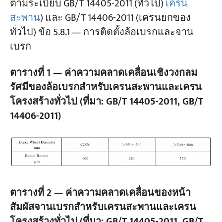
ตามระเบียบ GB/T 14405-2011 (ทั่วไป)
เครน
สะพาน
) และ GB/T 14406-2011 (เครนยกของ
ทั่วไป) ข้อ 5.8.1 — การติดตั้งล้อเบรกและจาน
เบรก
ตารางที่ 1 — ค่าความคลาดเคลื่อนเชิงวงกลม
รัศมีของล้อเบรกสำหรับเครนสะพานและเครน
โครงสร้างทั่วไป (ที่มา: GB/T 14405-2011, GB/T
14406-2011)
ตารางที่ 2 — ค่าความคลาดเคลื่อนของหน้า
สัมผัสจานเบรกสำหรับเครนสะพานและเครน
โครงสร้างทั่วไป (ที่มา: GB/T 14405-2011, GB/T