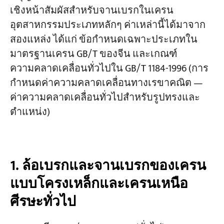
5. ระยะห่างระหว่างผ้าเบรกกับล้อ และระหว่าง
เชิงหน้าสัมผัสสำหรับจานเบรกในเครน
ผ้าเบรกกับจานเบรก
อุตสาหกรรมประเภทหลักๆ ค่าเหล่านี้ได้มาจาก
โครงการ
สองแหล่ง ได้แก่ ข้อกำหนดเฉพาะประเภทใน
บล็อก
ข่าว
มาตรฐานเครน GB/T ของจีน และเกณฑ์
การใช้งาน
ความคลาดเคลื่อนทั่วไปใน GB/T 1184-1996 (การ
เกี่ยวกับเรา
ติดต่อเรา
กำหนดค่าความคลาดเคลื่อนทางเรขาคณิต —
ค่าความคลาดเคลื่อนทั่วไปสำหรับรูปทรงและ
ตำแหน่ง)
1. ล้อเบรกและจานเบรกของเครน
แบบโครงเหล็กและเครนเหนือ
ศีรษะทั่วไป