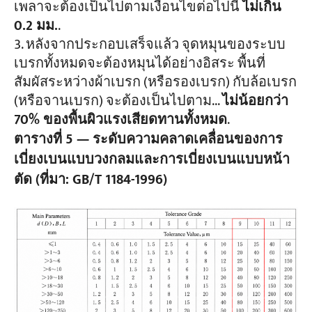
เพลาจะต้องเป็นไปตามเงื่อนไขต่อไปนี้
ไม่เกิน
0.2 มม.
.
หลังจากประกอบเสร็จแล้ว จุดหมุนของระบบ
เบรกทั้งหมดจะต้องหมุนได้อย่างอิสระ พื้นที่
สัมผัสระหว่างผ้าเบรก (หรือรองเบรก) กับล้อเบรก
(หรือจานเบรก) จะต้องเป็นไปตาม...
ไม่น้อยกว่า
70% ของพื้นผิวแรงเสียดทานทั้งหมด
.
ตารางที่ 5 — ระดับความคลาดเคลื่อนของการ
เบี่ยงเบนแบบวงกลมและการเบี่ยงเบนแบบหน้า
ตัด (ที่มา: GB/T 1184-1996)