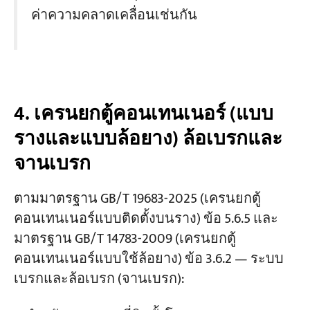
ค่าความคลาดเคลื่อนเช่นกัน
4. เครนยกตู้คอนเทนเนอร์ (แบบ
รางและแบบล้อยาง) ล้อเบรกและ
จานเบรก
ตามมาตรฐาน GB/T 19683-2025 (เครนยกตู้
คอนเทนเนอร์แบบติดตั้งบนราง) ข้อ 5.6.5 และ
มาตรฐาน GB/T 14783-2009 (เครนยกตู้
คอนเทนเนอร์แบบใช้ล้อยาง) ข้อ 3.6.2 — ระบบ
เบรกและล้อเบรก (จานเบรก):