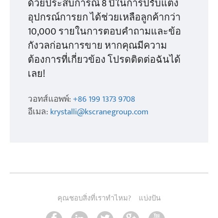
ด้วยประสบการณ์ 8 ปีในการปรับแต่ง
อุปกรณ์การยก ได้ช่วยเหลือลูกค้ากว่า
10,000 รายในการตอบคำถามและข้อ
กังวลก่อนการขาย หากคุณมีความ
ต้องการที่เกี่ยวข้อง โปรดติดต่อฉันได้
เลย!
วอทส์แอพพ์:
+86 199 1373 9708
อีเมล:
krystalli@kscranegroup.com
คุณชอบสิ่งที่เราทำไหม?
แบ่งปัน