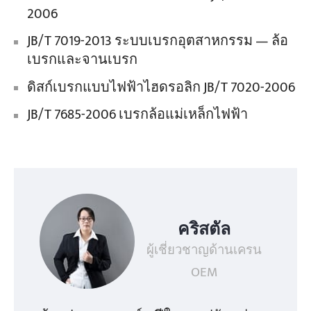
2006
JB/T 7019-2013 ระบบเบรกอุตสาหกรรม — ล้อ
เบรกและจานเบรก
ดิสก์เบรกแบบไฟฟ้าไฮดรอลิก JB/T 7020-2006
JB/T 7685-2006 เบรกล้อแม่เหล็กไฟฟ้า
คริสตัล
ผู้เชี่ยวชาญด้านเครน
OEM