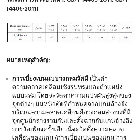
14406-2011)
หมายเหตุสำคัญ:
การเบี่ยงเบนแบบวงกลมรัศมี
เป็นค่า
ความคลาดเคลื่อนเชิงรูปทรงและตำแหน่ง
แบบผสม โดยจะวัดค่าความแปรผันสูงสุดของ
จุดต่างๆ บนหน้าตัดที่กำหนดจากแกนอ้างอิง
บริเวณความคลาดเคลื่อนคือวงกลมสองวงที่มี
จุดศูนย์กลางร่วมกันและตั้งฉากกับแกนอ้างอิง
การวัดเพียงครั้งเดียวนี้จะวัดทั้งความคลาด
เคลื่อนของแกน (การเบี่ยงเบนของแกน การ