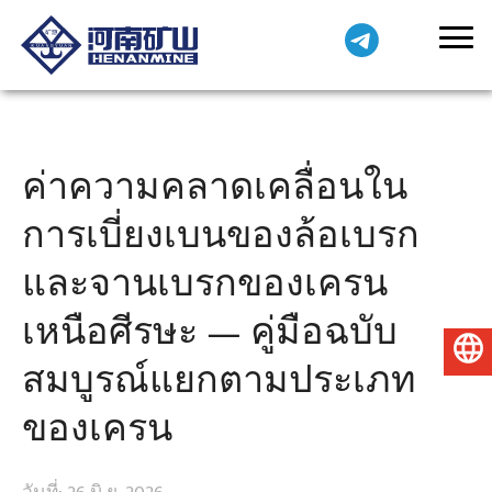
ค่าความคลาดเคลื่อนใน
การเบี่ยงเบนของล้อเบรก
และจานเบรกของเครน
เหนือศีรษะ — คู่มือฉบับ
ไทย
สมบูรณ์แยกตามประเภท
ของเครน