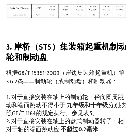
3. 岸桥（STS）集装箱起重机制动
轮和制动盘
根据GB/T 15361-2009（岸边集装箱起重机）第
3.6.2条——制动轮（或制动盘）和制动器：
对于直接安装在轴上的制动轮：径向圆周跳
动和端面跳动不得小于
九年级和十年级
分别按
照GB/T 1184的规定执行。参见表5。
对于直接安装在轴上的盘式制动器转子：相
对于轴的端面跳动应
不超过0.2毫米
.