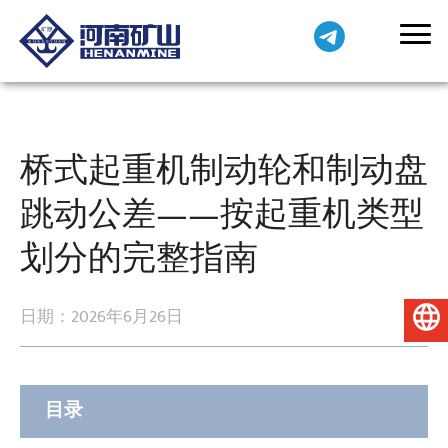
桥式起重机制动轮和制动盘
跳动公差——按起重机类型
划分的完整指南
日期：2026年6月26日
简体中文
目录