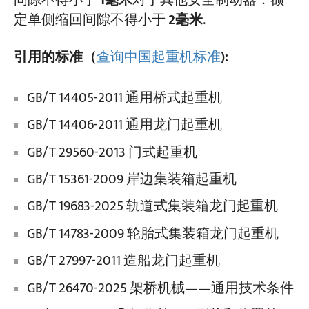
间隙不得小于
1毫米
对于其他安全制动器：额
定单侧缩回间隙不得小于
2毫米
.
引用的标准（
查询中国起重机标准
):
GB/T 14405-2011 通用桥式起重机
GB/T 14406-2011 通用龙门起重机
GB/T 29560-2013 门式起重机
GB/T 15361-2009 岸边集装箱起重机
GB/T 19683-2025 轨道式集装箱龙门起重机
GB/T 14783-2009 轮胎式集装箱龙门起重机
GB/T 27997-2011 造船龙门起重机
GB/T 26470-2025 架桥机械——通用技术条件