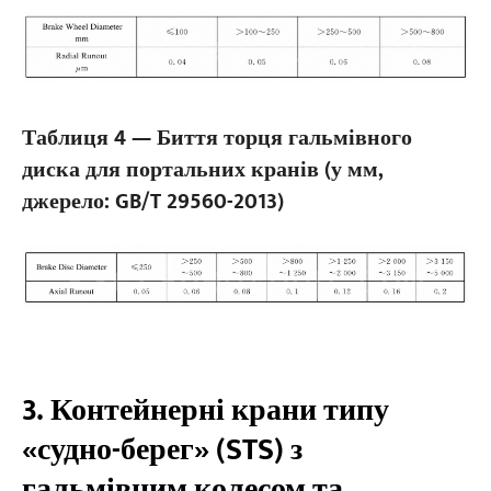
Таблиця 4 — Биття торця гальмівного
диска для портальних кранів (у мм,
джерело: GB/T 29560-2013)
3. Контейнерні крани типу
«судно-берег» (STS) з
гальмівним колесом та