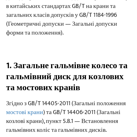
колесом і між колодкою та диском
в китайських стандартах GB/T на крани та
загальних класів допусків у GB/T 1184-1996
Проекти
(Геометричні допуски — Загальні допуски
Блоги
Новини
форми та положення).
Програми
Про нас
Зв'яжіться з нами
1. Загальне гальмівне колесо та
гальмівний диск для козлових
та мостових кранів
Згідно з GB/T 14405-2011 (Загальні положення
мостові крани
) та GB/T 14406-2011 (Загальні
козлові крани), пункт 5.8.1 — Встановлення
гальмівних коліс та гальмівних дисків.