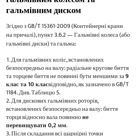
гальмівним диском
Згідно з GB/T 15361-2009 (Контейнерні крани
на причалі), пункт 3.6.2 — Гальмівні колеса (або
гальмівні диски) та гальма:
Для гальмівних коліс, встановлених
безпосередньо на валу: радіальне кругове биття
та торцеве биття не повинні бути меншими за
9
клас та 10 клас
відповідно, як зазначено в GB/T
1184. Див. Таблицю 5.
Для дискових гальмівних роторів,
встановлених безпосередньо на валу: биття
торця відносно вала повинно
не
перевищувати 0,2 мм
.
Після складання всі шарнірні точки