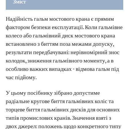
Зміст
1. Загальне гальмівне колесо та гальмівний
Надійність гальм мостового крана є прямим
диск для козлових та мостових кранів
фактором безпеки експлуатації. Коли гальмівне
колесо або гальмівний диск мостового крана
2. Гальмівне колесо та гальмівний диск
встановлено з биттям поза межами допуску,
портальних кранів
результати передбачувані: нерівномірний знос
3. Контейнерні крани типу «судно-берег»
колодок, зниження гальмівного моменту, а в
(STS) з гальмівним колесом та гальмівним
особливо важких випадках - відмова гальм під
диском
час підйому.
4. Контейнерні козлові крани (рейкові та на
У цьому посібнику зібрано допустиме
гумових шинах) з гальмівним колесом та
радіальне кругове биття гальмівних коліс та
гальмівним диском
торцеве биття гальмівних дисків для основних
типів промислових кранів. Значення взяті з
5. Зазор між гальмівною колодкою та
двох джерел: положень щодо конкретного типу