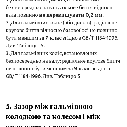
безпосередньо на валу: осьове биття відносно
вала повинно
не перевищувати 0,2 мм
.
Для гальмівних коліс (або дисків): радіальне
кругове биття відносно базової осі не повинно
бути меншим за
7 клас
згідно з GB/T 1184-1996.
Див. Таблицю 5.
Для гальмівних коліс, встановлених
безпосередньо на валу: радіальне кругове биття
не повинно бути меншим за
9 клас
згідно з
GB/T 1184-1996. Див. Таблицю 5.
5. Зазор між гальмівною
колодкою та колесом і між
колодкою та диском