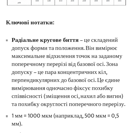
Ключові нотатки:
Радіальне кругове биття
– це складений
допуск форми та положення. Він вимірює
максимальне відхилення точок на заданому
поперечному перерізі від базової осі. Зона
допуску – це пара концентричних кіл,
перпендикулярних до базової осі. Це єдине
вимірювання одночасно фіксує похибку
співвісності (зміщення осі, нахил або вигин)
та похибку округлості поперечного перерізу.
1 мм = 1000 мкм (наприклад, 500 мкм = 0,5
мм).