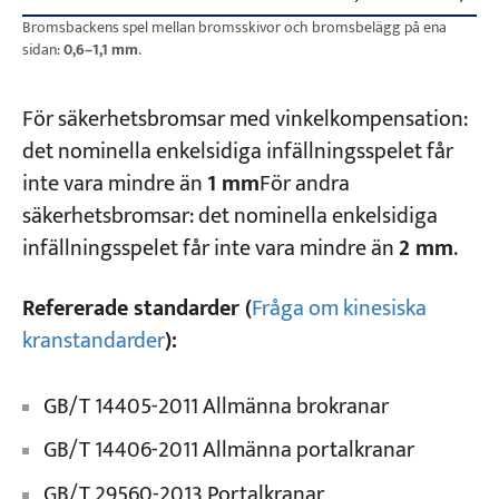
Bromsbackens spel mellan bromsskivor och bromsbelägg på ena
sidan:
0,6–1,1 mm
.
För säkerhetsbromsar med vinkelkompensation:
det nominella enkelsidiga infällningsspelet får
inte vara mindre än
1 mm
För andra
säkerhetsbromsar: det nominella enkelsidiga
infällningsspelet får inte vara mindre än
2 mm
.
Refererade standarder (
Fråga om kinesiska
kranstandarder
):
GB/T 14405-2011 Allmänna brokranar
GB/T 14406-2011 Allmänna portalkranar
GB/T 29560-2013 Portalkranar