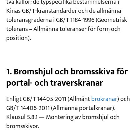
två källor: de typspecifika bestämmelserna i
Kinas GB/T-kranstandarder och de allmänna
Projekt
toleransgraderna i GB/T 1184-1996 (Geometrisk
Bloggar
tolerans – Allmänna toleranser för form och
Nyheter
Applikationer
position).
Om oss
Kontakta oss
1. Bromshjul och bromsskiva för
portal- och traverskranar
Enligt GB/T 14405-2011 (Allmänt
brokranar
) och
GB/T 14406-2011 (Allmänna portalkranar),
Klausul 5.8.1 — Montering av bromshjul och
bromsskivor.