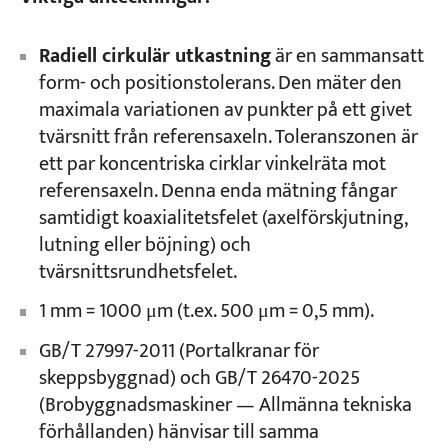
Radiell cirkulär utkastning
är en sammansatt
form- och positionstolerans. Den mäter den
maximala variationen av punkter på ett givet
tvärsnitt från referensaxeln. Toleranszonen är
ett par koncentriska cirklar vinkelräta mot
referensaxeln. Denna enda mätning fångar
samtidigt koaxialitetsfelet (axelförskjutning,
lutning eller böjning) och
tvärsnittsrundhetsfelet.
1 mm = 1000 μm (t.ex. 500 μm = 0,5 mm).
GB/T 27997-2011 (Portalkranar för
skeppsbyggnad) och GB/T 26470-2025
(Brobyggnadsmaskiner — Allmänna tekniska
förhållanden) hänvisar till samma