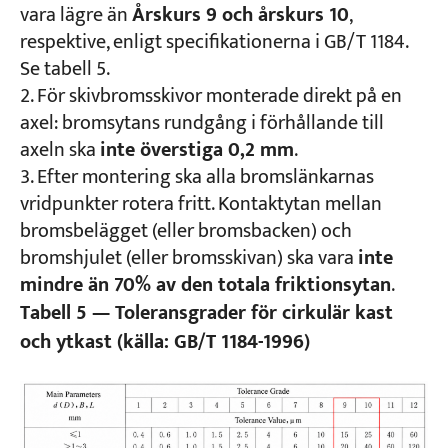
vara lägre än
Årskurs 9 och årskurs 10
,
respektive, enligt specifikationerna i GB/T 1184.
Se tabell 5.
För skivbromsskivor monterade direkt på en
axel: bromsytans rundgång i förhållande till
axeln ska
inte överstiga 0,2 mm
.
Efter montering ska alla bromslänkarnas
vridpunkter rotera fritt. Kontaktytan mellan
bromsbelägget (eller bromsbacken) och
bromshjulet (eller bromsskivan) ska vara
inte
mindre än 70% av den totala friktionsytan
.
Tabell 5 — Toleransgrader för cirkulär kast
och ytkast (källa: GB/T 1184-1996)