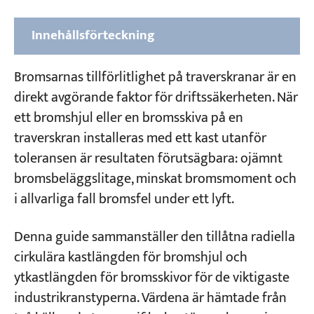
Innehållsförteckning
1. Bromshjul och bromsskiva för portal- och
Bromsarnas tillförlitlighet på traverskranar är en
traverskranar
direkt avgörande faktor för driftssäkerheten. När
ett bromshjul eller en bromsskiva på en
2. Portalkranar Bromshjul och bromsskiva
traverskran installeras med ett kast utanför
3. Bromshjul och bromsskiva för
toleransen är resultaten förutsägbara: ojämnt
containerkranar från fartyg till land (STS)
bromsbeläggslitage, minskat bromsmoment och
i allvarliga fall bromsfel under ett lyft.
4. Containerportalkranar (skenmonterade
och gummihjulsdrivna) Bromshjul och
Denna guide sammanställer den tillåtna radiella
bromsskiva
cirkulära kastlängden för bromshjul och
ytkastlängden för bromsskivor för de viktigaste
5. Bromsbackspel till hjul och mellan
industrikranstyperna. Värdena är hämtade från
bromsback och skiva