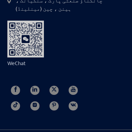
چانگناؤ صنعتی پارک ، سنکیانگ ،
ہینن ، چین (مینلینڈ)
WeChat