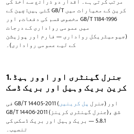
مرتب کرتی ہے۔ اقدار دو ذرائع سے اخذ کی
گئی ہیں: چین کے GB/T کرین کے معیارات میں
منصوبے
مخصوص قسم کی دفعات، اور GB/T 1184-1996
بلاگز
میں عمومی رواداری کے درجات
خبریں
درخواستیں
(جیومیٹریکل رواداری — فارم اور پوزیشن
ہمارے بارے میں
کے لیے عمومی رواداری)۔
ہم سے رابطہ کریں
1. جنرل گینٹری اور اوور ہیڈ
کرین بریک وہیل اور بریک ڈسک
) اور
فی GB/T 14405-2011 (جنرل
پل کرینیں
GB/T 14406-2011 (جنرل گینٹری کرینز)، شق
5.8.1 — بریک وہیل اور بریک ڈسکس کی
تنصیب۔