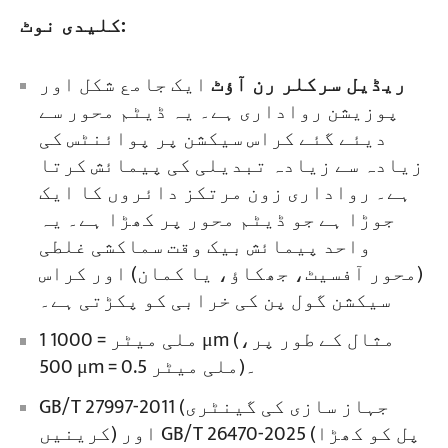
کلیدی نوٹ:
ریڈیل سرکلر رن آؤٹ
ایک جامع شکل اور
پوزیشن رواداری ہے۔ یہ ڈیٹم محور سے
دیئے گئے کراس سیکشن پر پوائنٹس کی
زیادہ سے زیادہ تبدیلی کی پیمائش کرتا
ہے۔ رواداری زون مرتکز دائروں کا ایک
جوڑا ہے جو ڈیٹم محور پر کھڑا ہے۔ یہ
واحد پیمائش بیک وقت سماکشی غلطی
(محور آفسیٹ، جھکاؤ، یا کمان) اور کراس
سیکشن گول پن کی خرابی کو پکڑتی ہے۔
1 ملی میٹر = 1000 μm (مثال کے طور پر،
500 μm = 0.5 ملی میٹر)۔
GB/T 27997-2011 (جہاز سازی کی گینٹری
کرینیں) اور GB/T 26470-2025 (پل کو کھڑا