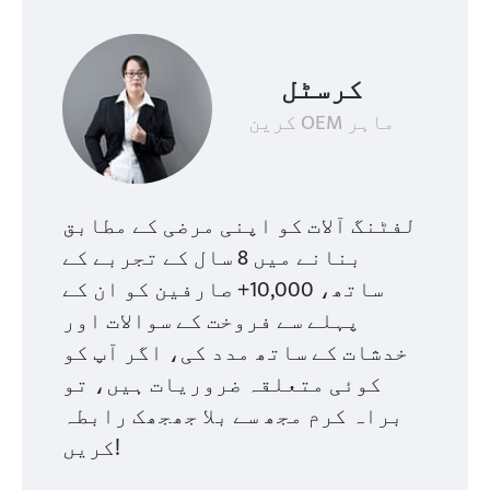
کرسٹل
کرین OEM ماہر
لفٹنگ آلات کو اپنی مرضی کے مطابق
بنانے میں 8 سال کے تجربے کے
ساتھ، 10,000+ صارفین کو ان کے
پہلے سے فروخت کے سوالات اور
خدشات کے ساتھ مدد کی، اگر آپ کو
کوئی متعلقہ ضروریات ہیں، تو
براہ کرم مجھ سے بلا جھجھک رابطہ
کریں!