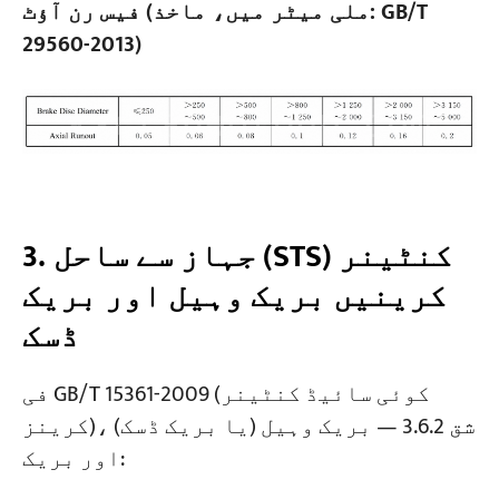
فیس رن آؤٹ (ملی میٹر میں، ماخذ: GB/T
29560-2013)
3. جہاز سے ساحل (STS) کنٹینر
کرینیں بریک وہیل اور بریک
ڈسک
فی GB/T 15361-2009 (کوئی سائیڈ کنٹینر
کرینز)، شق 3.6.2 — بریک وہیل (یا بریک ڈسک)
اور بریک: