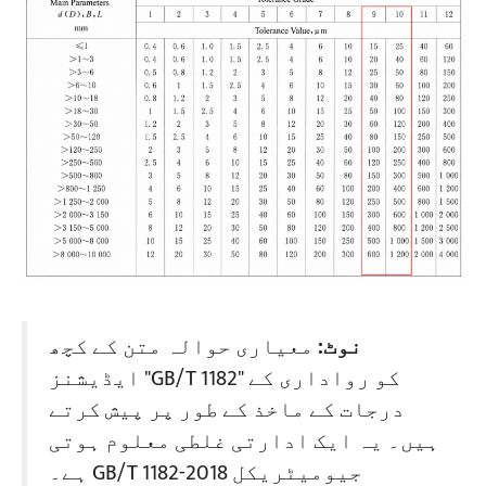
نوٹ:
معیاری حوالہ متن کے کچھ
ایڈیشنز "GB/T 1182" کو رواداری کے
درجات کے ماخذ کے طور پر پیش کرتے
ہیں۔ یہ ایک ادارتی غلطی معلوم ہوتی
ہے۔ GB/T 1182-2018 جیومیٹریکل