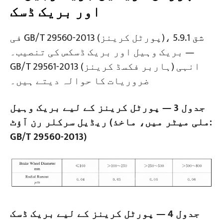
اور بریک ڈسک
فی GB/T 29560-2013 (پورٹل کرینز)، شق 5.9.1
— بریک وہیل اور بریک ڈسکس کی تنصیب۔
GB/T 29561-2013 (ہاربر فکسڈ کرینز) انہی
ضروریات کا حوالہ دیتے ہیں۔
جدول 3 — پورٹل کرینز کے لیے بریک وہیل
ریڈیل سرکلر رن آؤٹ (ملی میٹر میں، ماخذ:
GB/T 29560-2013)
جدول 4 — پورٹل کرینز کے لیے بریک ڈسک