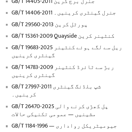
GB/T 14405-2011 جنرل برج کرین
GB/T 14406-2011 جنرل گینٹری کرینیں۔
GB/T 29560-2013 پورٹل کرین
GB/T 15361-2009 Quayside کنٹینر کرین
GB/T 19683-2025 ریل سے لگے ہوئے کنٹینر
گینٹری کرینیں
GB/T 14783-2009 ربڑ سے ٹائرڈ کنٹینر
گینٹری کرینیں
GB/T 27997-2011 شپ بلڈنگ گینٹری
کرینیں۔
GB/T 26470-2025 پل کھڑی کرنے والی
مشینیں — عمومی تکنیکی حالات
GB/T 1184-1996 جیومیٹریکل رواداری —