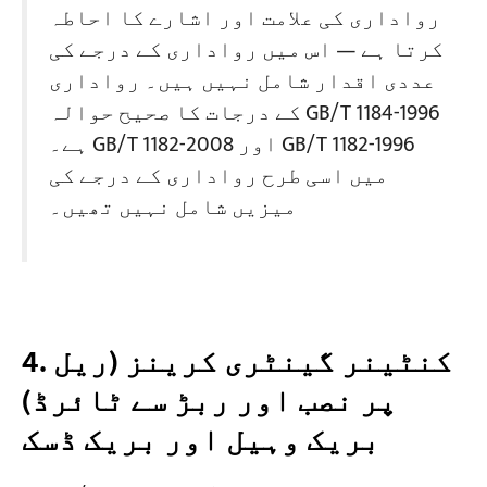
رواداری کی علامت اور اشارے کا احاطہ
کرتا ہے — اس میں رواداری کے درجے کی
عددی اقدار شامل نہیں ہیں۔ رواداری
کے درجات کا صحیح حوالہ GB/T 1184-1996
ہے۔ GB/T 1182-2008 اور GB/T 1182-1996
میں اسی طرح رواداری کے درجے کی
میزیں شامل نہیں تھیں۔
4. کنٹینر گینٹری کرینز (ریل
پر نصب اور ربڑ سے ٹائرڈ)
بریک وہیل اور بریک ڈسک