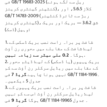
فی GB/T 19683-2025 (ریل سے لگے ہوئے
کنٹینر گینٹری کرینز)، کلاز 5.6.5، اور
GB/T 14783-2009 (ربڑ سے ٹائرڈ کنٹینر
گینٹری کرینز)، شق 3.6.2 — بریک اور بریک
وہیل (ڈسک):
شافٹ پر براہ راست نصب بریک ڈسکس کے
لیے: شافٹ کے مقابلے میں محوری رن آؤٹ
.
ہوگا۔
0.2 ملی میٹر سے زیادہ نہیں
بریک پہیوں (یا ڈسکس) کے لیے: ڈیٹم محور
کے مقابلے میں ریڈیل سرکلر رن آؤٹ سے کم
نہیں ہونا چاہیے
گریڈ 7
فی GB/T 1184-1996۔
جدول 5 دیکھیں۔
شافٹ پر براہ راست نصب بریک پہیوں کے
لیے: ریڈیل سرکلر رن آؤٹ اس سے کم نہیں
ہوگا
گریڈ 9
فی GB/T 1184-1996۔ جدول 5
دیکھیں۔