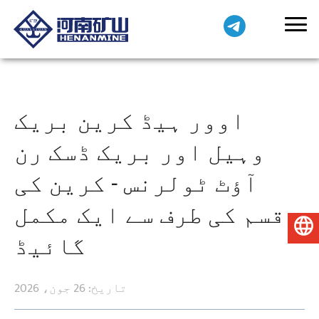
اوور ہیڈ کرین بریک
وہیل اور بریک ڈسک رن
آؤٹ ٹولرنس - کرین کی
قسم کی طرف سے ایک مکمل
اردو
گائیڈ
تاریخ: 26 جون، 2026