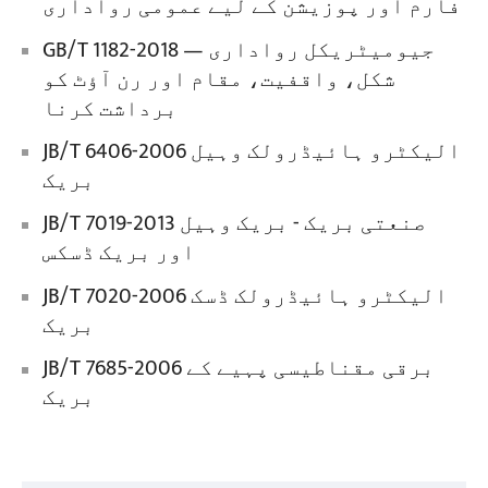
فارم اور پوزیشن کے لیے عمومی رواداری
GB/T 1182-2018 جیومیٹریکل رواداری —
شکل، واقفیت، مقام اور رن آؤٹ کو
برداشت کرنا
JB/T 6406-2006 الیکٹرو ہائیڈرولک وہیل
بریک
JB/T 7019-2013 صنعتی بریک - بریک وہیل
اور بریک ڈسکس
JB/T 7020-2006 الیکٹرو ہائیڈرولک ڈسک
بریک
JB/T 7685-2006 برقی مقناطیسی پہیے کے
بریک