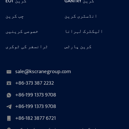
GANTRY کرین
EOT کرین
انڈسٹری کرین
جِب کرین
الیکٹرک لہرانا
خصوصی کرینیں
کرین پارٹس
ٹرانسفر کی ٹوکری
sale@kscranegroup.com
+86-373 387 2232
+86-199 1373 9708
+86-199 1373 9708
+86-182 3877 6721