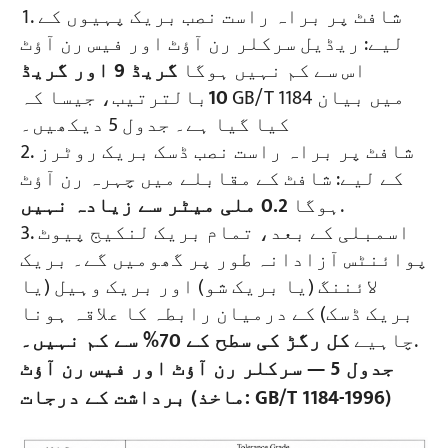
شافٹ پر براہ راست نصب بریک پہیوں کے
لیے: ریڈیل سرکلر رن آؤٹ اور فیس رن آؤٹ
اس سے کم نہیں ہوگا
گریڈ 9 اور گریڈ
10
بالترتیب، جیسا کہ GB/T 1184 میں بیان
کیا گیا ہے۔ جدول 5 دیکھیں۔
شافٹ پر براہ راست نصب ڈسک بریک روٹرز
کے لیے: شافٹ کے مقابلے میں چہرہ رن آؤٹ
.
ہوگا
0.2 ملی میٹر سے زیادہ نہیں
اسمبلی کے بعد، تمام بریک لنکیج پیوٹ
پوائنٹس آزادانہ طور پر گھومیں گے۔ بریک
لائننگ (یا بریک شو) اور بریک وہیل (یا
بریک ڈسک) کے درمیان رابطہ کا علاقہ ہونا
.
چاہیے
کل رگڑ کی سطح کے 70% سے کم نہیں۔
جدول 5 — سرکلر رن آؤٹ اور فیس رن آؤٹ
برداشت کے درجات (ماخذ: GB/T 1184-1996)