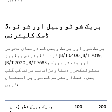
5. بریک شو ٹو وہیل اور شو ٹو
ڈسک کلیئرنس
بریک شوز اور بریک وہیل کے درمیان تجویز
کردہ کلیئرنس ویلیوز JB/T 6406, JB/T 7019,
JB/T 7020, JB/T 7685، اور صنعتی بریک
مینوفیکچرر دستاویزات سے مرتب کی گئی
ہیں۔ فیلڈ ریفرنس کے طور پر استعمال
کریں:
200
100
بریک وہیل قطر (ملی