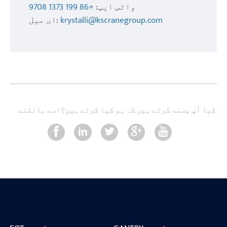
واٹس ایپ:
+86 199 1373 9708
krystalli@kscranegroup.com
ای میل:
کیا آپ پسند کرتے ہیں کہ ہم کیا کرتے ہیں؟
اسے بانٹئے