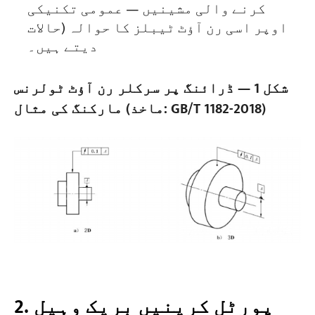
کرنے والی مشینیں — عمومی تکنیکی
حالات) اوپر اسی رن آؤٹ ٹیبلز کا حوالہ
دیتے ہیں۔
شکل 1 — ڈرائنگ پر سرکلر رن آؤٹ ٹولرنس
مارکنگ کی مثال (ماخذ: GB/T 1182-2018)
2. پورٹل کرینیں بریک وہیل